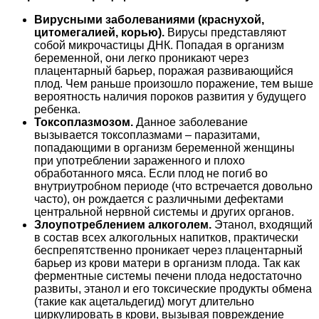
Вирусными заболеваниями (краснухой,
цитомегалией, корью).
Вирусы представляют
собой микрочастицы ДНК. Попадая в организм
беременной, они легко проникают через
плацентарный барьер, поражая развивающийся
плод. Чем раньше произошло поражение, тем выше
вероятность наличия пороков развития у будущего
ребенка.
Токсоплазмозом.
Данное заболевание
вызывается токсоплазмами – паразитами,
попадающими в организм беременной женщины
при употреблении зараженного и плохо
обработанного мяса. Если плод не погиб во
внутриутробном периоде (что встречается довольно
часто), он рождается с различными дефектами
центральной нервной системы и других органов.
Злоупотреблением алкоголем.
Этанол, входящий
в состав всех алкогольных напитков, практически
беспрепятственно проникает через плацентарный
барьер из крови матери в организм плода. Так как
ферментные системы печени плода недостаточно
развиты, этанол и его токсические продукты обмена
(такие как ацетальдегид) могут длительно
циркулировать в крови, вызывая повреждение