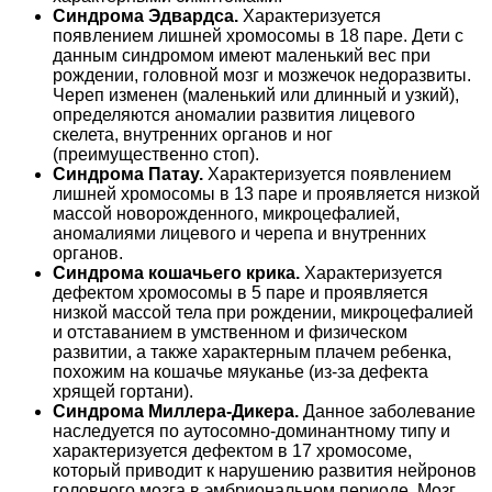
Синдрома Эдвардса.
Характеризуется
появлением лишней хромосомы в 18 паре. Дети с
данным синдромом имеют маленький вес при
рождении, головной мозг и мозжечок недоразвиты.
Череп изменен (маленький или длинный и узкий),
определяются аномалии развития лицевого
скелета, внутренних органов и ног
(преимущественно стоп).
Синдрома Патау.
Характеризуется появлением
лишней хромосомы в 13 паре и проявляется низкой
массой новорожденного, микроцефалией,
аномалиями лицевого и черепа и внутренних
органов.
Синдрома кошачьего крика.
Характеризуется
дефектом хромосомы в 5 паре и проявляется
низкой массой тела при рождении, микроцефалией
и отставанием в умственном и физическом
развитии, а также характерным плачем ребенка,
похожим на кошачье мяуканье (из-за дефекта
хрящей гортани).
Синдрома Миллера-Дикера.
Данное заболевание
наследуется по аутосомно-доминантному типу и
характеризуется дефектом в 17 хромосоме,
который приводит к нарушению развития нейронов
головного мозга в эмбриональном периоде. Мозг