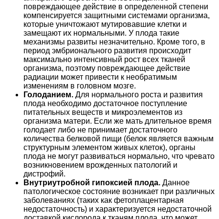
повреждающее действие в определенной степени
компенсируется защитными системами организма,
которые уничтожают мутировавшие клетки и
замещают их нормальными. У плода такие
механизмы развиты незначительно. Кроме того, в
период эмбрионального развития происходит
максимально интенсивный рост всех тканей
организма, поэтому повреждающее действие
радиации может привести к необратимым
изменениям в головном мозге.
Голоданием.
Для нормального роста и развития
плода необходимо достаточное поступление
питательных веществ и микроэлементов из
организма матери. Если же мать длительное время
голодает либо не принимает достаточного
количества белковой пищи (белок является важным
структурным элементом живых клеток), органы
плода не могут развиваться нормально, что чревато
возникновением врожденных патологий и
дистрофий.
Внутриутробной гипоксией плода.
Данное
патологическое состояние возникает при различных
заболеваниях (таких как фетоплацентарная
недостаточность) и характеризуется недостаточной
доставкой кислорода к тканям плода, что может