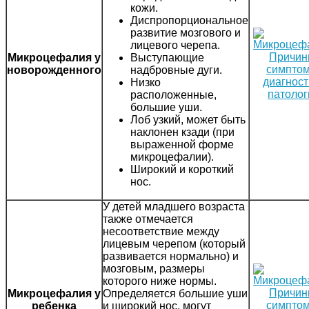
кожи.
Диспропорциональное
развитие мозгового и
лицевого черепа.
Микроцефалия у
Выступающие
новорожденного
надбровные дуги.
Низко
расположенные,
большие уши.
Лоб узкий, может быть
наклонен кзади (при
выраженной форме
микроцефалии).
Широкий и короткий
нос.
У детей младшего возраста
также отмечается
несоответствие между
лицевым черепом (который
развивается нормально) и
мозговым, размеры
которого ниже нормы.
Микроцефалия у
Определяется большие уши
ребенка
и широкий нос, могут