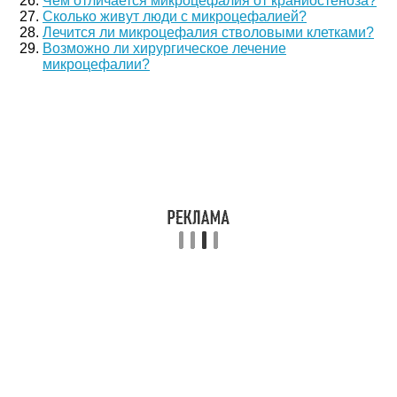
Чем отличается микроцефалия от краниостеноза?
Сколько живут люди с микроцефалией?
Лечится ли микроцефалия стволовыми клетками?
Возможно ли хирургическое лечение
микроцефалии?