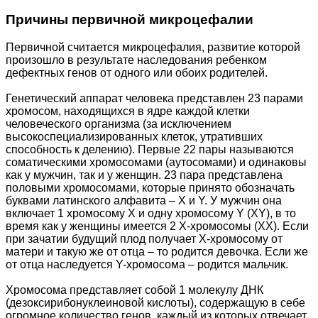
Причины первичной микроцефалии
Первичной считается микроцефалия, развитие которой
произошло в результате наследования ребенком
дефектных генов от одного или обоих родителей.
Генетический аппарат человека представлен 23 парами
хромосом, находящихся в ядре каждой клетки
человеческого организма (за исключением
высокоспециализированных клеток, утративших
способность к делению). Первые 22 пары называются
соматическими хромосомами (аутосомами) и одинаковы
как у мужчин, так и у женщин. 23 пара представлена
половыми хромосомами, которые принято обозначать
буквами латинского алфавита – X и Y. У мужчин она
включает 1 хромосому Х и одну хромосому Y (XY), в то
время как у женщины имеется 2 X-хромосомы (XX). Если
при зачатии будущий плод получает X-хромосому от
матери и такую же от отца – то родится девочка. Если же
от отца наследуется Y-хромосома – родится мальчик.
Хромосома представляет собой 1 молекулу ДНК
(дезоксирибонуклеиновой кислоты), содержащую в себе
огромное количество генов, каждый из которых отвечает