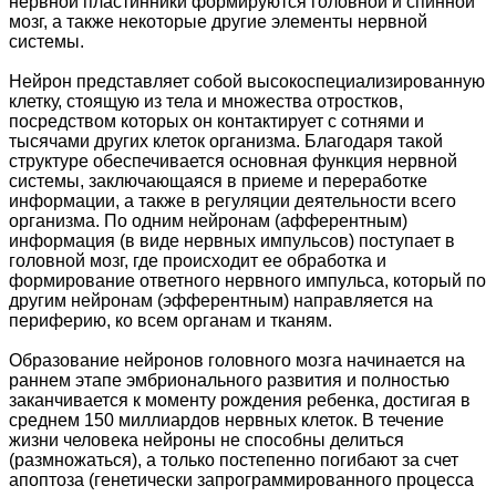
нервной пластинники формируются головной и спинной
мозг, а также некоторые другие элементы нервной
системы.
Нейрон представляет собой высокоспециализированную
клетку, стоящую из тела и множества отростков,
посредством которых он контактирует с сотнями и
тысячами других клеток организма. Благодаря такой
структуре обеспечивается основная функция нервной
системы, заключающаяся в приеме и переработке
информации, а также в регуляции деятельности всего
организма. По одним нейронам (афферентным)
информация (в виде нервных импульсов) поступает в
головной мозг, где происходит ее обработка и
формирование ответного нервного импульса, который по
другим нейронам (эфферентным) направляется на
периферию, ко всем органам и тканям.
Образование нейронов головного мозга начинается на
раннем этапе эмбрионального развития и полностью
заканчивается к моменту рождения ребенка, достигая в
среднем 150 миллиардов нервных клеток. В течение
жизни человека нейроны не способны делиться
(размножаться), а только постепенно погибают за счет
апоптоза (генетически запрограммированного процесса