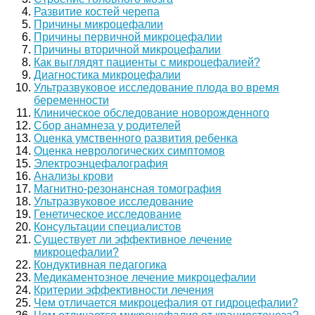
Развитие костей черепа
Причины микроцефалии
Причины первичной микроцефалии
Причины вторичной микроцефалии
Как выглядят пациенты с микроцефалией?
Диагностика микроцефалии
Ультразвуковое исследование плода во время
беременности
Клиническое обследование новорожденного
Сбор анамнеза у родителей
Оценка умственного развития ребенка
Оценка неврологических симптомов
Электроэнцефалография
Анализы крови
Магнитно-резонансная томография
Ультразвуковое исследование
Генетическое исследование
Консультации специалистов
Существует ли эффективное лечение
микроцефалии?
Кондуктивная педагогика
Медикаментозное лечение микроцефалии
Критерии эффективности лечения
Чем отличается микроцефалия от гидроцефалии?