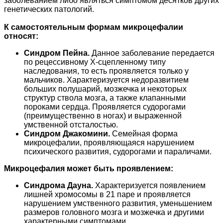
заболеванием либо являться симптомом десятков других
генетических патологий.
К самостоятельным формам микроцефалии
относят:
Синдром Пейна.
Данное заболевание передается
по рецессивному Х-сцепленному типу
наследования, то есть проявляется только у
мальчиков. Характеризуется недоразвитием
больших полушарий, мозжечка и некоторых
структур ствола мозга, а также клапанными
пороками сердца. Проявляется судорогами
(преимущественно в ногах) и выраженной
умственной отсталостью.
Синдром Джакомини.
Семейная форма
микроцефалии, проявляющаяся нарушением
психического развития, судорогами и параличами.
Микроцефалия может быть проявлением:
Синдрома Дауна.
Характеризуется появлением
лишней хромосомы в 21 паре и проявляется
нарушением умственного развития, уменьшением
размеров головного мозга и мозжечка и другими
характерными симптомами.