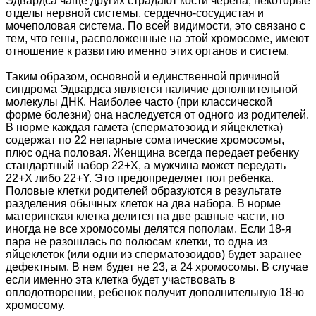
Эдвардса чаще других страдают кости черепа, некоторые
отделы нервной системы, сердечно-сосудистая и
мочеполовая система. По всей видимости, это связано с
тем, что гены, расположенные на этой хромосоме, имеют
отношение к развитию именно этих органов и систем.
Таким образом, основной и единственной причиной
синдрома Эдвардса является наличие дополнительной
молекулы ДНК. Наиболее часто (при классической
форме болезни) она наследуется от одного из родителей.
В норме каждая гамета (сперматозоид и яйцеклетка)
содержат по 22 непарные соматические хромосомы,
плюс одна половая. Женщина всегда передает ребенку
стандартный набор 22+Х, а мужчина может передать
22+Х либо 22+Y. Это предопределяет пол ребенка.
Половые клетки родителей образуются в результате
разделения обычных клеток на два набора. В норме
материнская клетка делится на две равные части, но
иногда не все хромосомы делятся пополам. Если 18-я
пара не разошлась по полюсам клетки, то одна из
яйцеклеток (или одни из сперматозоидов) будет заранее
дефектным. В нем будет не 23, а 24 хромосомы. В случае
если именно эта клетка будет участвовать в
оплодотворении, ребенок получит дополнительную 18-ю
хромосому.