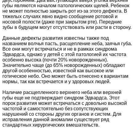
двусторонним. Два выступающих вверх уголка верхней
губы являются началом патологических щелей. Ребенок
не может полностью закрыть рот из-за этого дефекта. В
тяжелых случаях явно видно сообщение ротовой и
носовой полости (даже при закрытом рте). Передние
зубы в будущем могут отсутствовать или расти в сторону.
Данные дефекты развития известны также под
названием волчья пасть, расщепление неба, заячья губа.
Все они могут встречаться и не в рамках синдрома
Эдвардса, однако у детей с этой патологией их частота
особенно высока (почти 20% новорожденных).
Значительно чаще (до 65% новорожденных) обладают
другой особенностью, известной как высокое или
готическое небо. Оно может быть отнесено к вариантам
нормы, так как встречается и у здоровых людей.
Наличие расщепленного верхнего неба или верхней
губы еще не подтверждает синдром Эдвардса. Этот
порок развития может встречаться с довольно высокой
частотой и самостоятельно без сопутствующих
нарушений со стороны других органов и систем. Для
исправления данной аномалии существует ряд
стандартных хирургических вмешательств.