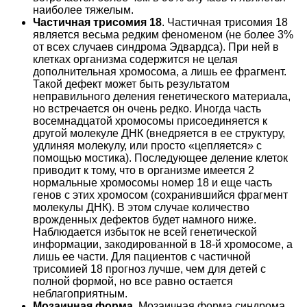
наиболее тяжелым.
Частичная трисомия 18
. Частичная трисомия 18
является весьма редким феноменом (не более 3%
от всех случаев синдрома Эдвардса). При ней в
клетках организма содержится не целая
дополнительная хромосома, а лишь ее фрагмент.
Такой дефект может быть результатом
неправильного деления генетического материала,
но встречается он очень редко. Иногда часть
восемнадцатой хромосомы присоединяется к
другой молекуле ДНК (внедряется в ее структуру,
удлиняя молекулу, или просто «цепляется» с
помощью мостика). Последующее деление клеток
приводит к тому, что в организме имеется 2
нормальные хромосомы номер 18 и еще часть
генов с этих хромосом (сохранившийся фрагмент
молекулы ДНК). В этом случае количество
врожденных дефектов будет намного ниже.
Наблюдается избыток не всей генетической
информации, закодированной в 18-й хромосоме, а
лишь ее части. Для пациентов с частичной
трисомией 18 прогноз лучше, чем для детей с
полной формой, но все равно остается
неблагоприятным.
Мозаичная форма
. Мозаичная форма синдрома