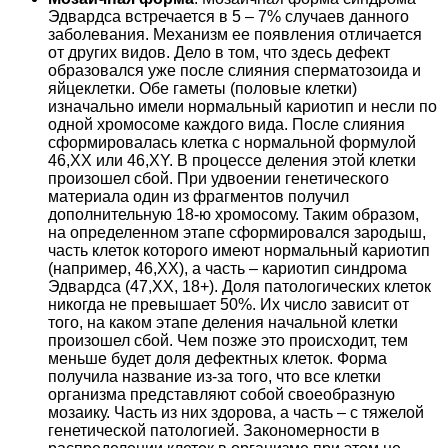
Эдвардса встречается в 5 – 7% случаев данного
заболевания. Механизм ее появления отличается
от других видов. Дело в том, что здесь дефект
образовался уже после слияния сперматозоида и
яйцеклетки. Обе гаметы (половые клетки)
изначально имели нормальный кариотип и несли по
одной хромосоме каждого вида. После слияния
сформировалась клетка с нормальной формулой
46,ХХ или 46,XY. В процессе деления этой клетки
произошел сбой. При удвоении генетического
материала один из фрагментов получил
дополнительную 18-ю хромосому. Таким образом,
на определенном этапе сформировался зародыш,
часть клеток которого имеют нормальный кариотип
(например, 46,ХХ), а часть – кариотип синдрома
Эдвардса (47,ХХ, 18+). Доля патологических клеток
никогда не превышает 50%. Их число зависит от
того, на каком этапе деления начальной клетки
произошел сбой. Чем позже это происходит, тем
меньше будет доля дефектных клеток. Форма
получила название из-за того, что все клетки
организма представляют собой своеобразную
мозаику. Часть из них здорова, а часть – с тяжелой
генетической патологией. Закономерности в