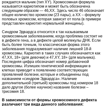
рождается мальчик (тип ХY). Хромосомная формула
называется кариотипом и может быть обозначена
следующим образом — 46,ХХ. Здесь число 46 обозначает
общее количество хромосом (23 пары), а ХХ – формулу
половых хромосом, которая зависит от пола (в примере
представлен кариотип нормальной женщины).
Синдром Эдвардса относится к так называемым
хромосомным заболеваниям, когда проблема состоит не
в дефекте гена, а в дефекте целой молекулы ДНК. Если
быть более точным, то классическая форма этого
заболевания подразумевает наличие лишней 18-й
хромосомы. Кариотип в таких случаях обозначается как
47,ХХ, 18+ (для девочки) и 47,ХY, 18+ (для мальчика).
Последняя цифра обозначает номер добавочной
хромосомы. Излишек генетической информации в
клетках приводит к появлению соответствующих
проявлений болезни, которые и объединены под
названием «синдром Эдвардса». Наличие
дополнительной (третьей) хромосомы под номером 18
дало другое (более научное) название болезни –
трисомия 18.
В зависимости от формы хромосомного дефекта
различают три вида данного заболевания: