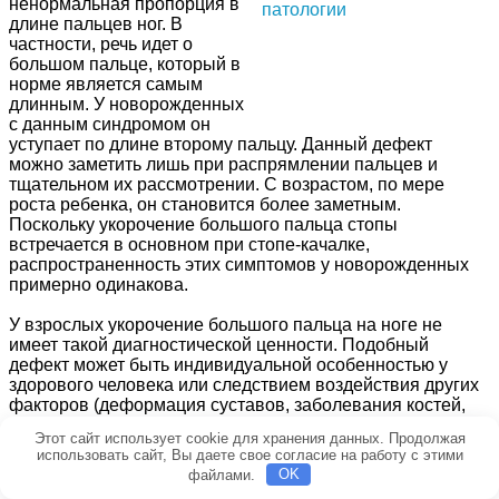
ненормальная пропорция в
длине пальцев ног. В
частности, речь идет о
большом пальце, который в
норме является самым
длинным. У новорожденных
с данным синдромом он
уступает по длине второму пальцу. Данный дефект
можно заметить лишь при распрямлении пальцев и
тщательном их рассмотрении. С возрастом, по мере
роста ребенка, он становится более заметным.
Поскольку укорочение большого пальца стопы
встречается в основном при стопе-качалке,
распространенность этих симптомов у новорожденных
примерно одинакова.
У взрослых укорочение большого пальца на ноге не
имеет такой диагностической ценности. Подобный
дефект может быть индивидуальной особенностью у
здорового человека или следствием воздействия других
факторов (деформация суставов, заболевания костей,
ношение обуви, не соответствующей по размеру). В
Этот сайт использует cookie для хранения данных. Продолжая
связи с этим данный признак нужно рассматривать как
использовать сайт, Вы даете свое согласие на работу с этими
возможный симптом только у новорожденных детей при
файлами.
OK
наличии других аномалий развития.