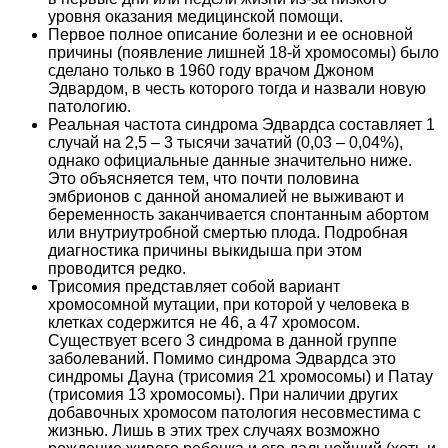
уровня оказания медицинской помощи.
Первое полное описание болезни и ее основной
причины (появление лишней 18-й хромосомы) было
сделано только в 1960 году врачом Джоном
Эдвардом, в честь которого тогда и назвали новую
патологию.
Реальная частота синдрома Эдвардса составляет 1
случай на 2,5 – 3 тысячи зачатий (0,03 – 0,04%),
однако официальные данные значительно ниже.
Это объясняется тем, что почти половина
эмбрионов с данной аномалией не выживают и
беременность заканчивается спонтанным абортом
или внутриутробной смертью плода. Подробная
диагностика причины выкидыша при этом
проводится редко.
Трисомия представляет собой вариант
хромосомной мутации, при которой у человека в
клетках содержится не 46, а 47 хромосом.
Существует всего 3 синдрома в данной группе
заболеваний. Помимо синдрома Эдвардса это
синдромы Дауна (трисомия 21 хромосомы) и Патау
(трисомия 13 хромосомы). При наличии других
добавочных хромосом патология несовместима с
жизнью. Лишь в этих трех случаях возможно