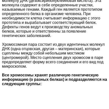
молекулу ДНК (дезоксирибонуклеиновая кислота). Эта
молекула содержит в себе определенные участки,
называемые генами. Каждый ген является прототипом
определенного белка в организме человека. При
необходимости клетка считывает информацию с этого
прототипа и вырабатывает соответствующий белок.
Дефекты генов ведут к производству аномальных
белков, которые и ответственны за появление
генетических заболеваний.
Хромосомная пара состоит из двух идентичных молекул
ДНК (одна отцовская, другая – материнская), которые
сцеплены между собой небольшим мостиком
(центромерой). Место сцепления двух хромосом в паре
предопределяет форму всего соединения и его вид под
микроскопом.
Все хромосомы хранят различную генетическую
информацию (о разных белках) и подразделяются на
следующие группы: