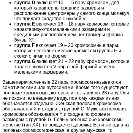
группа D
включает 13 – 15 пару хромосом, для
которых характерны средние размеры и
расположение центромеры у самого конца молекул,
что придает сходство с буквой V;
группа Е
включает 16 – 18 пару хромосом, которые
характеризуются маленькими размерами и
срединным расположением центромеры (форма
буквы Х);
группа F
включает 19 – 20 хромосомные пары,
которые несколько мельче хромосом группы Е и
схожи с ними по форме;
группа G
включает 21 – 22 пару хромосом, которые
характеризуются V-образной формой и очень
маленькими размерами.
Вышеперечисленные 22 пары хромосом называются
соматическими или аутосомами. Кроме того существуют
половые хромосомы, которые и составляют 23 пару. Они
не похожи по внешнему виду, поэтому каждая из них
обозначается отдельно. Женская половая хромосома
обозначается Х и сходна с группой С. Мужская половая
хромосома обозначается Y и сходна по форме и
размерам с группой G. Если у ребенка обе хромосомы
женские (тип ХХ), то рождается девочка. Если же одна из
половых хромосом женская, а другая мужская, то