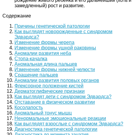
рождение живого ребенка и его дальнейший (хоть и
замедленный) рост и развитие.
Содержание
Причины генетической патологии
Как выглядят новорожденные с синдромом
Эдвардса?
Изменение формы черепа
Изменение формы ушной раковины
Аномалии развития неба
Стопа-качалка
Аномальная длина пальцев
Изменение формы нижней челюсти
Сращение пальцев
Аномалии развития половых органов
Флексорное положение кистей
Дерматоглифические признаки
Как выглядят дети с синдромом Эдвардса?
Отставание в физическом развитии
Косолапость
Аномальный тонус мышц
Ненормальные эмоциональные реакции
Как выглядят взрослые с синдромом Эдвардса?
Диагностика генетической патологии
Диагностика до момента зачатия