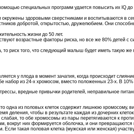
 помощью специальных программ удается повысить их IQ до
и окружены здоровыми сверстниками и воспитываются в сем
стников добротой, открытостью, дружелюбием. Они способны
тельность жизни до 50 лет.
ествуют возрастные факторы риска, но все же 80% детей 
, то риск того, что следующий малыш будет иметь такую же
ляется у плода в момент зачатия, когда происходит слияни
себе набор из 24-х хромосом, вместо положенных 23-х. В 10
трессы, вредные привычки родителей, неправильное питани
что одна из половых клеток содержит лишнюю хромосому, ви
емя деления, чтобы в результате каждая из дочерних клето
и слабая, то обе хромосомы из пары перетягиваются к прот
ам, вокруг них формируется оболочка, и они превращаются
. Если такая половая клетка (мужская или женская) участву