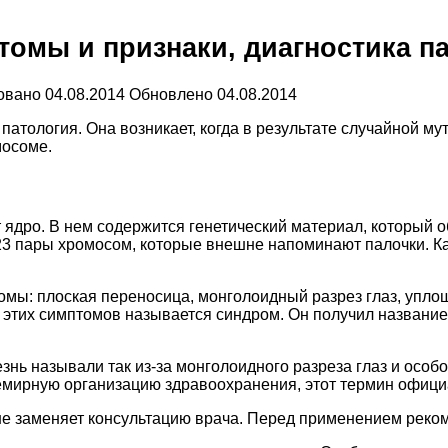
омы и признаки, диагностика па
овано
04.08.2014
Обновлено
04.08.2014
атология. Она возникает, когда в результате случайной му
мосоме.
т ядро. В нем содержится генетический материал, который о
 23 пары хромосом, которые внешне напоминают палочки. К
ы: плоская переносица, монголоидный разрез глаз, уплоще
этих симптомов называется синдром. Он получил название 
нь называли так из-за монголоидного разреза глаз и особо
семирную организацию здравоохранения, этот термин офици
не заменяет консультацию врача. Перед применением реком