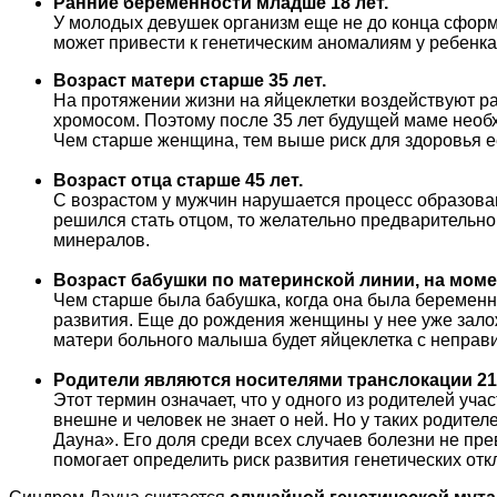
Ранние беременности младше 18 лет.
У молодых девушек организм еще не до конца сформи
может привести к генетическим аномалиям у ребенка
Возраст матери старше 35 лет.
На протяжении жизни на яйцеклетки воздействуют р
хромосом. Поэтому после 35 лет будущей маме необх
Чем старше женщина, тем выше риск для здоровья е
Возраст отца старше 45 лет.
С возрастом у мужчин нарушается процесс образова
решился стать отцом, то желательно предварительно
минералов.
Возраст бабушки по материнской линии, на момен
Чем старше была бабушка, когда она была беременна
развития. Еще до рождения женщины у нее уже заложе
матери больного малыша будет яйцеклетка с непра
Родители являются носителями транслокации 2
Этот термин означает, что у одного из родителей уча
внешне и человек не знает о ней. Но у таких родит
Дауна». Его доля среди всех случаев болезни не пр
помогает определить риск развития генетических от