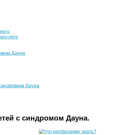
ного
зрослого
омом Дауна
 синдромом Дауна
етей с синдромом Дауна.