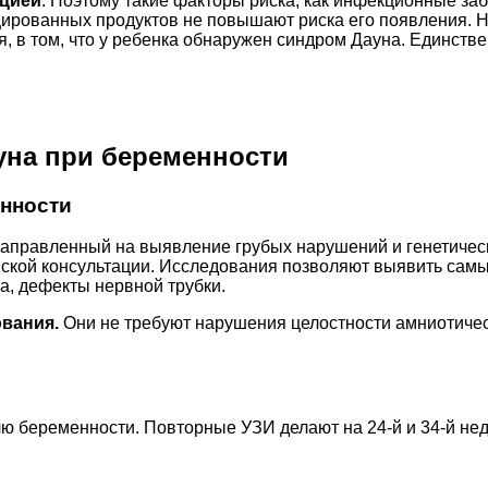
ацией
. Поэтому такие факторы риска, как инфекционные з
цированных продуктов не повышают риска его появления. 
 в том, что у ребенка обнаружен синдром Дауна. Единствен
уна при беременности
енности
направленный на выявление грубых нарушений и генетическ
ской консультации. Исследования позволяют выявить сам
а, дефекты нервной трубки.
ования.
Они не требуют нарушения целостности амниотичес
елю беременности. Повторные УЗИ делают на 24-й и 34-й н