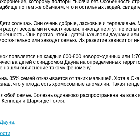
оронение, которому полторы тысячи лет. Особенности строе
ладбище по тем же обычаям, что и остальных людей, свидет
ти солнца». Они очень добрые, ласковые и терпеливые. М
ни растут веселыми и счастливыми, никогда не лгут, не исп
собенность. Они против, чтобы детей называли даунами ил
остоятельно или заводят семью. Их развитие зависит от ин
ок появляется на каждые 600-800 новорожденных или 1:700
личества детей с синдромом Дауна на определенных террит
не нашли объяснение такому феномену.
на. 85% семей отказывается от таких малышей. Хотя в Ска
 узнав, что у плода есть хромосомные аномалии. Такая тен
 любой семье. Болезнь одинаково распространена на всех к
 Кеннеди и Шарля де Голля.
 Дауна.
ости