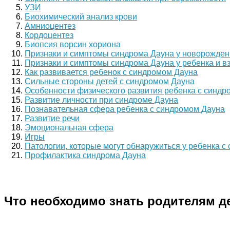
УЗИ
Биохимический анализ крови
Амниоцентез
Кордоцентез
Биопсия ворсин хориона
Признаки и симптомы синдрома Дауна у новорожден
Признаки и симптомы синдрома Дауна у ребенка и в
Как развивается ребенок с синдромом Дауна
Сильные стороны детей с синдромом Дауна
Особенности физического развития ребенка с синдр
Развитие личности при синдроме Дауна
Познавательная сфера ребенка с синдромом Дауна
Развитие речи
Эмоциональная сфера
Игры
Патологии, которые могут обнаружиться у ребенка с
Профилактика синдрома Дауна
Что необходимо знать родителям д