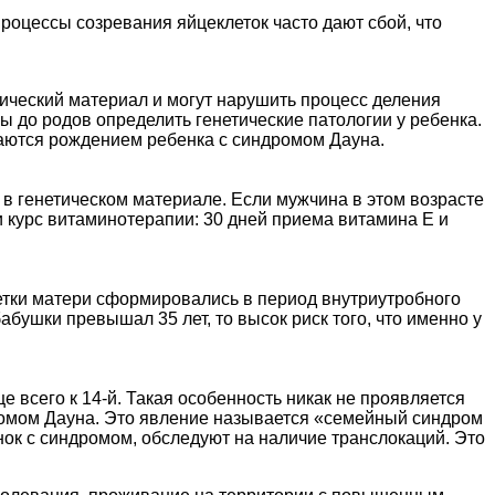
роцессы созревания яйцеклеток часто дают сбой, что
ический материал и могут нарушить процесс деления
 до родов определить генетические патологии у ребенка.
ваются рождением ребенка с синдромом Дауна.
в генетическом материале. Если мужчина в этом возрасте
и курс витаминотерапии: 30 дней приема витамина Е и
летки матери сформировались в период внутриутробного
бушки превышал 35 лет, то высок риск того, что именно у
е всего к 14-й. Такая особенность никак не проявляется
дромом Дауна. Это явление называется «семейный синдром
нок с синдромом, обследуют на наличие транслокаций. Это