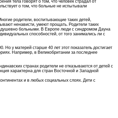
ния тела говорят о том, что человек страдал от
ельствует о том, что больные не испытывали
ногие родители, воспитывающие таких детей,
ытывают ненависти, умеют прощать. Родители таких
и душевно больными. В Европе люди с синдромом Дауна
дивидуальных способностей, от того занимались ли с
. Но у матерей старше 40 лет этот показатель достигает
ориях. Например, в Великобритании за последнее
ндинавских странах родители не отказываются от детей с
денция характерна для стран Восточной и Западной
онтинентах и в любых социальных слоях. Дети с