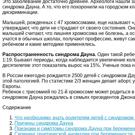
Это заболевание достаточно древнее. Археологи нашли зах
синдрома Дауна. А то, что его похоронили на городском к
дискриминации.
Малышей, рожденных с 47 хромосомами, еще называют «Де
утверждают, что дети не страдают от своего состояния. О
малышей считают, что лишняя хромосома не болезнь, а о
учатся в обычных школах, получают профессию, живут сам
ребенком и какие методики применялись.
Распространенность синдрома Дауна.
Один такой ребен
1:19. Бывают периоды, когда наблюдается увеличение ко
десятилетие этот показатель вырос на 15%. Ученые пока 
В России ежегодно рождается 2500 детей с синдромом Дау
этой патологией. По статистике 2/3 женщин делает аборт,
Европы.
Ребенок с трисомией по 21-й хромосоме может родиться в
синдромом Дауна рождались в семьях президентов Джона
Содержание
Что необходимо знать родителям детей с синдромом
Причины синдрома Дауна
Признаки и симптомы синдрома Дауна при беременн
Скрининг генетической аномалии при беременности