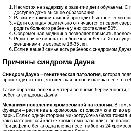
Несмотря на задержку в развитии дети обучаемы. С
доступно даже высшее образование.
Развитие таких малышей проходит быстрее, если он
«Дети солнца» разительно отличаются от своих свер
родить больного ребенка у них составляет 50%.
Современная медицина позволяет повысить продолжи
Родители не виноваты в болезни ребенка. Хотя сущ
женщинами в возрасте 18-35 лет.
Если в вашей семье есть ребенок с синдромом Дауна
Причины синдрома Дауна
Синдром Дауна – генетическая патология,
которая появ
происходит от того, что женская половая клетка несет в 
Таким образом, болезни матери во время беременности, с
ребенка синдрома Дауна.
Механизм появления хромосомной патологии.
В том, 
функция – растягивать хромосомы к полюсам клетки во вр
пары. Если с одной стороны микротрубочка белка тонкая 
как в материнской клетке хромосомы разошлись по полюс
При дефекте белка одна клетка несет набор из 24 хромосом