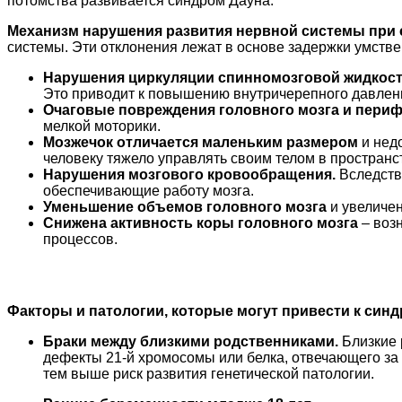
потомства развивается синдром Дауна.
Механизм нарушения развития нервной системы при 
системы. Эти отклонения лежат в основе задержки умстве
Нарушения циркуляции спинномозговой жидкос
Это приводит к повышению внутричерепного давлен
Очаговые повреждения головного мозга и пери
мелкой моторики.
Мозжечок отличается маленьким размером
и нед
человеку тяжело управлять своим телом в пространс
Нарушения мозгового кровообращения.
Вследств
обеспечивающие работу мозга.
Уменьшение объемов головного мозга
и увеличен
Снижена активность коры головного мозга
– воз
процессов.
Факторы и патологии, которые могут привести к син
Браки между близкими родственниками.
Близкие 
дефекты 21-й хромосомы или белка, отвечающего за 
тем выше риск развития генетической патологии.