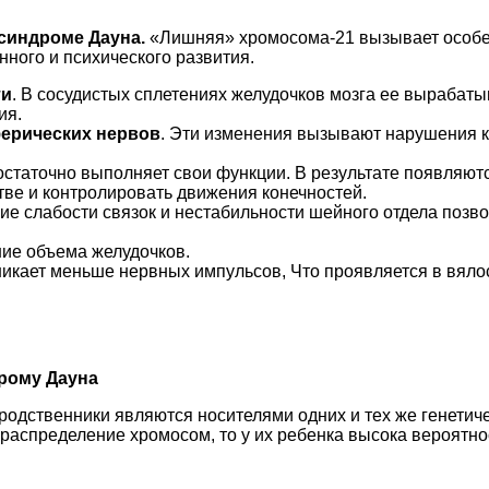
синдроме Дауна.
«Лишняя» хромосома-21 вызывает особе
нного и психического развития.
ти
. В сосудистых сплетениях желудочков мозга ее вырабат
ия.
ферических нервов
. Эти изменения вызывают нарушения к
остаточно выполняет свои функции. В результате появляю
тве и контролировать движения конечностей.
ие слабости связок и нестабильности шейного отдела поз
ие объема желудочков.
никает меньше нервных импульсов, Что проявляется в вяло
дрому Дауна
родственники являются носителями одних и тех же генетиче
распределение хромосом, то у их ребенка высока вероятно