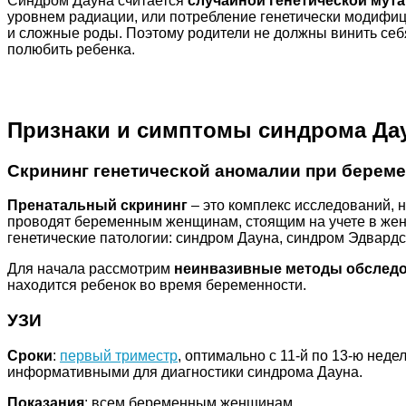
Синдром Дауна считается
случайной генетической мут
уровнем радиации, или потребление генетически модифи
и сложные роды. Поэтому родители не должны винить себя,
полюбить ребенка.
Признаки и симптомы синдрома Да
Скрининг генетической аномалии при берем
Пренатальный скрининг
– это комплекс исследований, 
проводят беременным женщинам, стоящим на учете в жен
генетические патологии: синдром Дауна, синдром Эдвардс
Для начала рассмотрим
неинвазивные методы обслед
находится ребенок во время беременности.
УЗИ
Сроки
:
первый триместр
, оптимально с 11-й по 13-ю нед
информативными для диагностики синдрома Дауна.
Показания
: всем беременным женщинам.