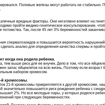
ровался. Половые железы могут работать не стабильно. П
.
азличные вредные факторы. Они негативно влияют на генет
одимо пройти медико-генетическое консультирование, чтобы
е потомства. Так, после 45 лет 3% беременностей заканчи
ния сперматозоидов и повышается вероятность нарушений 
 сделать анализ для определения качества спермы и пройт
т когда она родила ребенка.
, тем выше риск для ее внучек. Дело в том, что все яйцек
н запас яйцеклеток на всю жизнь. Поэтому если возраст ба
вильным набором хромосом.
1-й хромосомы.
сток 21-й хромосомы прикрепляется к другой хромосоме, чащ
елей значительно повышается риск рождения ребенка с син
евышает 2%. Но все молодые пары, у которых родился ребе
клонений при следующих беременностях.