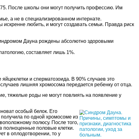
 75. После школы они могут получить профессию. Им
ье, а не в специализированном интернате.
 искренне любить, и могут создавать семьи. Правда риск
с синдромом Дауна рождены абсолютно здоровыми
 патологию, составляет лишь 1%.
е яйцеклетки и сперматозоида. В 90% случаев это
% случаев лишняя хромосома передается ребенку от отца.
е, тяжелые роды не могут повлиять на появление у
новат особый белок. Его
к получила по одной хромосоме из
ивоположному полюсу. После того,
 в полноценные половые клетки.
ет в оплодотворении, то у