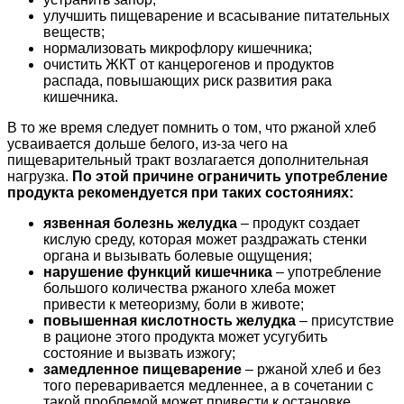
улучшить пищеварение и всасывание питательных
веществ;
нормализовать микрофлору кишечника;
очистить ЖКТ от канцерогенов и продуктов
распада, повышающих риск развития рака
кишечника.
В то же время следует помнить о том, что ржаной хлеб
усваивается дольше белого, из-за чего на
пищеварительный тракт возлагается дополнительная
нагрузка.
По этой причине ограничить употребление
продукта рекомендуется при таких состояниях:
язвенная болезнь желудка
– продукт создает
кислую среду, которая может раздражать стенки
органа и вызывать болевые ощущения;
нарушение функций кишечника
– употребление
большого количества ржаного хлеба может
привести к метеоризму, боли в животе;
повышенная кислотность желудка
– присутствие
в рационе этого продукта может усугубить
состояние и вызвать изжогу;
замедленное пищеварение
– ржаной хлеб и без
того переваривается медленнее, а в сочетании с
такой проблемой может привести к остановке