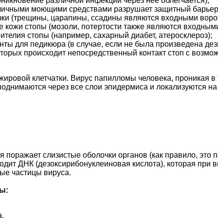
оникновение различной инфекции через нее облегчается);
азличными моющими средствами разрушает защитный барьер 
ки (трещины, царапины, ссадины являются входными воро
 кожи стопы (мозоли, потертости также являются входными
ителия стопы (например, сахарный диабет, атеросклероз);
нты для педикюра (в случае, если не была произведена де
оторых происходит непосредственный контакт стоп с возмо
жировой клетчатки. Вирус папилломы человека, проникая в
однимаются через все слои эпидермиса и локализуются на
 поражает слизистые оболочки органов (как правило, это п
одит ДНК (дезоксирибонуклеиновая кислота), которая при в
ые частицы вируса.
ы:
.