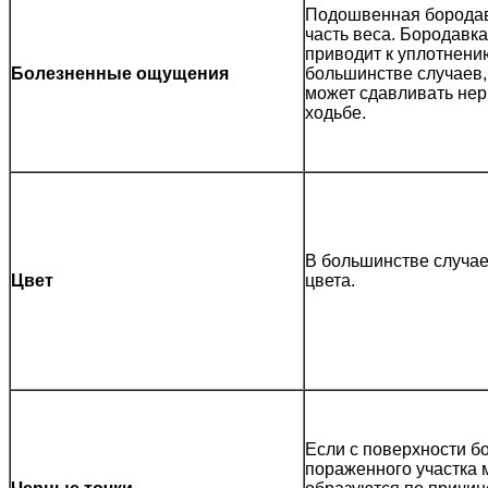
Подошвенная бородавк
часть веса. Бородавк
приводит к уплотнени
Болезненные ощущения
большинстве случаев, 
может сдавливать нер
ходьбе.
В большинстве случае
Цвет
цвета.
Если с поверхности б
пораженного участка 