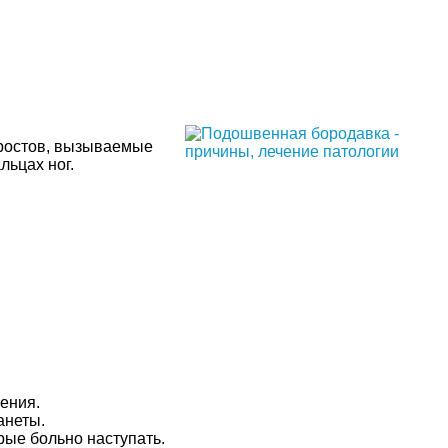
аростов, вызываемые
ьцах ног.
ения.
анеты.
рые больно наступать.