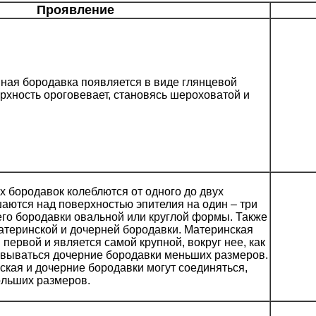
Проявление
ая бородавка появляется в виде глянцевой
ерхность ороговевает, становясь шероховатой и
бородавок колеблются от одного до двух
аются над поверхностью эпителия на один – три
го бородавки овальной или круглой формы. Также
атеринской и дочерней бородавки. Материнская
первой и является самой крупной, вокруг нее, как
овываться дочерние бородавки меньших размеров.
кая и дочерние бородавки могут соединяться,
ольших размеров.