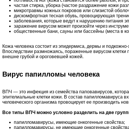
потливость ног (кожа становится более рыхлой, и пр
частая стирка, уборка (частое раздражение кожи р
микротравмы кожных покровов или слизистой оболоч
дискомфортная тесная обувь, провоцирующая трение
заболевания, которые ведут к нарушению питания эп
заражение вирусом может произойти через инструме
общественные бани, сауны или бассейны (места в к
Кожа человека состоит из эпидермиса, дермы и подкожно-
Впоследствии размножаясь, пораженные вирусом клетки п
внешне грубой и ороговевшей кожей.
Вирус папилломы человека
ВПЧ — это инфекция из семейства паповавирусов, которая
эпителиальные клетки кожи. В состав папилломавируса вх
человеческого организма провоцирует ее производить нов
Все типы ВПЧ можно условно разделить на две групп
папилломавирусы, имеющие онкогенные свойства;
папилломавирусы, не имеющие онкогенные свойства