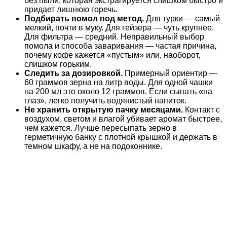
без пыли, которая экстрагируется слишком быстро и
придает лишнюю горечь.
Подбирать помол под метод.
Для турки — самый
мелкий, почти в муку. Для гейзера — чуть крупнее.
Для фильтра — средний. Неправильный выбор
помола и способа заваривания — частая причина,
почему кофе кажется «пустым» или, наоборот,
слишком горьким.
Следить за дозировкой.
Примерный ориентир —
60 граммов зерна на литр воды. Для одной чашки
на 200 мл это около 12 граммов. Если сыпать «на
глаз», легко получить водянистый напиток.
Не хранить открытую пачку месяцами.
Контакт с
воздухом, светом и влагой убивает аромат быстрее,
чем кажется. Лучше пересыпать зерно в
герметичную банку с плотной крышкой и держать в
темном шкафу, а не на подоконнике.