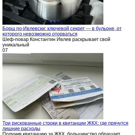
Борщ по-Ивлевски: ключевой секрет — в бульоне, от
которого невозможно оторваться
Шеф-повар Константин Ивлев раскрывает свой
уникальный
0
7
Три рискованные строки в квитанции ЖКХ: где прячутся
лишние расходы
Получив квитанцию за ЖКХ, большинство обращает