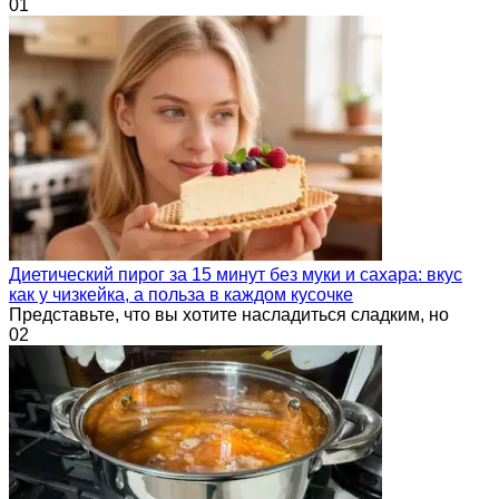
0
1
Диетический пирог за 15 минут без муки и сахара: вкус
как у чизкейка, а польза в каждом кусочке
Представьте, что вы хотите насладиться сладким, но
0
2