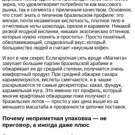
зерна, что удовлетворяет потребности как массового
рынка, так и сегмента с приличным качеством. Основное,
что стоит знать о типичном бразильском профиле: это
мягкая, почти незаметная кислотность, плотное тело и
отчетливые ноты шоколада, орехов и карамели. Никакой
резкой ягодной кислинки, никаких экзотических оттенков,
которые нужно «понять и простить». Просто понятный,
обволакивающий, сладковатый вкус, который
большинство людей и считает «вкусным кофе».
И вот в чем секрет. Если крупная сеть вроде «Магнита»
закупает большие партии бразильской арабики и
обжаривает ее до средней степени, получается очень
комфортный продукт. При средней обжарке сахара
карамелизуются, кислоты смягчаются, и в чашке
раскрываются те самые дескрипторы: какао, фундук,
карамельная нуга. Это именно тот профиль, который
многие крафтовые обжарщики тоже получают с
бразильских лотов — просто у них цена выше из-за
меньшего масштаба и прозрачности цепочки поставок.
Почему неприметная упаковка — не
приговор, а иногда даже плюс