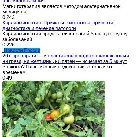
противопоказания
Магнитотерапия является методом альтернативной
медицины
0
242
Кардиомиопатия. Причины, симптомы, признаки,
диагностика и лечение патологи
Кардиомиопатии представляют собой большую группу
заболеваний
0
226
Новости России
20 г препарата — и пластиковый подоконник как новый:
ни грязи, ни желтизны, ни пятен — исчезает за 5 минут
Знакомо? Пластиковый подоконник, который со
временем
0
49