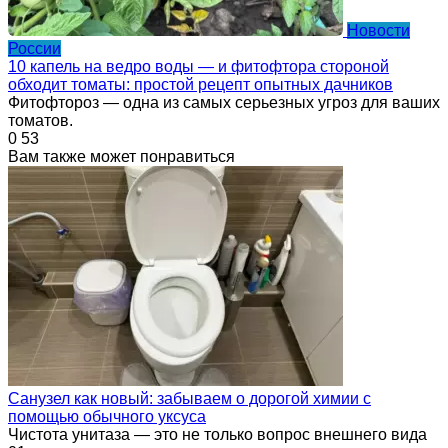
Новости
России
10 капель на ведро воды — и фитофтора стороной
обходит томаты: простой рецепт опытных дачников
Фитофтороз — одна из самых серьезных угроз для ваших
томатов.
0
53
Вам также может понравиться
Санузел как новый: забываем о дорогой химии с
помощью обычного уксуса
Чистота унитаза — это не только вопрос внешнего вида