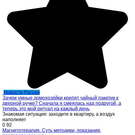
Новости России
Зачем умные домохозяйки крепят чайный пакетик к
дверной ручке? Сначала я смеялась над подругой, а
теперь это мой ритуал на каждый день
Знакомая ситуация: заходите в квартиру, а воздух
наполняет
0
92
Магнитотерапия. Суть методики, показания,