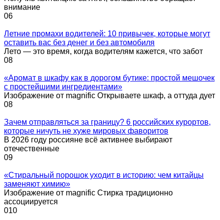
внимание
0
6
Летние промахи водителей: 10 привычек, которые могут
оставить вас без денег и без автомобиля
Лето — это время, когда водителям кажется, что забот
0
8
«Аромат в шкафу как в дорогом бутике: простой мешочек
с простейшими ингредиентами»
Изображение от magnific Открываете шкаф, а оттуда дует
0
8
Зачем отправляться за границу? 6 российских курортов,
которые ничуть не хуже мировых фаворитов
В 2026 году россияне всё активнее выбирают
отечественные
0
9
«Стиральный порошок уходит в историю: чем китайцы
заменяют химию»
Изображение от magnific Стирка традиционно
ассоциируется
0
10