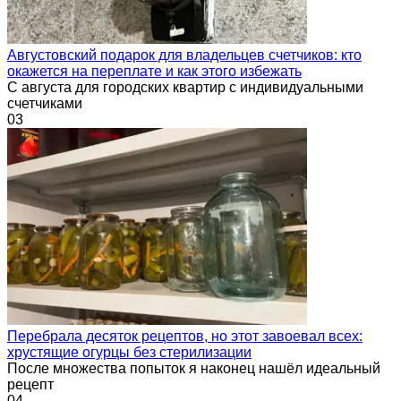
Августовский подарок для владельцев счетчиков: кто
окажется на переплате и как этого избежать
С августа для городских квартир с индивидуальными
счетчиками
0
3
Перебрала десяток рецептов, но этот завоевал всех:
хрустящие огурцы без стерилизации
После множества попыток я наконец нашёл идеальный
рецепт
0
4