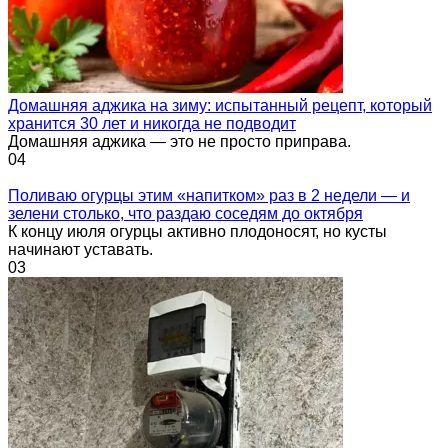
Домашняя аджика на зиму: испытанный рецепт, который
хранится 30 лет и никогда не подводит
Домашняя аджика — это не просто приправа.
0
4
Поливаю огурцы этим «напитком» раз в 2 недели — и
зелени столько, что раздаю соседям до октября
К концу июля огурцы активно плодоносят, но кусты
начинают уставать.
0
3