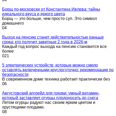
Борщ по-московски от Константина Ивлева: тайны
идеального вкуса и яркого цвета
Борщ — это больше, чем просто суп. Это символ
домашнего
0
4
Выход на пенсию станет действительностью раньше
срока: кто получит заветные 2 года в 2026-м
Каждый год вопрос выхода на пенсию становится все
более
0
21
5 электрических устройств, которые можно смело
оставлять включенными круглосуточно: рекомендации по
безопасности
В современном доме техника работает практически без
0
6
Августовский апгрейд для грядки: умный витамин,
который заставляет огурцы плодоносить до снега
Летом огурцы радуют нас своим ярким цветом и
хрустящими плодами.
0
8