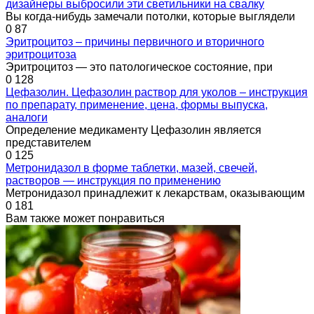
дизайнеры выбросили эти светильники на свалку
Вы когда-нибудь замечали потолки, которые выглядели
0
87
Эритроцитоз – причины первичного и вторичного
эритроцитоза
Эритроцитоз — это патологическое состояние, при
0
128
Цефазолин. Цефазолин раствор для уколов – инструкция
по препарату, применение, цена, формы выпуска,
аналоги
Определение медикаменту Цефазолин является
представителем
0
125
Метронидазол в форме таблетки, мазей, свечей,
растворов — инструкция по применению
Метронидазол принадлежит к лекарствам, оказывающим
0
181
Вам также может понравиться