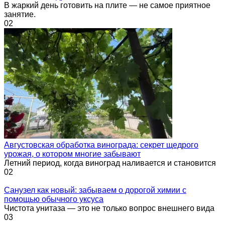
В жаркий день готовить на плите — не самое приятное
занятие.
0
2
Августовская обработка винограда: секрет щедрого
урожая, о котором многие забывают
Летний период, когда виноград наливается и становится
0
2
Санузел как новый: забываем о дорогой химии с
помощью обычного уксуса
Чистота унитаза — это не только вопрос внешнего вида
0
3