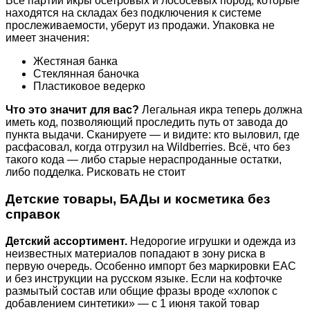
Все партии икры осетровых и лососевых пород, которые
находятся на складах без подключения к системе
прослеживаемости, уберут из продажи. Упаковка не
имеет значения:
Жестяная банка
Стеклянная баночка
Пластиковое ведерко
Что это значит для вас?
Легальная икра теперь должна
иметь код, позволяющий проследить путь от завода до
пункта выдачи. Сканируете — и видите: кто выловил, где
расфасовал, когда отгрузил на Wildberries. Всё, что без
такого кода — либо старые нераспроданные остатки,
либо подделка. Рисковать не стоит
Детские товары, БАДы и косметика без
справок
Детский ассортимент.
Недорогие игрушки и одежда из
неизвестных материалов попадают в зону риска в
первую очередь. Особенно импорт без маркировки ЕАС
и без инструкции на русском языке. Если на кофточке
размытый состав или общие фразы вроде «хлопок с
добавлением синтетики» — с 1 июня такой товар