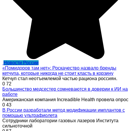
Новости России
«Помидоров там нет»: Роскачество назвало бренды
кетчупа, которые никогда не стоит класть в корзину
Кетчуп стал неотъемлемой частью рациона россиян.
0
72
Большинство медсестер сомневаются в доверии к ИИ на
работе
Американская компания Increadible Health провела опрос
0
43
В России разработали метод модификации имплантов с
помощью ультрафиолета
Сотрудники лаборатории газовых лазеров Института
сильноточной