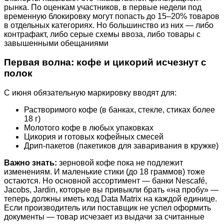
рынка. По оценкам участников, в первые недели под
временную блокировку могут попасть до 15–20% товаров
в отдельных категориях. Но большинство из них — либо
контрафакт, либо серые схемы ввоза, либо товары с
завышенными обещаниями
Первая волна: кофе и цикорий исчезнут с
полок
С июня обязательную маркировку вводят для:
Растворимого кофе (в банках, стекле, стиках более
18 г)
Молотого кофе в любых упаковках
Цикория и готовых кофейных смесей
Дрип-пакетов (пакетиков для заваривания в кружке)
Важно знать:
зерновой кофе пока не подлежит
изменениям. И маленькие стики (до 18 граммов) тоже
остаются. Но основной ассортимент — банки Nescafé,
Jacobs, Jardin, которые вы привыкли брать «на пробу» —
теперь должны иметь код Data Matrix на каждой единице.
Если производитель или поставщик не успел оформить
документы — товар исчезает из выдачи за считанные