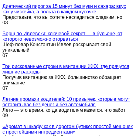
Диетический пирог за 15 минут без муки и сахара: вкус
как у чизкейка, а польза в каждом кусочке
Представьте, что вы хотите насладиться сладким, но
0
3
Борщ по-Ивлевски: ключевой секрет — в бульоне, от
которого невозможно оторваться
Шеф-повар Константин Ивлев раскрывает свой
уникальный
0
7
Три рискованные строки в квитанции ЖКХ: где прячутся
лишние расходы
Получив квитанцию за ЖКХ, большинство обращает
внимание
0
7
Летние промахи водителей: 10 привычек, которые могут
оставить вас без денег и без автомобиля
Лето — это время, когда водителям кажется, что забот
0
9
«Аромат в шкафу как в дорогом бутике: простой мешочек
с простейшими ингредиентами»