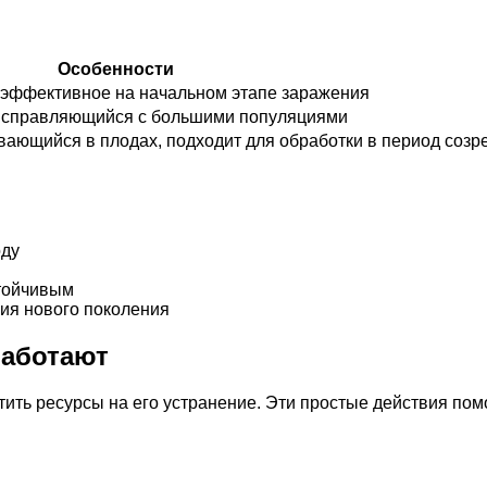
Особенности
 эффективное на начальном этапе заражения
о справляющийся с большими популяциями
вающийся в плодах, подходит для обработки в период созр
оду
тойчивым
ния нового поколения
работают
ить ресурсы на его устранение. Эти простые действия помо