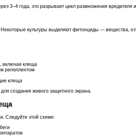
рез 3–4 года, это разрывает цикл размножения вредителя и
. Некоторые культуры выделяют фитонциды — вещества, о
, включая клеща
ым репеллентом
щие клеща
 для создания живого защитного экрана.
еща
и. Следуйте этой схеме:
беги
репаратов