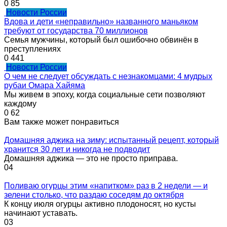
0
85
Новости России
Вдова и дети «неправильно» названного маньяком
требуют от государства 70 миллионов
Семья мужчины, который был ошибочно обвинён в
преступлениях
0
441
Новости России
О чем не следует обсуждать с незнакомцами: 4 мудрых
рубаи Омара Хайяма
Мы живем в эпоху, когда социальные сети позволяют
каждому
0
62
Вам также может понравиться
Домашняя аджика на зиму: испытанный рецепт, который
хранится 30 лет и никогда не подводит
Домашняя аджика — это не просто приправа.
0
4
Поливаю огурцы этим «напитком» раз в 2 недели — и
зелени столько, что раздаю соседям до октября
К концу июля огурцы активно плодоносят, но кусты
начинают уставать.
0
3