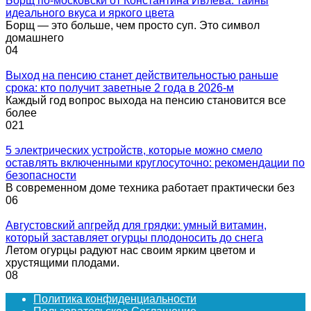
Борщ по-московски от Константина Ивлева: тайны
идеального вкуса и яркого цвета
Борщ — это больше, чем просто суп. Это символ
домашнего
0
4
Выход на пенсию станет действительностью раньше
срока: кто получит заветные 2 года в 2026-м
Каждый год вопрос выхода на пенсию становится все
более
0
21
5 электрических устройств, которые можно смело
оставлять включенными круглосуточно: рекомендации по
безопасности
В современном доме техника работает практически без
0
6
Августовский апгрейд для грядки: умный витамин,
который заставляет огурцы плодоносить до снега
Летом огурцы радуют нас своим ярким цветом и
хрустящими плодами.
0
8
Политика конфиденциальности