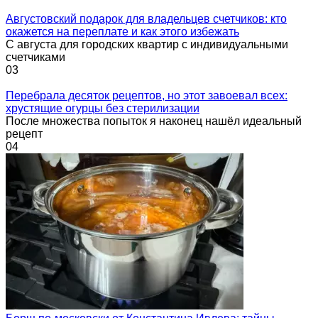
Августовский подарок для владельцев счетчиков: кто
окажется на переплате и как этого избежать
С августа для городских квартир с индивидуальными
счетчиками
0
3
Перебрала десяток рецептов, но этот завоевал всех:
хрустящие огурцы без стерилизации
После множества попыток я наконец нашёл идеальный
рецепт
0
4