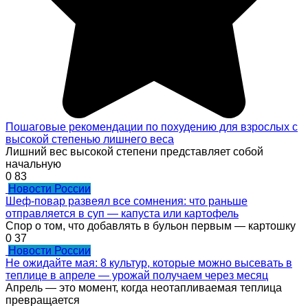
Пошаговые рекомендации по похудению для взрослых с
высокой степенью лишнего веса
Лишний вес высокой степени представляет собой
начальную
0
83
Новости России
Шеф-повар развеял все сомнения: что раньше
отправляется в суп — капуста или картофель
Спор о том, что добавлять в бульон первым — картошку
0
37
Новости России
Не ожидайте мая: 8 культур, которые можно высевать в
теплице в апреле — урожай получаем через месяц
Апрель — это момент, когда неотапливаемая теплица
превращается