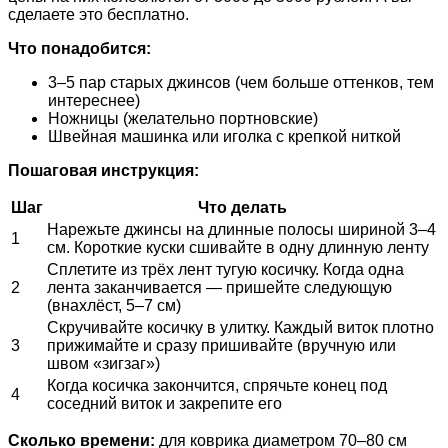
сделаете это бесплатно.
Что понадобится:
3–5 пар старых джинсов (чем больше оттенков, тем
интереснее)
Ножницы (желательно портновские)
Швейная машинка или иголка с крепкой ниткой
Пошаговая инструкция:
Шаг
Что делать
Нарежьте джинсы на длинные полосы шириной 3–4
1
см. Короткие куски сшивайте в одну длинную ленту
Сплетите из трёх лент тугую косичку. Когда одна
2
лента заканчивается — пришейте следующую
(внахлёст, 5–7 см)
Скручивайте косичку в улитку. Каждый виток плотно
3
прижимайте и сразу пришивайте (вручную или
швом «зигзаг»)
Когда косичка закончится, спрячьте конец под
4
соседний виток и закрепите его
Сколько времени:
для коврика диаметром 70–80 см