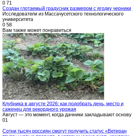
0
71
Создан глотаемый градусник размером с ягодку черники
Исследователи из Массачусетского технологического
университета
0
58
Вам также может понравиться
Клубника в августе 2026: как подобрать день, место и
саженец для рекордного урожая
Август — это момент, когда дачники закладывают основу
0
1
Сотни тысяч россиян смогут получить статус «Ветеран