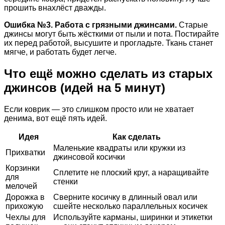
прошить внахлёст дважды.
Ошибка №3. Работа с грязными джинсами.
Старые
джинсы могут быть жёсткими от пыли и пота. Постирайте
их перед работой, высушите и прогладьте. Ткань станет
мягче, и работать будет легче.
Что ещё можно сделать из старых
джинсов (идей на 5 минут)
Если коврик — это слишком просто или не хватает
денима, вот ещё пять идей.
Идея
Как сделать
Маленькие квадраты или кружки из
Прихватки
джинсовой косички
Корзинки
Сплетите не плоский круг, а наращивайте
для
стенки
мелочей
Дорожка в
Сверните косичку в длинный овал или
прихожую
сшейте несколько параллельных косичек
Чехлы для
Используйте карманы, ширинки и этикетки