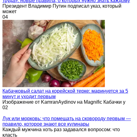
труда»: новые правила, о которых нужно знать каждому
Президент Владимир Путин подписал указ, который
может
0
4
Кабачковый салат на корейской терке: маринуется за 5
минут и уходит первым
Изображение от KamranAydinov на Magnific Кабачки у
0
2
Лук или морковь: что помещать на сковороду первым —
правило, которое знают все кулинары
Каждый мужчина хоть раз задавался вопросом: что
класть