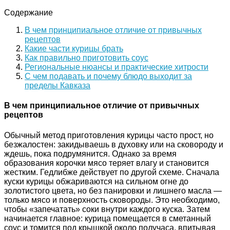
Содержание
В чем принципиальное отличие от привычных
рецептов
Какие части курицы брать
Как правильно приготовить соус
Региональные нюансы и практические хитрости
С чем подавать и почему блюдо выходит за
пределы Кавказа
В чем принципиальное отличие от привычных
рецептов
Обычный метод приготовления курицы часто прост, но
безжалостен: закидываешь в духовку или на сковороду и
ждешь, пока подрумянится. Однако за время
образования корочки мясо теряет влагу и становится
жестким. Гедлибже действует по другой схеме. Сначала
куски курицы обжариваются на сильном огне до
золотистого цвета, но без панировки и лишнего масла —
только мясо и поверхность сковороды. Это необходимо,
чтобы «запечатать» соки внутри каждого куска. Затем
начинается главное: курица помещается в сметанный
соус и томится под крышкой около получаса, впитывая