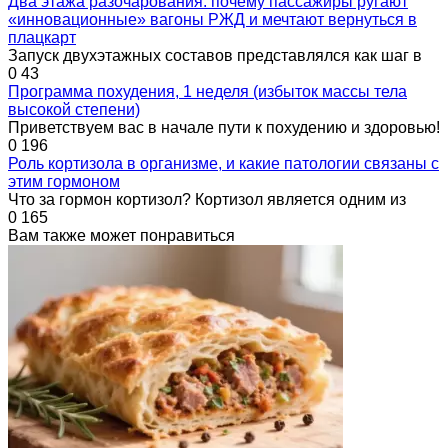
Два этажа разочарования: почему пассажиры ругают
«инновационные» вагоны РЖД и мечтают вернуться в
плацкарт
Запуск двухэтажных составов представлялся как шаг в
0
43
Программа похудения, 1 неделя (избыток массы тела
высокой степени)
Приветствуем вас в начале пути к похудению и здоровью!
0
196
Роль кортизола в организме, и какие патологии связаны с
этим гормоном
Что за гормон кортизол? Кортизол является одним из
0
165
Вам также может понравиться