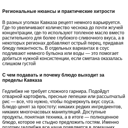
Региональные нюансы и практические хитрости
В разных уголках Кавказа рецепт немного варьируется.
Где-то увеличивают количество чеснока до почти жгучей
концентрации, где-то используют топленое масло вместо
растительного для более глубокого сливочного вкуса, а в
некоторых регионах добавляют острый перец, придавая
блюду пикантность. В отдельных вариантах в соус
подливают немного бульона или воды — это помогает
добиться нужной консистенции, если сметана оказалась
слишком густой
С чем подавать и почему блюдо выходит за
пределы Кавказа
Гедлибже не требует сложного гарнира. Подойдут
отварной картофель, пресные лепешки или рассыпчатый
рис — все, что нужно, чтобы подчеркнуть вкус соуса.
Блюдо ценят за простоту: никаких редких ингредиентов,
никаких многочасовых манипуляций. Доступные
продукты, понятная техника, а в итоге — полноценное
блюдо, которое не стыдно предложить гостям. Именно
поэтому гедлибже все чаще появляется в домашних