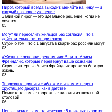
Пирог, который всегда выходит: меняйте начинку — и
каждый раз новое угощение
Заливной пирог — это идеальное решение, когда не
хочется
0
3
Могут ли переселить жильцов без согласия: что в
действительности говорит закон
Слухи о том, что с 1 августа в квартирах россиян могут
0
3
«Жизнь не основная репетиция»: 5 цитат Алисы
Фрейндлих, которые перевернут ваше сознание
Скрин с интервью Алиса Фрейндлих прожила богатую
жизнь.
0
3
Творожные пряники с яблоком и изюмом: рецепт
хрустящего десерта, как в детстве
Помните те самые творожные палочки из школьной
столовой
0
6
Цены снизились, места исчезают: 5 пляжных курортов,