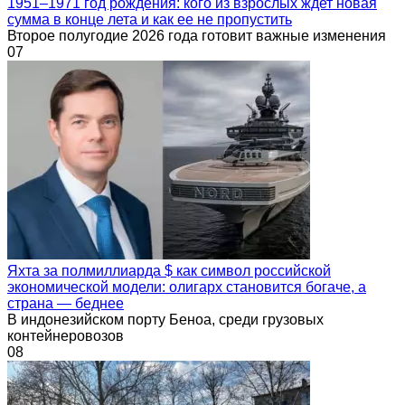
1951–1971 год рождения: кого из взрослых ждет новая
сумма в конце лета и как ее не пропустить
Второе полугодие 2026 года готовит важные изменения
0
7
Яхта за полмиллиарда $ как символ российской
экономической модели: олигарх становится богаче, а
страна — беднее
В индонезийском порту Беноа, среди грузовых
контейнеровозов
0
8