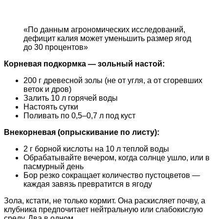
«По данным агрономических исследований,
дефицит калия может уменьшить размер ягод
до 30 процентов»
Корневая подкормка — зольный настой:
200 г древесной золы (не от угля, а от сгоревших
веток и дров)
Залить 10 л горячей воды
Настоять сутки
Поливать по 0,5–0,7 л под куст
Внекорневая (опрыскивание по листу):
2 г борной кислоты на 10 л теплой воды
Обрабатывайте вечером, когда солнце ушло, или в
пасмурный день
Бор резко сокращает количество пустоцветов —
каждая завязь превратится в ягоду
Зола, кстати, не только кормит. Она раскисляет почву, а
клубника предпочитает нейтральную или слабокислую
среду. Два в одном.