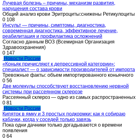
Лучевая болезнь – причины, механизм развития,
нарушения состава крови
Общий анализ крови Эритроциты:снижены Ретикулоциты
0
108
Инсульт — причины, симптомы, диагностика,
современная диагностика, эффективное лечение,
реабилитация и профилактика осложнений
Согласно данным ВОЗ (Всемирная Организация
Здравоохранения)
0
147
Новости России
«Коньяк причисляют к депрессивной категории»:
специалист — о зависимости производителей от импорта
Тревожные факты: объем импортированного коньячного
0
56
Две молекулы способствуют восстановлению нервной
системы при рассеянном склерозе
Рассеянный склероз — одно из самых распространенных
0
81
Новости России
Кипяток в ямку и 3 простых подкормки: как я собираю
кабачки, когда у соседей только завязь
Пока одни дачники только догадываются о времени
появления
0
64