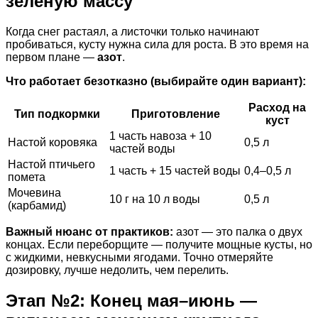
зеленую массу
Когда снег растаял, а листочки только начинают
пробиваться, кусту нужна сила для роста. В это время на
первом плане —
азот
.
Что работает безотказно (выбирайте один вариант):
Расход на
Тип подкормки
Приготовление
куст
1 часть навоза + 10
Настой коровяка
0,5 л
частей воды
Настой птичьего
1 часть + 15 частей воды
0,4–0,5 л
помета
Мочевина
10 г на 10 л воды
0,5 л
(карбамид)
Важный нюанс от практиков:
азот — это палка о двух
концах. Если переборщите — получите мощные кусты, но
с жидкими, невкусными ягодами. Точно отмеряйте
дозировку, лучше недолить, чем перелить.
Этап №2: Конец мая–июнь —