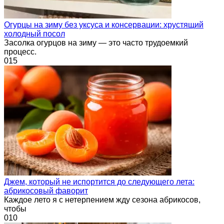
Огурцы на зиму без уксуса и консервации: хрустящий
холодный посол
Засолка огурцов на зиму — это часто трудоемкий
процесс.
0
15
Джем, который не испортится до следующего лета:
абрикосовый фаворит
Каждое лето я с нетерпением жду сезона абрикосов,
чтобы
0
10