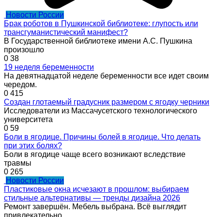
Новости России
Брак роботов в Пушкинской библиотеке: глупость или
трансгуманистический манифест?
В Государственной библиотеке имени А.С. Пушкина
произошло
0
38
19 неделя беременности
На девятнадцатой неделе беременности все идет своим
чередом.
0
415
Создан глотаемый градусник размером с ягодку черники
Исследователи из Массачусетского технологического
университета
0
59
Боли в ягодице. Причины болей в ягодице. Что делать
при этих болях?
Боли в ягодице чаще всего возникают вследствие
травмы
0
265
Новости России
Пластиковые окна исчезают в прошлом: выбираем
стильные альтернативы — тренды дизайна 2026
Ремонт завершён. Мебель выбрана. Всё выглядит
привлекательно.