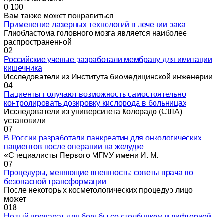
0
100
Вам также может понравиться
Применение лазерных технологий в лечении рака
Глиобластома головного мозга является наиболее
распространенной
0
2
Российские ученые разработали мембрану для имитации
кишечника
Исследователи из Института биомедицинской инженерии
0
4
Пациенты получают возможность самостоятельно
контролировать дозировку кислорода в больницах
Исследователи из университета Колорадо (США)
установили
0
7
В России разработали панкреатин для онкологических
пациентов после операции на желудке
«Специалисты Первого МГМУ имени И. М.
0
7
Процедуры, меняющие внешность: советы врача по
безопасной трансформации
После некоторых косметологических процедур лицо
может
0
18
Новый препарат для борьбы со столбняком и дифтерией