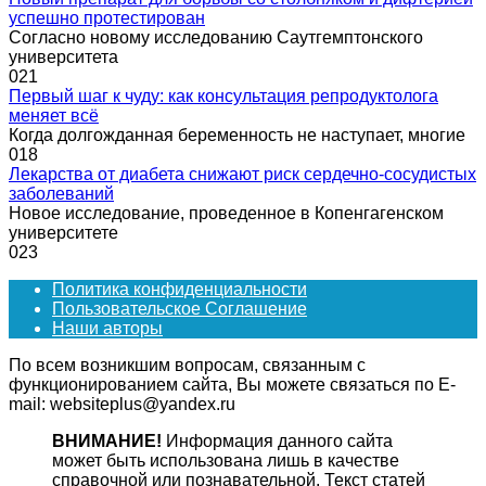
успешно протестирован
Согласно новому исследованию Саутгемптонского
университета
0
21
Первый шаг к чуду: как консультация репродуктолога
меняет всё
Когда долгожданная беременность не наступает, многие
0
18
Лекарства от диабета снижают риск сердечно-сосудистых
заболеваний
Новое исследование, проведенное в Копенгагенском
университете
0
23
Политика конфиденциальности
Пользовательское Соглашение
Наши авторы
По всем возникшим вопросам, связанным с
функционированием сайта, Вы можете связаться по E-
mail: websiteplus@yandex.ru
ВНИМАНИЕ!
Информация данного сайта
может быть использована лишь в качестве
справочной или познавательной. Текст статей