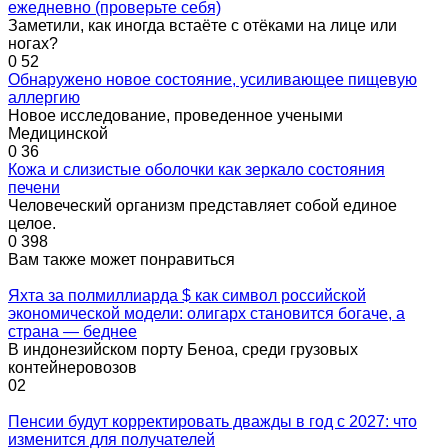
ежедневно (проверьте себя)
Заметили, как иногда встаёте с отёками на лице или
ногах?
0
52
Обнаружено новое состояние, усиливающее пищевую
аллергию
Новое исследование, проведенное учеными
Медицинской
0
36
Кожа и слизистые оболочки как зеркало состояния
печени
Человеческий организм представляет собой единое
целое.
0
398
Вам также может понравиться
Яхта за полмиллиарда $ как символ российской
экономической модели: олигарх становится богаче, а
страна — беднее
В индонезийском порту Беноа, среди грузовых
контейнеровозов
0
2
Пенсии будут корректировать дважды в год с 2027: что
изменится для получателей