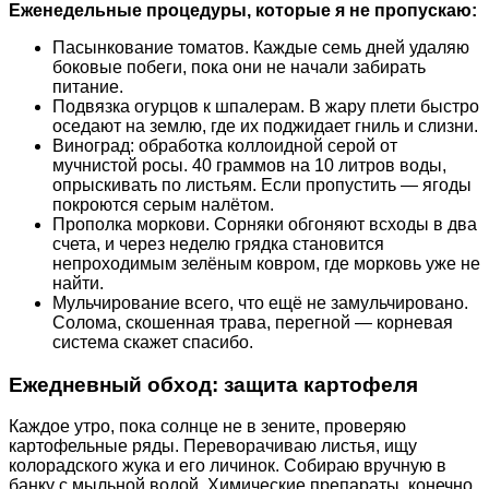
Еженедельные процедуры, которые я не пропускаю:
Пасынкование томатов. Каждые семь дней удаляю
боковые побеги, пока они не начали забирать
питание.
Подвязка огурцов к шпалерам. В жару плети быстро
оседают на землю, где их поджидает гниль и слизни.
Виноград: обработка коллоидной серой от
мучнистой росы. 40 граммов на 10 литров воды,
опрыскивать по листьям. Если пропустить — ягоды
покроются серым налётом.
Прополка моркови. Сорняки обгоняют всходы в два
счета, и через неделю грядка становится
непроходимым зелёным ковром, где морковь уже не
найти.
Мульчирование всего, что ещё не замульчировано.
Солома, скошенная трава, перегной — корневая
система скажет спасибо.
Ежедневный обход: защита картофеля
Каждое утро, пока солнце не в зените, проверяю
картофельные ряды. Переворачиваю листья, ищу
колорадского жука и его личинок. Собираю вручную в
банку с мыльной водой. Химические препараты, конечно,