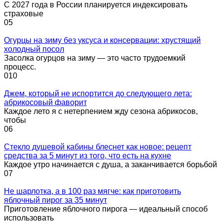
С 2027 года в России планируется индексировать
страховые
0
5
Огурцы на зиму без уксуса и консервации: хрустящий
холодный посол
Засолка огурцов на зиму — это часто трудоемкий
процесс.
0
10
Джем, который не испортится до следующего лета:
абрикосовый фаворит
Каждое лето я с нетерпением жду сезона абрикосов,
чтобы
0
6
Стекло душевой кабины блеснет как новое: рецепт
средства за 5 минут из того, что есть на кухне
Каждое утро начинается с душа, а заканчивается борьбой
0
7
Не шарлотка, а в 100 раз мягче: как приготовить
яблочный пирог за 35 минут
Приготовление яблочного пирога — идеальный способ
использовать