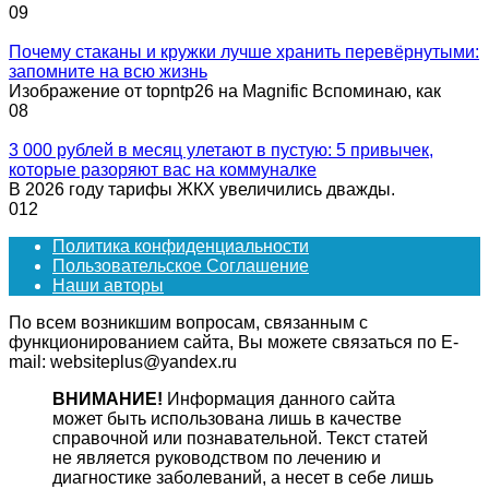
0
9
Почему стаканы и кружки лучше хранить перевёрнутыми:
запомните на всю жизнь
Изображение от topntp26 на Magnific Вспоминаю, как
0
8
3 000 рублей в месяц улетают в пустую: 5 привычек,
которые разоряют вас на коммуналке
В 2026 году тарифы ЖКХ увеличились дважды.
0
12
Политика конфиденциальности
Пользовательское Соглашение
Наши авторы
По всем возникшим вопросам, связанным с
функционированием сайта, Вы можете связаться по E-
mail: websiteplus@yandex.ru
ВНИМАНИЕ!
Информация данного сайта
может быть использована лишь в качестве
справочной или познавательной. Текст статей
не является руководством по лечению и
диагностике заболеваний, а несет в себе лишь