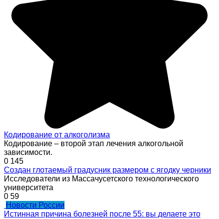
Кодирование от алкоголизма
Кодирование – второй этап лечения алкогольной
зависимости.
0
145
Создан глотаемый градусник размером с ягодку черники
Исследователи из Массачусетского технологического
университета
0
59
Новости России
Истинная причина болезней после 55: вы делаете это