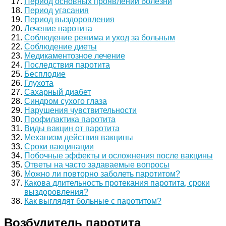
Период основных проявлений болезни
Период угасания
Период выздоровления
Лечение паротита
Соблюдение режима и уход за больным
Соблюдение диеты
Медикаментозное лечение
Последствия паротита
Бесплодие
Глухота
Сахарный диабет
Синдром сухого глаза
Нарушения чувствительности
Профилактика паротита
Виды вакцин от паротита
Механизм действия вакцины
Сроки вакцинации
Побочные эффекты и осложнения после вакцины
Ответы на часто задаваемые вопросы
Можно ли повторно заболеть паротитом?
Какова длительность протекания паротита, сроки
выздоровления?
Как выглядят больные с паротитом?
Возбудитель паротита