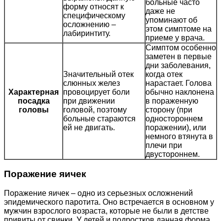
больные часто
форму относят к
даже не
специфическому
упоминают об
осложнению –
этом симптоме на
лабиринтиту.
приеме у врача.
Симптом особенно
заметен в первые
дни заболевания,
Значительный отек
когда отек
слюнных желез
нарастает. Голова
Характерная
провоцирует боли
обычно наклонена
посадка
при движении
в пораженную
головы
головой, поэтому
сторону (при
больные стараются
одностороннем
ей не двигать.
поражении), или
немного втянута в
плечи при
двустороннем.
Поражение яичек
Поражение яичек – одно из серьезных осложнений
эпидемического паротита. Оно встречается в основном у
мужчин взрослого возраста, которые не были в детстве
привиты от свинки. У детей и подростков данная форма