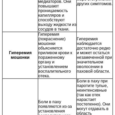
медиаторов. Они
других симптомов.
повышают
проницаемость
капилляров и
способствуют
выходу жидкости из
сосудов в ткани.
Гиперемия
(покраснение)
Гиперемия
мошонки
наблюдается
объясняется
достаточно редко
Гиперемия
приливом крови к
и может остаться
мошонки
пораженному
незамеченной при
органу и
значительном
установлением
оволосении в
воспалительного
паховой области.
отека.
Боли в паху при
паротите тупые,
неинтенсивные
(так как отек
нарастает
Боли в паху
постепенно). Они
появляются из-за
могут отдавать в
установления
область