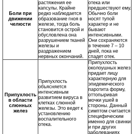
растяжения ее
отека или
капсулы. Крайне
предшествуют ему.
Боли при
редко наблюдается
Обычно боли
движении
образование гноя в
носят тупой
челюсти
железе, тогда боль
характер и не
становится острой и
бывают
обусловлена она
интенсивными.
разрушением тканей
Они сохраняются
железы и
в течение 7 – 10
раздражением
дней, пока не
нервных окончаний.
спадет отек.
Припухлость
околоушных желез
придает лицу
характерную для
Припухлость
эпидемического
объясняется
паротита форму,
интенсивным
Припухлость
оттопыривая
развитием вируса в
в области
мочки ушей в
клетках слюнной
слюнных
стороны. Данный
железы. Это ведет к
желез
симптом считается
установлению
специфическим
воспалительного
именно для свинки
отека.
и при других
заболеваниях