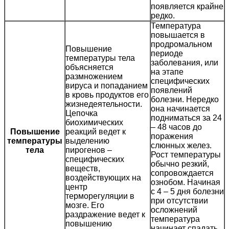
появляется крайне
редко.
Температура
повышается в
продромальном
Повышение
периоде
температуры тела
заболевания, или
объясняется
на этапе
размножением
специфических
вируса и попаданием
появлений
в кровь продуктов его
болезни. Нередко
жизнедеятельности.
она начинается
Цепочка
подниматься за 24
биохимических
– 48 часов до
Повышение
реакций ведет к
поражения
температуры
выделению
слюнных желез.
тела
пирогенов –
Рост температуры
специфических
обычно резкий,
веществ,
сопровождается
воздействующих на
ознобом. Начиная
центр
с 4 – 5 дня болезни
терморегуляции в
при отсутствии
мозге. Его
осложнений
раздражение ведет к
температура
повышению
начинает спадать.