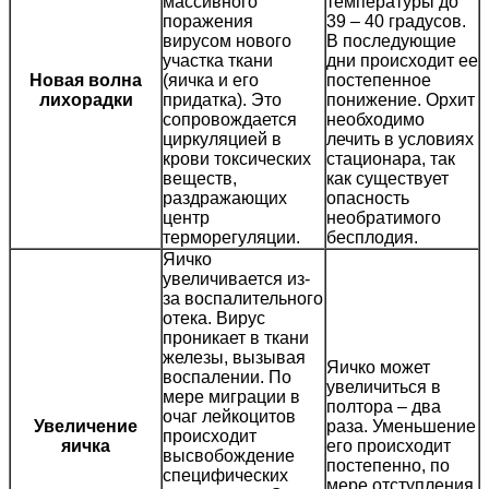
массивного
температуры до
поражения
39 – 40 градусов.
вирусом нового
В последующие
участка ткани
дни происходит ее
Новая волна
(яичка и его
постепенное
лихорадки
придатка). Это
понижение. Орхит
сопровождается
необходимо
циркуляцией в
лечить в условиях
крови токсических
стационара, так
веществ,
как существует
раздражающих
опасность
центр
необратимого
терморегуляции.
бесплодия.
Яичко
увеличивается из-
за воспалительного
отека. Вирус
проникает в ткани
железы, вызывая
Яичко может
воспалении. По
увеличиться в
мере миграции в
полтора – два
очаг лейкоцитов
Увеличение
раза. Уменьшение
происходит
яичка
его происходит
высвобождение
постепенно, по
специфических
мере отступления