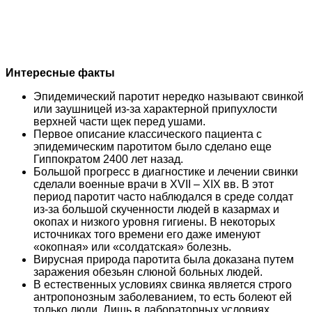
Интересные факты
Эпидемический паротит нередко называют свинкой
или заушницей из-за характерной припухлости
верхней части щек перед ушами.
Первое описание классического пациента с
эпидемическим паротитом было сделано еще
Гиппократом 2400 лет назад.
Большой прогресс в диагностике и лечении свинки
сделали военные врачи в XVII – XIX вв. В этот
период паротит часто наблюдался в среде солдат
из-за большой скученности людей в казармах и
окопах и низкого уровня гигиены. В некоторых
источниках того времени его даже именуют
«окопная» или «солдатская» болезнь.
Вирусная природа паротита была доказана путем
заражения обезьян слюной больных людей.
В естественных условиях свинка является строго
антропонозным заболеванием, то есть болеют ей
только люди. Лишь в лабораторных условиях