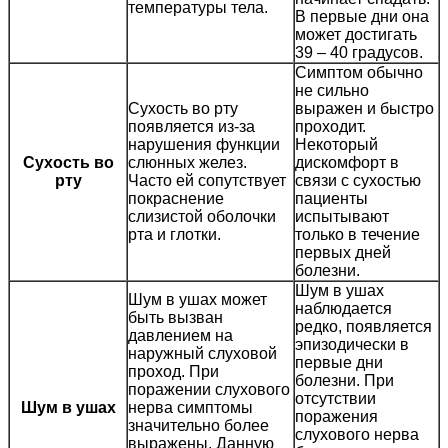
температуры тела.
В первые дни она
может достигать
39 – 40 градусов.
Симптом обычно
не сильно
Сухость во рту
выражен и быстро
появляется из-за
проходит.
нарушения функции
Некоторый
Сухость во
слюнных желез.
дискомфорт в
рту
Часто ей сопутствует
связи с сухостью
покраснение
пациенты
слизистой оболочки
испытывают
рта и глотки.
только в течение
первых дней
болезни.
Шум в ушах
Шум в ушах может
наблюдается
быть вызван
редко, появляется
давлением на
эпизодически в
наружный слуховой
первые дни
проход. При
болезни. При
поражении слухового
отсутствии
Шум в ушах
нерва симптомы
поражения
значительно более
слухового нерва
выражены. Данную