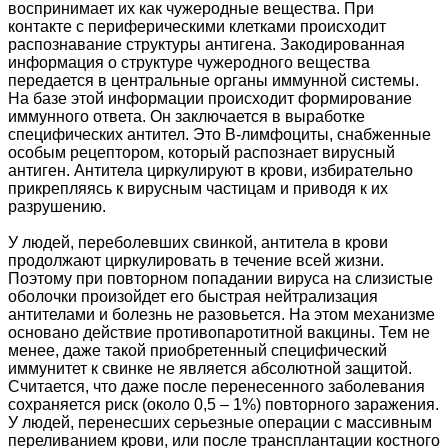
воспринимает их как чужеродные вещества. При
контакте с периферическими клетками происходит
распознавание структуры антигена. Закодированная
информация о структуре чужеродного вещества
передается в центральные органы иммунной системы.
На базе этой информации происходит формирование
иммунного ответа. Он заключается в выработке
специфических антител. Это В-лимфоциты, снабженные
особым рецептором, который распознает вирусный
антиген. Антитела циркулируют в крови, избирательно
прикрепляясь к вирусным частицам и приводя к их
разрушению.
У людей, переболевших свинкой, антитела в крови
продолжают циркулировать в течение всей жизни.
Поэтому при повторном попадании вируса на слизистые
оболочки произойдет его быстрая нейтрализация
антителами и болезнь не разовьется. На этом механизме
основано действие противопаротитной вакцины. Тем не
менее, даже такой приобретенный специфический
иммунитет к свинке не является абсолютной защитой.
Считается, что даже после перенесенного заболевания
сохраняется риск (около 0,5 – 1%) повторного заражения.
У людей, перенесших серьезные операции с массивным
переливанием крови, или после трансплантации костного