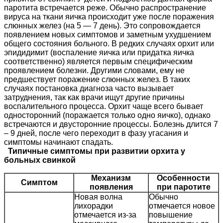
паротита встречается реже. Обычно распространение
вируса на ткани яичка происходит уже после поражения
слюнных желез (на 5 — 7 день). Это сопровождается
появлением новых симптомов и заметным ухудшением
общего состояния больного. В редких случаях орхит или
эпидидимит (воспаление яичка или придатка яичка
соответственно) является первым специфическим
проявлением болезни. Другими словами, ему не
предшествует поражение слюнных желез. В таких
случаях постановка диагноза часто вызывает
затруднения, так как врачи ищут другие причины
воспалительного процесса. Орхит чаще всего бывает
односторонний (поражается только одно яичко), однако
встречаются и двусторонние процессы. Болезнь длится 7
– 9 дней, после чего переходит в фазу угасания и
симптомы начинают спадать.
Типичные симптомы при развитии орхита у
больных свинкой
Механизм
Особенности
Симптом
появления
при паротите
Новая волна
Обычно
лихорадки
отмечается новое
отмечается из-за
повышение