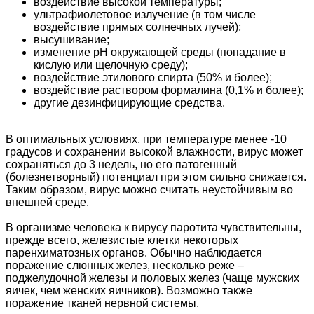
воздействие высокой температуры;
ультрафиолетовое излучение (в том числе
воздействие прямых солнечных лучей);
высушивание;
изменение рН окружающей среды (попадание в
кислую или щелочную среду);
воздействие этилового спирта (50% и более);
воздействие раствором формалина (0,1% и более);
другие дезинфицирующие средства.
В оптимальных условиях, при температуре менее -10
градусов и сохранении высокой влажности, вирус может
сохраняться до 3 недель, но его патогенный
(болезнетворный) потенциал при этом сильно снижается.
Таким образом, вирус можно считать неустойчивым во
внешней среде.
В организме человека к вирусу паротита чувствительны,
прежде всего, железистые клетки некоторых
паренхиматозных органов. Обычно наблюдается
поражение слюнных желез, несколько реже –
поджелудочной железы и половых желез (чаще мужских
яичек, чем женских яичников). Возможно также
поражение тканей нервной системы.