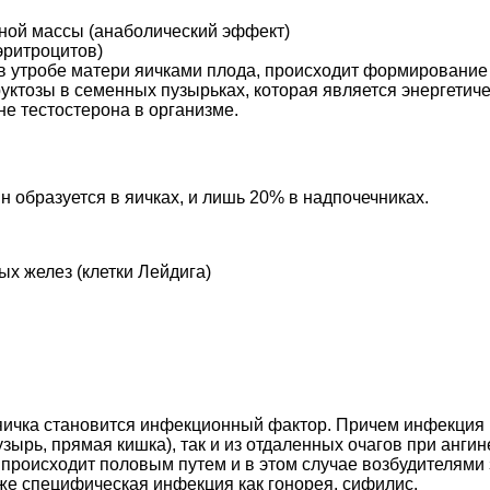
ной массы (анаболический эффект)
эритроцитов)
 утробе матери яичками плода, происходит формирование
уктозы в семенных пузырьках, которая является энергетич
не тестостерона в организме.
н образуется в яичках, и лишь 20% в надпочечниках.
х желез (клетки Лейдига)
ичка становится инфекционный фактор. Причем инфекция м
узырь, прямая кишка), так и из отдаленных очагов при ангин
происходит половым путем и в этом случае возбудителями
 же специфическая инфекция как гонорея, сифилис.