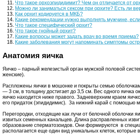
Что такое орхоэпидидимит? Чем он отличается от ор
Можно ли заниматься сексом при орхите? Есть ли в
Как орхит кодируется в МКБ?
Какие рекомендации нужно выполнять мужчине, если 
Что такое специфический орхит?
Что такое гнойный орхит?
Какие вопросы может задать врач во время приема?
Какие заболевания могут напоминать симптомы остр
Анатомия яичка
Яичко – парный железистый орган мужской половой сист
женские).
Распложены яички в мошонке и покрыты семью оболочками.
— 3 см, в толщину достигает до 3,5 см. Вес одного яичка 
яичко находится ниже правого. Задневерхним краем яичко
его придаток (эпидидимис). За нижний карай с помощью м
Перегородки, отходящие как лучи от белочной оболочки яич
извитых семенных канальцев. Длина расправленных извит
образование сперматозоидов. Они формируются в специа
располагается еще один вид уникальных клеток, которые