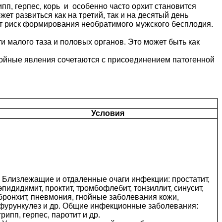
ипп, герпес, корь и особенно часто орхит становится
т развиться как на третий, так и на десятый день
ет риск формирования необратимого мужского бесплодия.
 малого таза и половых органов. Это может быть как
стойные явления сочетаются с присоединением патогенной
Условия
Близлежащие и отдаленные очаги инфекции: простатит,
эпидидимит, проктит, тромбофлебит, тонзиллит, синусит,
бронхит, пневмония, гнойные заболевания кожи,
фурункулез и др. Общие инфекционные заболевания:
грипп, герпес, паротит и др.