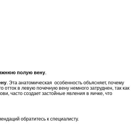
ижнюю полую вену
.
ену
. Эта анатомическая особенность объясняет, почему
 отток в левую почечную вену немного затруднен, так как
ви, часто создает застойные явления в яичке, что
ендаций обратитесь к специалисту.