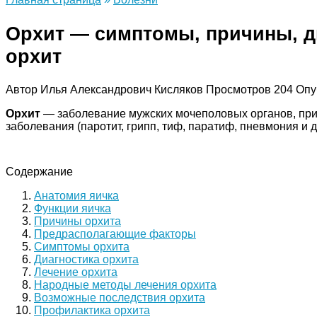
Орхит — симптомы, причины, ди
орхит
Автор
Илья Александрович Кисляков
Просмотров
204
Опу
Орхит
— заболевание мужских мочеполовых органов, при 
заболевания (паротит, грипп, тиф, паратиф, пневмония и
Содержание
Анатомия яичка
Функции яичка
Причины орхита
Предрасполагающие факторы
Симптомы орхита
Диагностика орхита
Лечение орхита
Народные методы лечения орхита
Возможные последствия орхита
Профилактика орхита