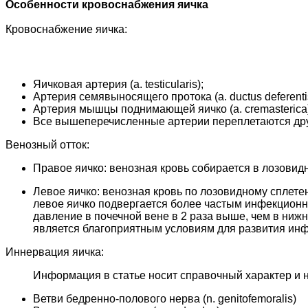
Особенности кровоснабжения яичка
Кровоснабжение яичка:
Яичковая артерия (а. testicularis);
Артерия семявыносящего протока (а. ductus deferenti
Артерия мышцы поднимающей яичко (a. cremasterica)
Все вышеперечисленные артерии переплетаются друг
Венозный отток:
Правое яичко: венозная кровь собирается в лозовид
Левое яичко: венозная кровь по лозовидному сплете
левое яичко подвергается более частым инфекционно 
давление в почечной вене в 2 раза выше, чем в нижн
является благоприятным условиям для развития инф
Иннервация яичка:
Информация в статье носит справочный характер и 
Ветви бедренно-полового нерва (n. genitofemoralis)