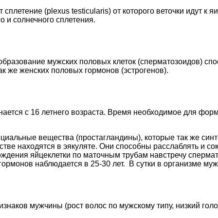
летение (plexus testicularis) от которого веточки идут к яи
о и солнечного сплетения.
бразование мужских половых клеток (сперматозоидов) спо
ак же женских половых гормонов (эстрогенов).
ается с 16 летнего возраста. Время необходимое для фор
альные вещества (простагландины), которые так же синте
стве находятся в эякуляте. Они способны расслаблять и со
ждения яйцеклетки по маточным трубам навстречу сперма
рмонов наблюдается в 25-30 лет. В сутки в организме муж
аков мужчины (рост волос по мужскому типу, низкий голос,