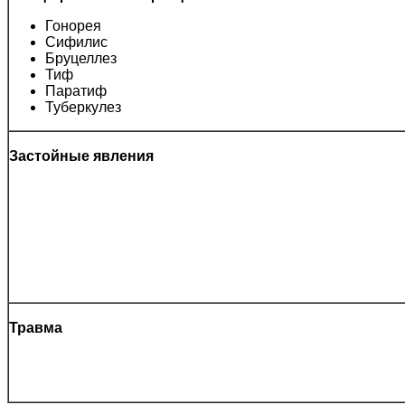
Гонорея
Сифилис
Бруцеллез
Тиф
Паратиф
Туберкулез
Застойные явления
Травма