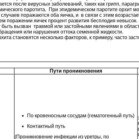
ается после вирусных заболеваний, таких как грипп, парагр
ческого паротита. При эпидемическом паротите орхит може
случаев поражаются оба яичка, и в связи с этим возраста
ем поражении яичек процент развития бесплодия невысок.
 быть вызван травмой или застойными явлениями в области
бращения или нарушения оттока семенной жидкости.
хита становятся несколько факторов, к примеру, часто за
Пути проникновения
По кровеносным сосудам (гематогенный путь)
Контактный путь
(Проникновение инфекции из уретры, по