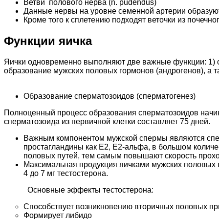
Ветви полового нерва (n. pudendus)
Данные нервы на уровне семенной артерии образуют сп
Кроме того к сплетению подходят веточки из почечног
Функции яичка
Яички одновременно выполняют две важные функции: 1) о
образование мужских половых гормонов (андрогенов), а т
Образование сперматозоидов (сперматогенез)
Полноценный процесс образования сперматозоидов начин
сперматозоида из первичной клетки составляет 75 дней.
Важным компонентом мужской спермы являются специ
простагландины как E2, E2-альфа, в большом количе
половых путей, тем самым повышают скорость прохо
Максимальная продукция яичками мужских половых го
4 до 7 мг тестостерона.
Основные эффекты тестостерона:
Способствует возникновению вторичных половых призн
Формирует либидо