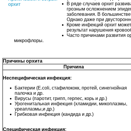
В ряде случаев орхит развив
грозным осложнением эпидеми
заболевания. В большинстве 
Однако даже при двусторонн
Кроме инфекций орхит может
результат нарушения кровоо
Часто причинами развития ор
микрофлоры.
Причины орхита
Причина
Неспецифическая инфекция:
Бактерии (Е.сoli, стафилококк, протей, синегнойная
палочка и др.
Вирусы (паротит, грипп, герпес, корь и др.)
Урогенитальная инфекция (хламидии, микоплазмы,
уреаплазмы,и др.)
Грибковая инфекция (кандида и др.)
Специфическая инфекция: