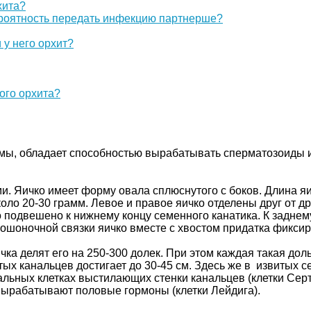
хита?
ероятность передать инфекцию партнерше?
у него орхит?
ого орхита?
емы, обладает способностью вырабатывать сперматозоиды 
 Яичко имеет форму овала сплюснутого с боков. Длина яич
около 20-30 грамм. Левое и правое яичко отделены друг от д
 подвешено к нижнему концу семенного канатика. К заднем
ошоночной связки яичко вместе с хвостом придатка фиксир
ка делят его на 250-300 долек. При этом каждая такая дольк
ых канальцев достигает до 30-45 см. Здесь же в извитых 
льных клетках выстилающих стенки канальцев (клетки Сер
 вырабатывают половые гормоны (клетки Лейдига).