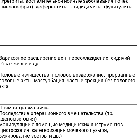
Уретриты, воспалительно-гнойные заболевания почек
(пиелонефрит), деферентиты, эпидидимиты, фуникулиты
Варикозное расширение вен, переохлаждение, сидячий
образ жизни и др.
Половые излишества, половое воздержание, прерванные
половые акты, мастурбация, частые эрекции без полового
акта
Прямая травма яичка.
Последствие операционного вмешательства (пр.
аденомэктомия).
Манипуляции с помощью медицинских инструментов
(цистоскопия, катетеризация мочевого пузыря,
бужирование уретры и др.)