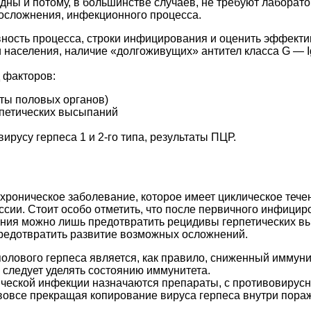
ны и потому, в большинстве случаев, не требуют лаборат
осложнения, инфекционного процесса.
вность процесса, строки инфицирования и оценить эффекти
 населения, наличие «долгоживущих» антител класса G — I
 факторов:
сты половых органов)
рпетических высыпаний
ирусу герпеса 1 и 2-го типа, результаты ПЦР.
 хроническое заболевание, которое имеет циклическое тече
сии. Стоит особо отметить, что после первичного инфици
ения можно лишь предотвратить рецидивы герпетических в
предотвратить развитие возможных осложнений.
олового герпеса является, как правило, сниженный иммуни
следует уделять состоянию иммунитета.
ической инфекции назначаются препараты, с противовиру
овсе прекращая копирование вируса герпеса внутри пораж