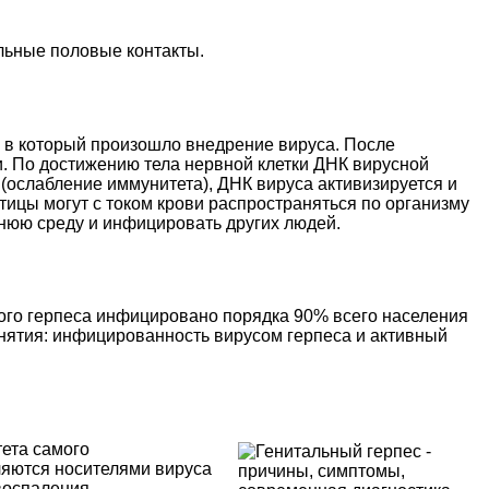
льные половые контакты.
 в который произошло внедрение вируса. После
. По достижению тела нервной клетки ДНК вирусной
 (ослабление иммунитета), ДНК вируса активизируется и
ицы могут с током крови распространяться по организму
шнюю среду и инфицировать других людей.
того герпеса инфицировано порядка 90% всего населения
онятия: инфицированность вирусом герпеса и активный
ета самого
ляются носителями вируса
воспаления.