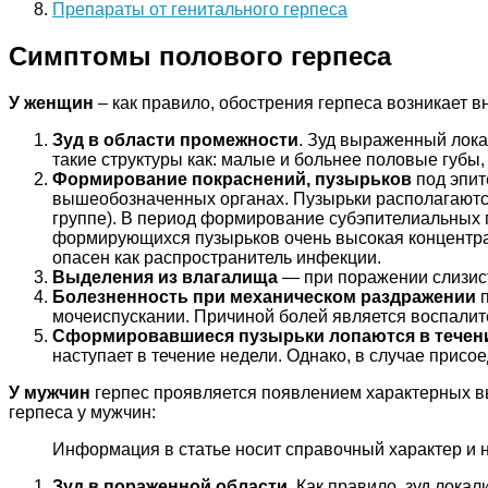
Препараты от генитального герпеса
Симптомы полового герпеса
У женщин
– как правило, обострения герпеса возникает 
Зуд в области промежности
. Зуд выраженный лока
такие структуры как: малые и больнее половые губы,
Формирование покраснений, пузырьков
под эпит
вышеобозначенных органах. Пузырьки располагаются
группе). В период формирование субэпителиальных п
формирующихся пузырьков очень высокая концентрац
опасен как распространитель инфекции.
Выделения из влагалища
— при поражении слизист
Болезненность при механическом раздражении
п
мочеиспускании. Причиной болей является воспали
Сформировавшиеся пузырьки лопаются в течен
наступает в течение недели. Однако, в случае прис
У мужчин
герпес проявляется появлением характерных в
герпеса у мужчин:
Информация в статье носит справочный характер и 
Зуд в пораженной области
. Как правило, зуд лока