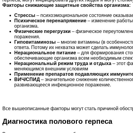
Факторы снижающие защитные свойства организма:
Стрессы
– психоэмоциональное состояние оказывае
Психическое перенапряжение
– изменение работы
организма.
Физические перегрузки
– физическое переутомлен
поражения.
Гиповитаминозы
– многие витамины (в особенност
ответа. Потому их нехватка может сделать иммунол
Нерациональное питание
– для формирования стой
обеспечивающие организма всем необходимым спект
Нерациональный режим труда и отдыха
– этот ф
меняющимся внешним условиям
Применение препаратов подавляющих иммунит
ВИЧ/СПИД
– значительное снижение количественно
развивающееся инфекционное поражение.
Все вышеописанные факторы могут стать причиной обост
Диагностика полового герпеса