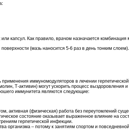
а:
или капсул. Как правило, врачом назначается комбинация 
оверхности (мазь наносится 5-6 раз в день тонким слоем).
ь применения иммуномодуляторов в лечении герпетическо
олин, Т-активин) могут ускорить процесс выздоровления и
ошего иммунитета являются следующие:
том, активная (физическая) работа без переутомлений сущ
ическое состояние оказывает выраженное влияние на сост
стрениям герпетической инфекции.
а организма – потому к занятиям спортом и повседневной 