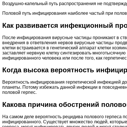
Воздушно-капельный путь распространения не подтвержд
Половой путь инфицирования наиболее частый при полово
Как развивается инфекционный про
После инфицирования вирусные частицы проникают в ство
внедрения в ответвления нервов вирусные частицы продв
клетки встраивается в генетический аппарат клетки хозя
заставляет нервную клетку синтезировать многотысячную 
инфицированного человека или после того, как герпетич
Когда высока вероятность инфици
Вероятность инфицирования герпетической инфекцией дос
планеты. Потому избежать данной инфекции в повседневн
половой герпес.
Какова причина обострений полово
На самом деле вероятность рецидива полового герпеса п
инфицированного. Существует множество людей, которые 
герпеса, могут инфицировать других людей и могут столкн