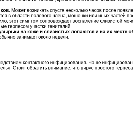
ьков
. Может возникать спустя несколько часов после появл
ся в области полового члена, мошонки или иных частей п
вило, этот симптом сопровождает воспаление слизистой моч
е герпесом участки гениталий.
зырьки на коже и слизистых лопаются и на их месте о
обычно занимает около недели.
ледствием контактного инфицирования. Чаще инфицировани
елья. Стоит обратить внимание, что вирус простого герпес