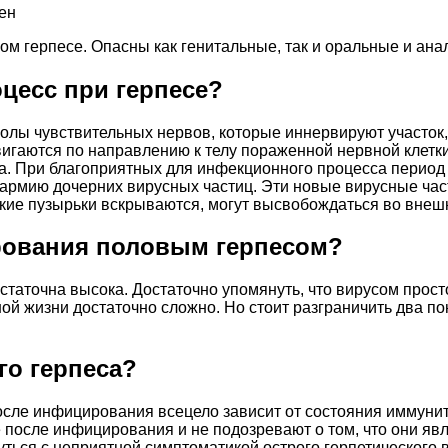
ен
м герпесе. Опасны как генитальные, так и оральные и ана
цесс при герпесе?
лы чувствительных нервов, которые иннервируют участок,
игаются по направлению к телу пораженной нервной клетки
ина. При благоприятных для инфекционного процесса период
армию дочерних вирусных частиц. Эти новые вирусные част
еские пузырьки вскрываются, могут высвобождаться во вне
рования половым герпесом?
таточна высока. Достаточно упомянуть, что вирусом прос
ой жизни достаточно сложно. Но стоит разграничить два п
го герпеса?
осле инфицирования всецело зависит от состояния иммунит
после инфицирования и не подозревают о том, что они яв
уться с неприятной симптоматикой острого герпетического 