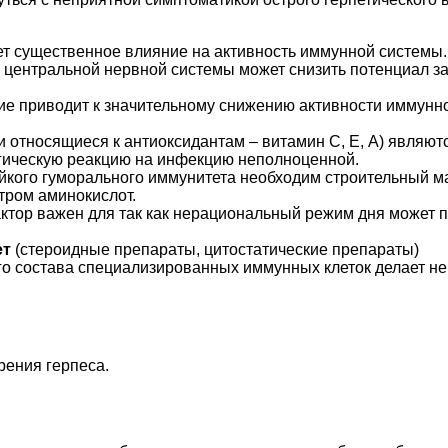
т существенное влияние на активность иммунной системы.
 центральной нервной системы может снизить потенциал з
ие приводит к значительному снижению активности иммунн
и относящиеся к антиоксидантам – витамин С, Е, А) являю
огическую реакцию на инфекцию неполноценной.
кого гуморального иммунитета необходим строительный ма
ром аминокислот.
актор важен для так как нерациональный режим дня может 
ет
(стероидные препараты, цитостатические препараты)
го состава специализированных иммунных клеток делает 
рения герпеса.