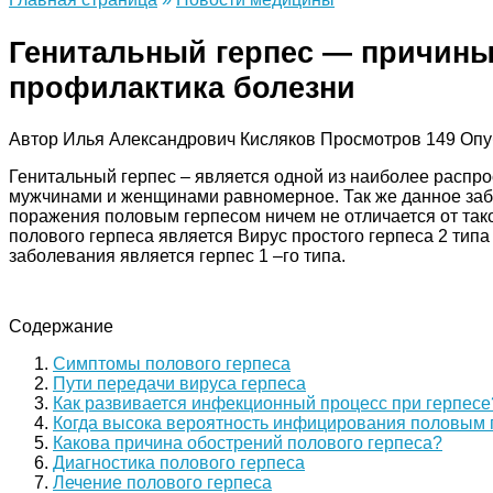
Генитальный герпес — причины
профилактика болезни
Автор
Илья Александрович Кисляков
Просмотров
149
Опу
Генитальный герпес – является одной из наиболее расп
мужчинами и женщинами равномерное. Так же данное забо
поражения половым герпесом ничем не отличается от тако
полового герпеса является Вирус простого герпеса 2 типа
заболевания является герпес 1 –го типа.
Содержание
Симптомы полового герпеса
Пути передачи вируса герпеса
Как развивается инфекционный процесс при герпесе
Когда высока вероятность инфицирования половым 
Какова причина обострений полового герпеса?
Диагностика полового герпеса
Лечение полового герпеса