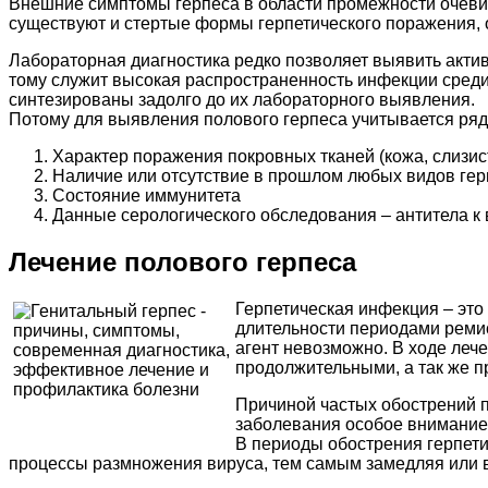
Внешние симптомы герпеса в области промежности очевид
существуют и стертые формы герпетического поражения, 
Лабораторная диагностика редко позволяет выявить акти
тому служит высокая распространенность инфекции среди
синтезированы задолго до их лабораторного выявления.
Потому для выявления полового герпеса учитывается ряд
Характер поражения покровных тканей (кожа, слизи
Наличие или отсутствие в прошлом любых видов ге
Состояние иммунитета
Данные серологического обследования – антитела к в
Лечение полового герпеса
Герпетическая инфекция – это
длительности периодами ремис
агент невозможно. В ходе леч
продолжительными, а так же 
Причиной частых обострений п
заболевания особое внимание 
В периоды обострения герпет
процессы размножения вируса, тем самым замедляя или в