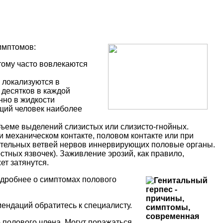
имптомов:
тому часто вовлекаются
 локализуются в
 десятков в каждой
нно в жидкости
ющий человек наиболее
ъеме выделений слизистых или слизисто-гнойных.
 механическом контакте, половом контакте или при
ительных ветвей нервов иннервирующих половые органы.
стных язвочек). Заживление эрозий, как правило,
ет затянутся.
дробнее о симптомах полового
ендаций обратитесь к специалисту.
о полового члена. Могут поражаться