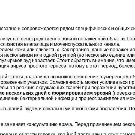
внезапно и сопровождается рядом специфических и общих с
лизуется непосредственно вблизи пораженной области. По
 слизистая влагалища и мочеиспускательного канала.
елием кожи или слизистых. Как правило, данные поражения
 несколькими или одной группой (но несколько единиц или
узырьков зуд нарастает. Стоит обратить внимание, что име
ия вируса простого герпеса, потому в этот период, боле
ой стенки влагалища возможно появление в умеренном об
ораженных участков. Болезненность может усиливаться при
тельная реакция окружающих тканей при поражении чувств
ие нескольких дней с формированием эрозий
(поверхно
оединении бактериальной инфекции процесс заживления мож
ысыпаний, зудом и локальными признаками воспаления. По
не заменяет консультацию врача. Перед применением реком
лизован в области головки, крайней плоти или на коже самог