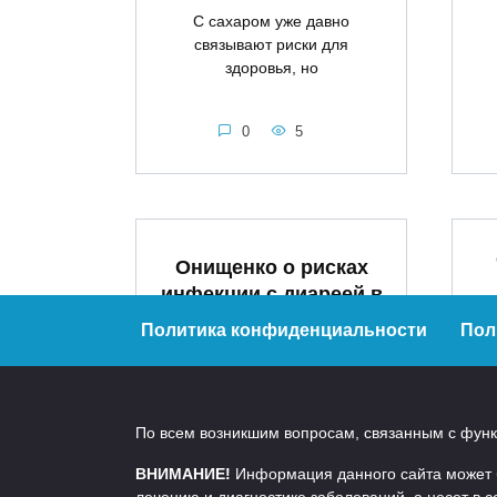
С сахаром уже давно
связывают риски для
здоровья, но
0
5
Онищенко о рисках
инфекции с диареей в
России
Политика конфиденциальности
Пол
р
«Поводов для беспокойства у
Ис
нас нет.
По всем возникшим вопросам, связанным с функц
ВНИМАНИЕ!
Информация данного сайта может бы
0
14