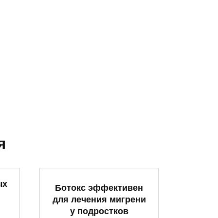
я
ых
Ботокс эффективен
для лечения мигрени
у подростков