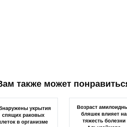
Вам также может понравитьс
Возраст амилоидн
бнаружены укрытия
бляшек влияет на
спящих раковых
тяжесть болезни
клеток в организме