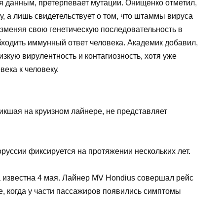
я данным, претерпевает мутации. Онищенко отметил,
фу, а лишь свидетельствует о том, что штаммы вируса
изменяя свою генетическую последовательность в
бходить иммунный ответ человека. Академик добавил,
зкую вирулентность и контагиозность, хотя уже
ека к человеку.
икшая на круизном лайнере, не представляет
оруссии фиксируется на протяжении нескольких лет.
известна 4 мая. Лайнер MV Hondius совершал рейс
е, когда у части пассажиров появились симптомы