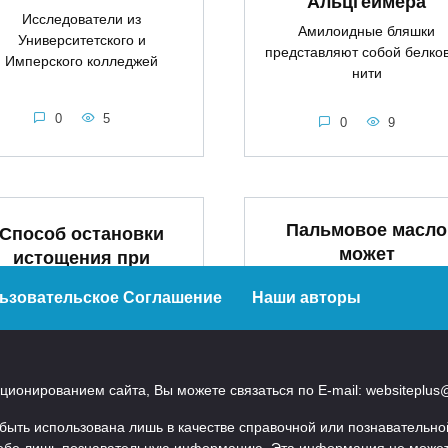
Альцгеймера
Исследователи из
Амилоидные бляшки
Университетского и
представляют собой белко
Имперского колледжей
нити
0
5
0
9
Пальмовое масло
Способ остановки
может
истощения при
способствовать
тяжелой онкологии
ьзовательское Соглашение
Наши авторы
лечению зубов и
азработан учеными
регенерации косте
следователи из Корейского
Специалисты выяснили, ч
института передовых
компоненты пальмового
технологий
ионированием сайта, Вы можете связаться по E-mail: websiteplus
масла
ть использована лишь в качестве справочной или познавательной.
0
12
0
17