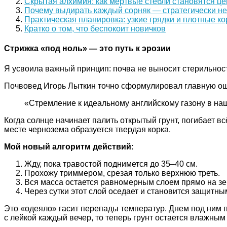
Скрытая алхимия: как мертвые стебли становятся ц
Почему выдирать каждый сорняк — стратегически н
Практическая планировка: узкие грядки и плотные к
Кратко о том, что беспокоит новичков
Стрижка «под ноль» — это путь к эрозии
Я усвоила важный принцип: почва не выносит стерильности
Почвовед Игорь Лыткин точно сформулировал главную ош
«Стремление к идеальному английскому газону в на
Когда солнце начинает палить открытый грунт, погибает в
месте чернозема образуется твердая корка.
Мой новый алгоритм действий:
Жду, пока травостой поднимется до 35–40 см.
Прохожу триммером, срезая только верхнюю треть.
Вся масса остается равномерным слоем прямо на зе
Через сутки этот слой оседает и становится защитны
Это «одеяло» гасит перепады температур. Днем под ним п
с лейкой каждый вечер, то теперь грунт остается влажным 