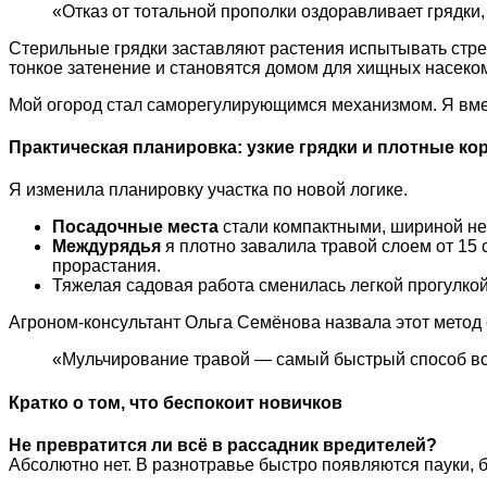
«Отказ от тотальной прополки оздоравливает грядки,
Стерильные грядки заставляют растения испытывать стре
тонкое затенение и становятся домом для хищных насеко
Мой огород стал саморегулирующимся механизмом. Я вмеш
Практическая планировка: узкие грядки и плотные к
Я изменила планировку участка по новой логике.
Посадочные места
стали компактными, шириной не 
Междурядья
я плотно завалила травой слоем от 15 с
прорастания.
Тяжелая садовая работа сменилась легкой прогулкой
Агроном-консультант Ольга Семёнова назвала этот мето
«Мульчирование травой — самый быстрый способ во
Кратко о том, что беспокоит новичков
Не превратится ли всё в рассадник вредителей?
Абсолютно нет. В разнотравье быстро появляются пауки,