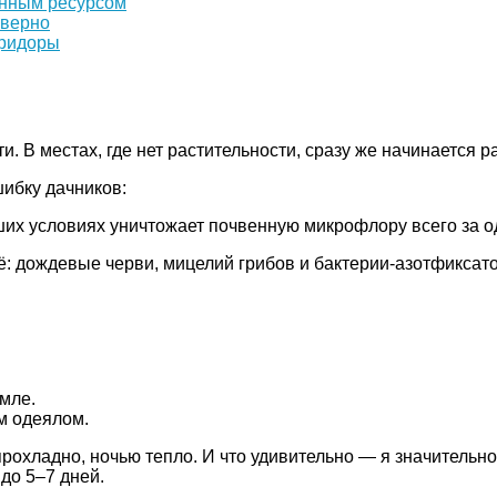
енным ресурсом
еверно
оридоры
. В местах, где нет растительности, сразу же начинается 
ибку дачников:
ших условиях уничтожает почвенную микрофлору всего за о
сё: дождевые черви, мицелий грибов и бактерии-азотфиксато
мле.
м одеялом.
рохладно, ночью тепло. И что удивительно — я значительно
до 5–7 дней.