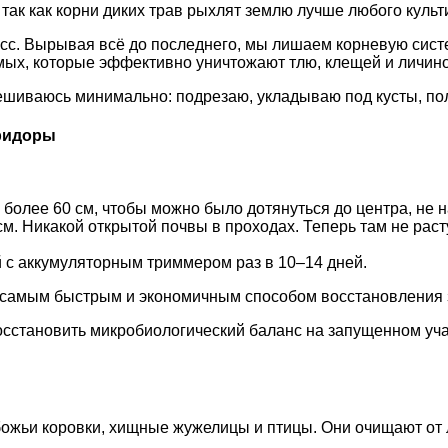
 так как корни диких трав рыхлят землю лучше любого культ
сс. Вырывая всё до последнего, мы лишаем корневую сист
мых, которые эффективно уничтожают тлю, клещей и личино
иваюсь минимально: подрезаю, укладываю под кусты, поли
оридоры
более 60 см, чтобы можно было дотянуться до центра, не н
м. Никакой открытой почвы в проходах. Теперь там не расту
 с аккумуляторным триммером раз в 10–14 дней.
д самым быстрым и экономичным способом восстановления 
сстановить микробиологический баланс на запущенном уча
 божьи коровки, хищные жужелицы и птицы. Они очищают от