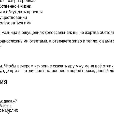
 я всё разгребла»
бственной жизни
ы и обсуждать проекты
существовании
ользоваться ими
Разница в ощущениях колоссальная: вы не жертва обстояте
 односложными ответами, а отвечаете живо и тепло, с вам
.
 Чтобы вечером искренне сказать другу «у меня всё отличн
у, где приз — отличное настроение и порой неожиданный до
ция
ак дела»?
ближе.
сё бурлит.