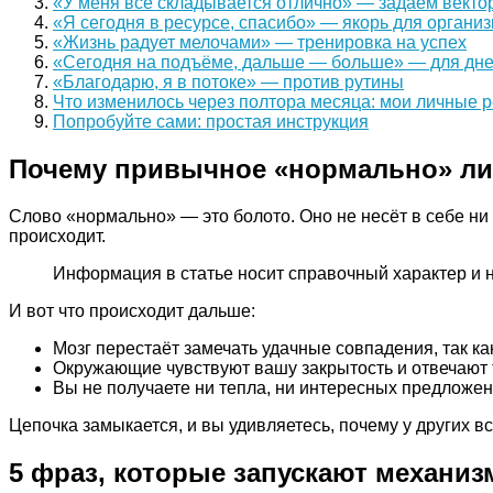
«У меня всё складывается отлично» — задаём векто
«Я сегодня в ресурсе, спасибо» — якорь для органи
«Жизнь радует мелочами» — тренировка на успех
«Сегодня на подъёме, дальше — больше» — для дне
«Благодарю, я в потоке» — против рутины
Что изменилось через полтора месяца: мои личные 
Попробуйте сами: простая инструкция
Почему привычное «нормально» ли
Слово «нормально» — это болото. Оно не несёт в себе ни 
происходит.
Информация в статье носит справочный характер и 
И вот что происходит дальше:
Мозг перестаёт замечать удачные совпадения, так ка
Окружающие чувствуют вашу закрытость и отвечают 
Вы не получаете ни тепла, ни интересных предложен
Цепочка замыкается, и вы удивляетесь, почему у других в
5 фраз, которые запускают механиз