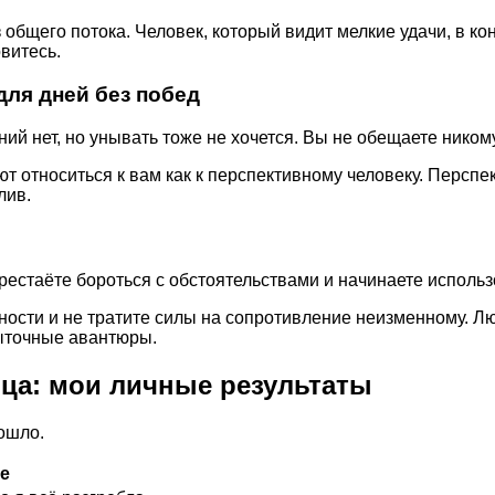
бщего потока. Человек, который видит мелкие удачи, в кон
витесь.
ля дней без побед
ий нет, но унывать тоже не хочется. Вы не обещаете ником
т относиться к вам как к перспективному человеку. Персп
лив.
естаёте бороться с обстоятельствами и начинаете использ
ности и не тратите силы на сопротивление неизменному. Л
ыточные авантюры.
яца: мои личные результаты
зошло.
е