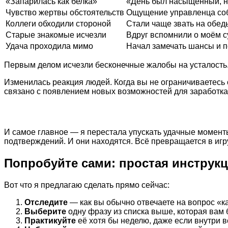
«Запарилась как белка»
«День был насыщенный, но
Чувство жертвы обстоятельств
Ощущение управленца со
Коллеги обходили стороной
Стали чаще звать на обед
Старые знакомые исчезли
Вдруг вспомнили о моём 
Удача проходила мимо
Начал замечать шансы и п
Первым делом исчезли бесконечные жалобы на усталость. 
Изменилась реакция людей. Когда вы не ограничиваетесь
связано с появлением новых возможностей для заработка
И самое главное — я перестала упускать удачные моменты.
подтверждений. И они находятся. Всё превращается в игр
Попробуйте сами: простая инструк
Вот что я предлагаю сделать прямо сейчас:
Отследите
— как вы обычно отвечаете на вопрос «к
Выберите
одну фразу из списка выше, которая вам 
Практикуйте
её хотя бы неделю, даже если внутри в