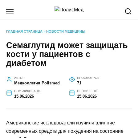
Перейти
к
содержанию
ГЛАВНАЯ СТРАНИЦА
»
НОВОСТИ МЕДИЦИНЫ
Семаглутид может защищать
кости у пациентов с
диабетом
АВТОР
ПРОСМОТРОВ
Медколлегия Polismed
71
ОПУБЛИКОВАНО
ОБНОВЛЕНО
15.06.2026
15.06.2026
Американские исследователи изучили влияние
современных средств для похудения на состояние