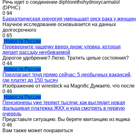
Речь идет о соединении diphlorethohydroxycarmalol
(DPHC)
0
94
Бариатрическая хирургия уменьшает риск рака у женщин
Научное исследование основывается на данных
долгосрочного
0
65
Новости России
Переверните чашечку вверх дном: уловка, которая
делает рассаду неубиваемой
Дорогое удобрение? Легко. Тратить целые состояния?
0
44
Новости России
Предлагают труд прямо сейчас: 5 необычных вакансий,
где платят до 150 тысяч
Изображение от wirestock на Magnific Думаете, что после
0
46
Новости России
Пенсионеры уже теряют тысячи: как выглядит новая
фальшивая платежка ЖКХ и куда смотреть в первую
очередь
Представьте ситуацию. Вы берете квитанцию из ящика
0
46
Вам также может понравиться