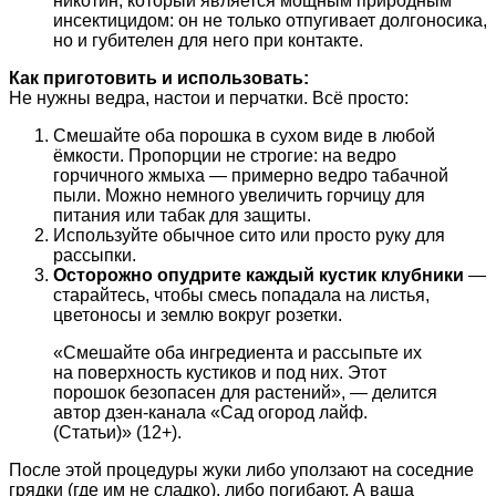
никотин, который является мощным природным
инсектицидом: он не только отпугивает долгоносика,
но и губителен для него при контакте.
Как приготовить и использовать:
Не нужны ведра, настои и перчатки. Всё просто:
Смешайте оба порошка в сухом виде в любой
ёмкости. Пропорции не строгие: на ведро
горчичного жмыха — примерно ведро табачной
пыли. Можно немного увеличить горчицу для
питания или табак для защиты.
Используйте обычное сито или просто руку для
рассыпки.
Осторожно опудрите каждый кустик клубники
—
старайтесь, чтобы смесь попадала на листья,
цветоносы и землю вокруг розетки.
«Смешайте оба ингредиента и рассыпьте их
на поверхность кустиков и под них. Этот
порошок безопасен для растений», — делится
автор дзен-канала «Сад огород лайф.
(Статьи)» (12+).
После этой процедуры жуки либо уползают на соседние
грядки (где им не сладко), либо погибают. А ваша