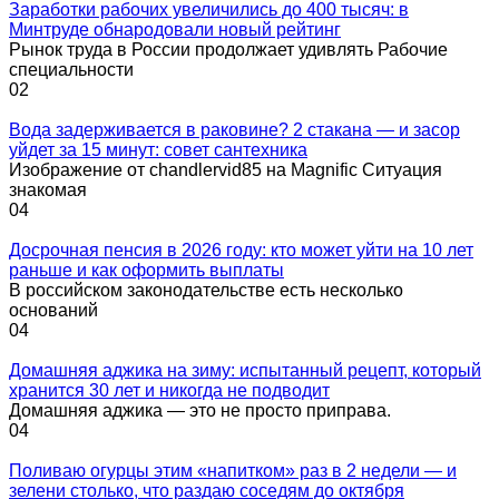
Заработки рабочих увеличились до 400 тысяч: в
Минтруде обнародовали новый рейтинг
Рынок труда в России продолжает удивлять Рабочие
специальности
0
2
Вода задерживается в раковине? 2 стакана — и засор
уйдет за 15 минут: совет сантехника
Изображение от chandlervid85 на Magnific Ситуация
знакомая
0
4
Досрочная пенсия в 2026 году: кто может уйти на 10 лет
раньше и как оформить выплаты
В российском законодательстве есть несколько
оснований
0
4
Домашняя аджика на зиму: испытанный рецепт, который
хранится 30 лет и никогда не подводит
Домашняя аджика — это не просто приправа.
0
4
Поливаю огурцы этим «напитком» раз в 2 недели — и
зелени столько, что раздаю соседям до октября