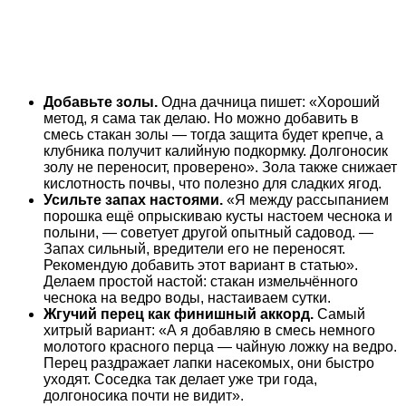
Добавьте золы.
Одна дачница пишет: «Хороший
метод, я сама так делаю. Но можно добавить в
смесь стакан золы — тогда защита будет крепче, а
клубника получит калийную подкормку. Долгоносик
золу не переносит, проверено». Зола также снижает
кислотность почвы, что полезно для сладких ягод.
Усильте запах настоями.
«Я между рассыпанием
порошка ещё опрыскиваю кусты настоем чеснока и
полыни, — советует другой опытный садовод. —
Запах сильный, вредители его не переносят.
Рекомендую добавить этот вариант в статью».
Делаем простой настой: стакан измельчённого
чеснока на ведро воды, настаиваем сутки.
Жгучий перец как финишный аккорд.
Самый
хитрый вариант: «А я добавляю в смесь немного
молотого красного перца — чайную ложку на ведро.
Перец раздражает лапки насекомых, они быстро
уходят. Соседка так делает уже три года,
долгоносика почти не видит».