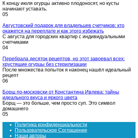
К концу июля огурцы активно плодоносят, но кусты
начинают уставать.
0
5
Августовский подарок для владельцев счетчиков: кто
окажется на переплате и как этого избежать
С августа для городских квартир с индивидуальными
счетчиками
0
4
Перебрала десяток рецептов, но этот завоевал всех:
хрустящие огурцы без стерилизации
После множества попыток я наконец нашёл идеальный
рецепт
0
6
Борщ по-московски от Константина Ивлева: тайны
идеального вкуса и яркого цвета
Борщ — это больше, чем просто суп. Это символ
домашнего
0
5
Политика конфиденциальности
Пользовательское Соглашение
Наши авторы