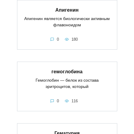
Апигенин
Апигенин является биологически активным
флавоноидом
0
180
гемоглобина
Гемоглобин — белок из состава
эритроцитов, который
0
116
Гематурия