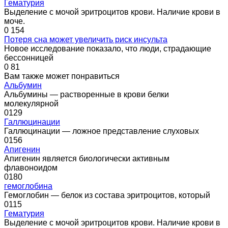
Гематурия
Выделение с мочой эритроцитов крови. Наличие крови в
моче.
0
154
Потеря сна может увеличить риск инсульта
Новое исследование показало, что люди, страдающие
бессонницей
0
81
Вам также может понравиться
Альбумин
Альбумины — растворенные в крови белки
молекулярной
0
129
Галлюцинации
Галлюцинации — ложное представление слуховых
0
156
Апигенин
Апигенин является биологически активным
флавоноидом
0
180
гемоглобина
Гемоглобин — белок из состава эритроцитов, который
0
115
Гематурия
Выделение с мочой эритроцитов крови. Наличие крови в