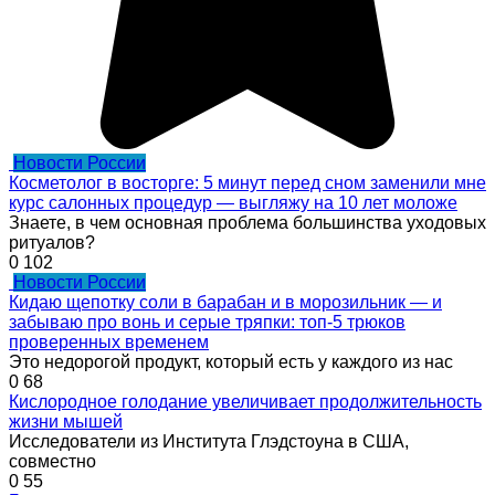
Новости России
Косметолог в восторге: 5 минут перед сном заменили мне
курс салонных процедур — выгляжу на 10 лет моложе
Знаете, в чем основная проблема большинства уходовых
ритуалов?
0
102
Новости России
Кидаю щепотку соли в барабан и в морозильник — и
забываю про вонь и серые тряпки: топ-5 трюков
проверенных временем
Это недорогой продукт, который есть у каждого из нас
0
68
Кислородное голодание увеличивает продолжительность
жизни мышей
Исследователи из Института Глэдстоуна в США,
совместно
0
55