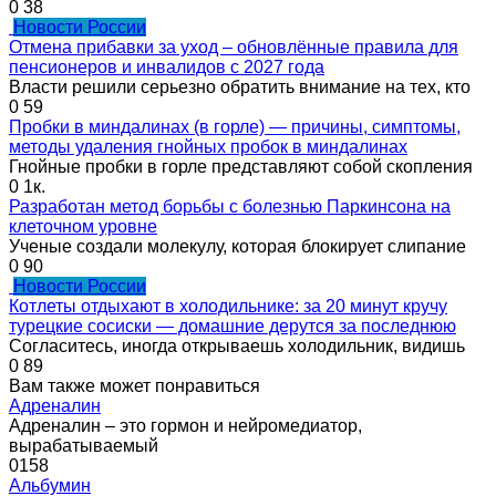
0
38
Новости России
Отмена прибавки за уход – обновлённые правила для
пенсионеров и инвалидов с 2027 года
Власти решили серьезно обратить внимание на тех, кто
0
59
Пробки в миндалинах (в горле) — причины, симптомы,
методы удаления гнойных пробок в миндалинах
Гнойные пробки в горле представляют собой скопления
0
1к.
Разработан метод борьбы с болезнью Паркинсона на
клеточном уровне
Ученые создали молекулу, которая блокирует слипание
0
90
Новости России
Котлеты отдыхают в холодильнике: за 20 минут кручу
турецкие сосиски — домашние дерутся за последнюю
Согласитесь, иногда открываешь холодильник, видишь
0
89
Вам также может понравиться
Адреналин
Адреналин – это гормон и нейромедиатор,
вырабатываемый
0
158
Альбумин