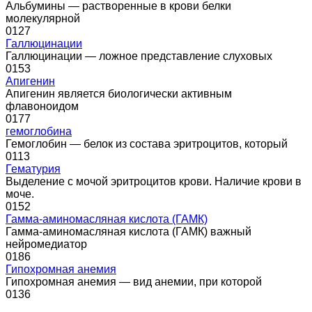
Альбумины — растворенные в крови белки
молекулярной
0
127
Галлюцинации
Галлюцинации — ложное представление слуховых
0
153
Апигенин
Апигенин является биологически активным
флавоноидом
0
177
гемоглобина
Гемоглобин — белок из состава эритроцитов, который
0
113
Гематурия
Выделение с мочой эритроцитов крови. Наличие крови в
моче.
0
152
Гамма-аминомасляная кислота (ГАМК)
Гамма-аминомасляная кислота (ГАМК) важный
нейромедиатор
0
186
Гипохромная анемия
Гипохромная анемия — вид анемии, при которой
0
136