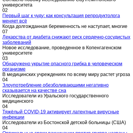
университета
0
2
Первый шаг к чуду: как консультация репродуктолога
меняет всё
Когда долгожданная беременность не наступает, многие
0
7
Лекарства от диабета снижают риск сердечно-сосудистых
заболеваний
Новое исследование, проведенное в Копенгагенском
университете
0
3
Обнаружено укрытие опасного грибка в человеческом
организме
В медицинских учреждениях по всему миру растет угроза
0
4
Злоупотребление обезболивающими негативно
сказывается на качестве сна
Исследователи из Уральского государственного
медицинского
0
4
Тяжёлый COVID-19 активирует латентные вирусные
инфекции
Исследователи из Бостонской детской больницы (США)
0
4