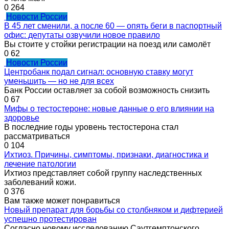
0
264
Новости России
В 45 лет сменили, а после 60 — опять беги в паспортный
офис: депутаты озвучили новое правило
Вы стоите у стойки регистрации на поезд или самолёт
0
62
Новости России
Центробанк подал сигнал: основную ставку могут
уменьшить — но не для всех
Банк России оставляет за собой возможность снизить
0
67
Мифы о тестостероне: новые данные о его влиянии на
здоровье
В последние годы уровень тестостерона стал
рассматриваться
0
104
Ихтиоз. Причины, симптомы, признаки, диагностика и
лечение патологии
Ихтиоз представляет собой группу наследственных
заболеваний кожи.
0
376
Вам также может понравиться
Новый препарат для борьбы со столбняком и дифтерией
успешно протестирован
Согласно новому исследованию Саутгемптонского