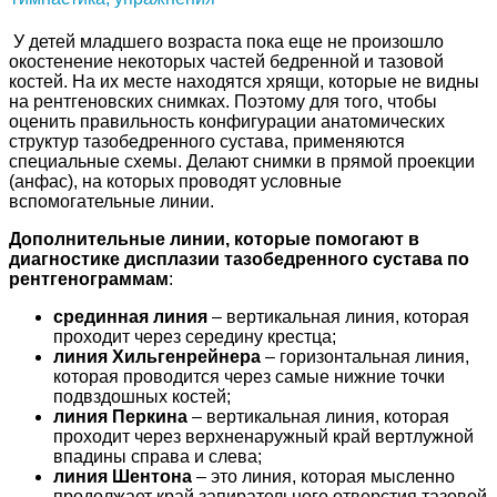
У детей младшего возраста пока еще не произошло
окостенение некоторых частей бедренной и тазовой
костей. На их месте находятся хрящи, которые не видны
на рентгеновских снимках. Поэтому для того, чтобы
оценить правильность конфигурации анатомических
структур тазобедренного сустава, применяются
специальные схемы. Делают снимки в прямой проекции
(анфас), на которых проводят условные
вспомогательные линии.
Дополнительные линии, которые помогают в
диагностике дисплазии тазобедренного сустава по
рентгенограммам
:
срединная линия
– вертикальная линия, которая
проходит через середину крестца;
линия Хильгенрейнера
– горизонтальная линия,
которая проводится через самые нижние точки
подвздошных костей;
линия Перкина
– вертикальная линия, которая
проходит через верхненаружный край вертлужной
впадины справа и слева;
линия Шентона
– это линия, которая мысленно
продолжает край запирательного отверстия тазовой