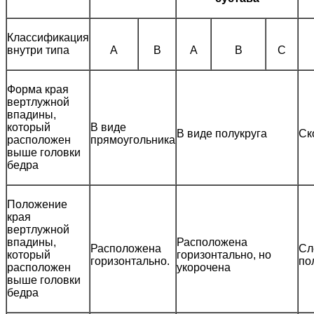
Классификация
внутри типа
A
B
A
B
C
Форма края
вертлужной
впадины,
который
В виде
В виде полукруга
Ск
расположен
прямоугольника
выше головки
бедра
Положение
края
вертлужной
впадины,
Расположена
Расположена
Сл
который
горизонтально, но
горизонтально.
по
расположен
укорочена
выше головки
бедра