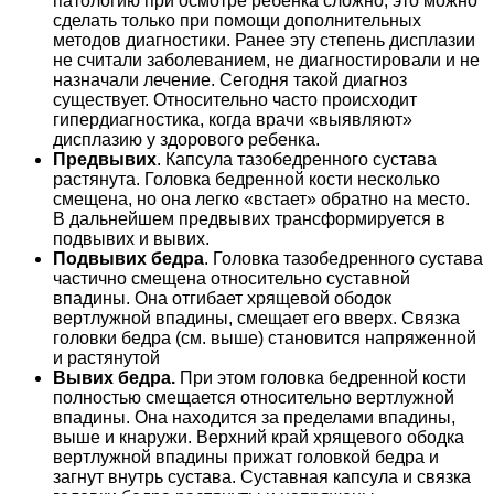
патологию при осмотре ребенка сложно, это можно
сделать только при помощи дополнительных
методов диагностики. Ранее эту степень дисплазии
не считали заболеванием, не диагностировали и не
назначали лечение. Сегодня такой диагноз
существует. Относительно часто происходит
гипердиагностика, когда врачи «выявляют»
дисплазию у здорового ребенка.
Предвывих
. Капсула тазобедренного сустава
растянута. Головка бедренной кости несколько
смещена, но она легко «встает» обратно на место.
В дальнейшем предвывих трансформируется в
подвывих и вывих.
Подвывих бедра
. Головка тазобедренного сустава
частично смещена относительно суставной
впадины. Она отгибает хрящевой ободок
вертлужной впадины, смещает его вверх. Связка
головки бедра (см. выше) становится напряженной
и растянутой
Вывих бедра.
При этом головка бедренной кости
полностью смещается относительно вертлужной
впадины. Она находится за пределами впадины,
выше и кнаружи. Верхний край хрящевого ободка
вертлужной впадины прижат головкой бедра и
загнут внутрь сустава. Суставная капсула и связка