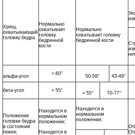
Ук
из
Нормально
Хрящ,
охватывает
Нормально
охватывающий
головку
охватывает головку
головку бедра
бедренной
бедренной кости
Ст
кости
из
нет
> 60°
альфа-угол
50-59°
43-49°
бета-угол
< 55°
> 55°
70-77°
Находится в
Находится в
нормальном
Положение
нормальном
положении;
головки бедра:
положении;
в состоянии
От
покоя;
Находится в
От