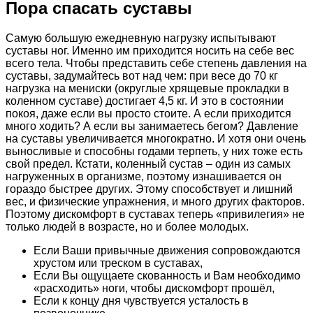
Пора спасать суставы
Самую большую ежедневную нагрузку испытывают
суставы ног. Именно им приходится носить на себе вес
всего тела. Чтобы представить себе степень давления на
суставы, задумайтесь вот над чем: при весе до 70 кг
нагрузка на мениски (округлые хрящевые прокладки в
коленном суставе) достигает 4,5 кг. И это в состоянии
покоя, даже если вы просто стоите. А если приходится
много ходить? А если вы занимаетесь бегом? Давление
на суставы увеличивается многократно. И хотя они очень
выносливые и способны годами терпеть, у них тоже есть
свой предел. Кстати, коленный сустав – один из самых
нагруженных в организме, поэтому изнашивается он
гораздо быстрее других. Этому способствует и лишний
вес, и физические упражнения, и много других факторов.
Поэтому дискомфорт в суставах теперь «привилегия» не
только людей в возрасте, но и более молодых.
Если Ваши привычные движения сопровождаются
хрустом или треском в суставах,
Если Вы ощущаете скованность и Вам необходимо
«расходить» ноги, чтобы дискомфорт прошёл,
Если к концу дня чувствуется усталость в