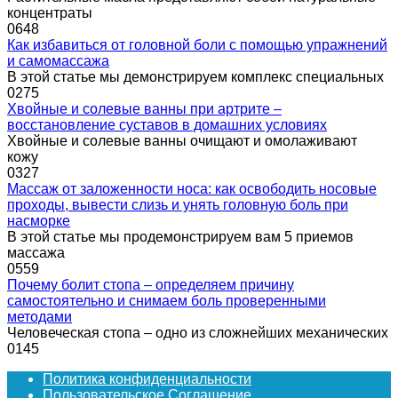
концентраты
0
648
Как избавиться от головной боли с помощью упражнений
и самомассажа
В этой статье мы демонстрируем комплекс специальных
0
275
Хвойные и солевые ванны при артрите –
восстановление суставов в домашних условиях
Хвойные и солевые ванны очищают и омолаживают
кожу
0
327
Массаж от заложенности носа: как освободить носовые
проходы, вывести слизь и унять головную боль при
насморке
В этой статье мы продемонстрируем вам 5 приемов
массажа
0
559
Почему болит стопа – определяем причину
самостоятельно и снимаем боль проверенными
методами
Человеческая стопа – одно из сложнейших механических
0
145
Политика конфиденциальности
Пользовательское Соглашение