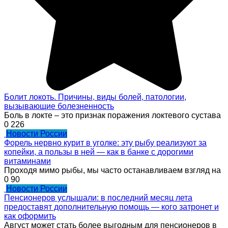
Болит локоть. Причины, виды болей, патологии,
вызывающие болезненность
Боль в локте – это признак поражения локтевого сустава
0
226
Новости России
Форель нервно курит в уголке: эту рыбу реализуют за
копейки, а пользы в ней — как в банке с дорогими
витаминами
Проходя мимо рыбы, мы часто останавливаем взгляд на
0
90
Новости России
Пенсионеров услышали: в последний месяц лета
предоставят дополнительную помощь — кого затронет и
как оформить
Август может стать более выгодным для пенсионеров в