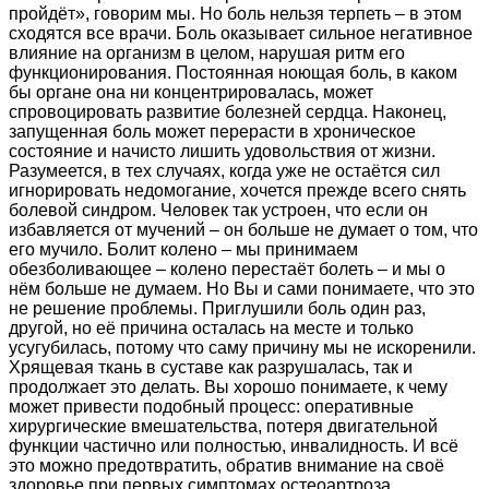
пройдёт», говорим мы. Но боль нельзя терпеть – в этом
сходятся все врачи. Боль оказывает сильное негативное
влияние на организм в целом, нарушая ритм его
функционирования. Постоянная ноющая боль, в каком
бы органе она ни концентрировалась, может
спровоцировать развитие болезней сердца. Наконец,
запущенная боль может перерасти в хроническое
состояние и начисто лишить удовольствия от жизни.
Разумеется, в тех случаях, когда уже не остаётся сил
игнорировать недомогание, хочется прежде всего снять
болевой синдром. Человек так устроен, что если он
избавляется от мучений – он больше не думает о том, что
его мучило. Болит колено – мы принимаем
обезболивающее – колено перестаёт болеть – и мы о
нём больше не думаем. Но Вы и сами понимаете, что это
не решение проблемы. Приглушили боль один раз,
другой, но её причина осталась на месте и только
усугубилась, потому что саму причину мы не искоренили.
Хрящевая ткань в суставе как разрушалась, так и
продолжает это делать. Вы хорошо понимаете, к чему
может привести подобный процесс: оперативные
хирургические вмешательства, потеря двигательной
функции частично или полностью, инвалидность. И всё
это можно предотвратить, обратив внимание на своё
здоровье при первых симптомах остеоартроза.