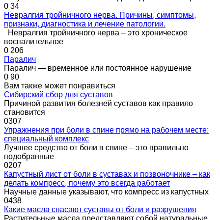
0
34
Невралгия тройничного нерва. Причины, симптомы,
признаки, диагностика и лечение патологии.
Невралгия тройничного нерва – это хроническое
воспалительное
0
206
Паралич
Паралич — временное или постоянное нарушение
0
90
Вам также может понравиться
Сибирский сбор для суставов
Причиной развития болезней суставов как правило
становится
0
307
Упражнения при боли в спине прямо на рабочем месте:
специальный комплекс
Лучшее средство от боли в спине – это правильно
подобранные
0
207
Капустный лист от боли в суставах и позвоночнике – как
делать компресс, почему это всегда работает
Научные данные указывают, что компресс из капустных
0
438
Какие масла спасают суставы от боли и разрушения
Растительные масла представляют собой натуральные