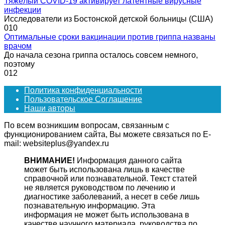
Тяжёлый COVID-19 активирует латентные вирусные
инфекции
Исследователи из Бостонской детской больницы (США)
0
10
Оптимальные сроки вакцинации против гриппа названы
врачом
До начала сезона гриппа осталось совсем немного,
поэтому
0
12
Политика конфиденциальности
Пользовательское Соглашение
Наши авторы
По всем возникшим вопросам, связанным с
функционированием сайта, Вы можете связаться по E-
mail: websiteplus@yandex.ru
ВНИМАНИЕ!
Информация данного сайта
может быть использована лишь в качестве
справочной или познавательной. Текст статей
не является руководством по лечению и
диагностике заболеваний, а несет в себе лишь
познавательную информацию. Эта
информация не может быть использована в
качестве научного материала, руководства по