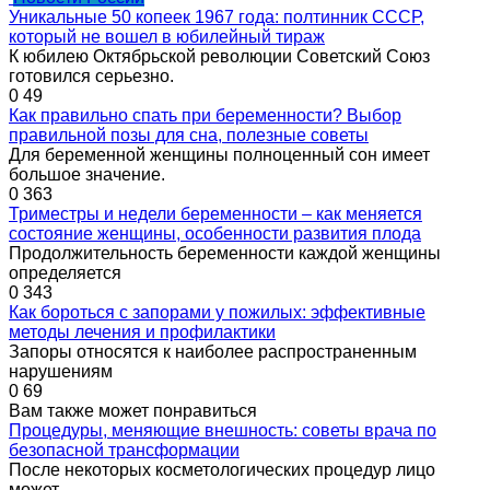
Уникальные 50 копеек 1967 года: полтинник СССР,
который не вошел в юбилейный тираж
К юбилею Октябрьской революции Советский Союз
готовился серьезно.
0
49
Как правильно спать при беременности? Выбор
правильной позы для сна, полезные советы
Для беременной женщины полноценный сон имеет
большое значение.
0
363
Триместры и недели беременности – как меняется
состояние женщины, особенности развития плода
Продолжительность беременности каждой женщины
определяется
0
343
Как бороться с запорами у пожилых: эффективные
методы лечения и профилактики
Запоры относятся к наиболее распространенным
нарушениям
0
69
Вам также может понравиться
Процедуры, меняющие внешность: советы врача по
безопасной трансформации
После некоторых косметологических процедур лицо
может