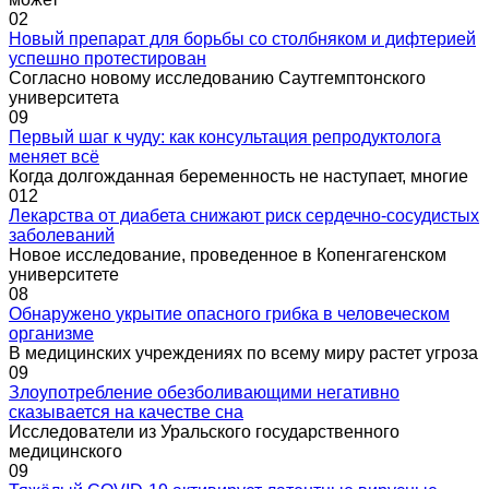
0
2
Новый препарат для борьбы со столбняком и дифтерией
успешно протестирован
Согласно новому исследованию Саутгемптонского
университета
0
9
Первый шаг к чуду: как консультация репродуктолога
меняет всё
Когда долгожданная беременность не наступает, многие
0
12
Лекарства от диабета снижают риск сердечно-сосудистых
заболеваний
Новое исследование, проведенное в Копенгагенском
университете
0
8
Обнаружено укрытие опасного грибка в человеческом
организме
В медицинских учреждениях по всему миру растет угроза
0
9
Злоупотребление обезболивающими негативно
сказывается на качестве сна
Исследователи из Уральского государственного
медицинского
0
9