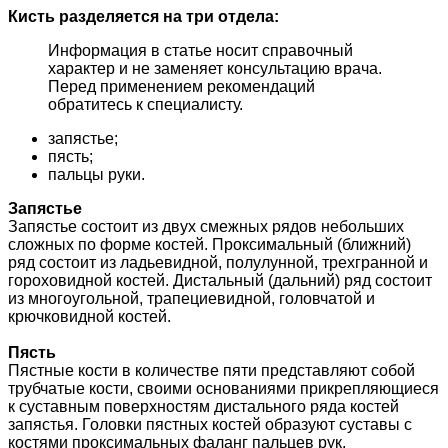
Кисть разделяется на три отдела:
Информация в статье носит справочный
характер и не заменяет консультацию врача.
Перед применением рекомендаций
обратитесь к специалисту.
запястье;
пясть;
пальцы руки.
Запястье
Запястье состоит из двух смежных рядов небольших
сложных по форме костей. Проксимальный (ближний)
ряд состоит из ладьевидной, полулунной, трехгранной и
гороховидной костей. Дистальный (дальний) ряд состоит
из многоугольной, трапециевидной, головчатой и
крючковидной костей.
Пясть
Пястные кости в количестве пяти представляют собой
трубчатые кости, своими основаниями прикрепляющиеся
к суставным поверхностям дистального ряда костей
запястья. Головки пястных костей образуют суставы с
костями проксимальных фаланг пальцев рук.