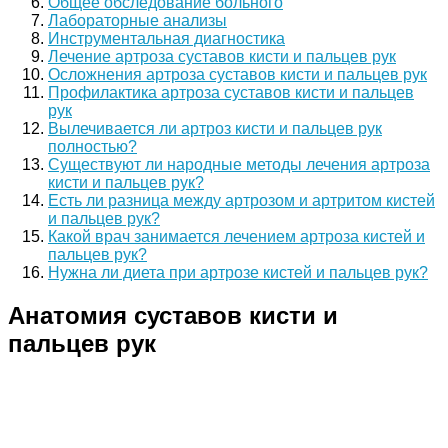
Общее обследование больного
Лабораторные анализы
Инструментальная диагностика
Лечение артроза суставов кисти и пальцев рук
Осложнения артроза суставов кисти и пальцев рук
Профилактика артроза суставов кисти и пальцев
рук
Вылечивается ли артроз кисти и пальцев рук
полностью?
Существуют ли народные методы лечения артроза
кисти и пальцев рук?
Есть ли разница между артрозом и артритом кистей
и пальцев рук?
Какой врач занимается лечением артроза кистей и
пальцев рук?
Нужна ли диета при артрозе кистей и пальцев рук?
Анатомия суставов кисти и
пальцев рук