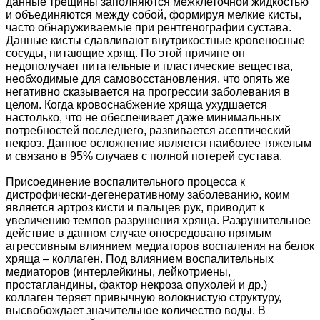
данные трещины заполняются межклеточной жидкостью
и объединяются между собой, формируя мелкие кисты,
часто обнаруживаемые при рентгенографии сустава.
Данные кисты сдавливают внутрикостные кровеносные
сосуды, питающие хрящ. По этой причине он
недополучает питательные и пластические вещества,
необходимые для самовосстановления, что опять же
негативно сказывается на прогрессии заболевания в
целом. Когда кровоснабжение хряща ухудшается
настолько, что не обеспечивает даже минимальных
потребностей последнего, развивается асептический
некроз. Данное осложнение является наиболее тяжелым
и связано в 95% случаев с полной потерей сустава.
Присоединение воспалительного процесса к
дистрофически-дегенеративному заболеванию, коим
является артроз кисти и пальцев рук, приводит к
увеличению темпов разрушения хряща. Разрушительное
действие в данном случае опосредовано прямым
агрессивным влиянием медиаторов воспаления на белок
хряща – коллаген. Под влиянием воспалительных
медиаторов (интерлейкины, лейкотриены,
простагландины, фактор некроза опухолей и др.)
коллаген теряет привычную волокнистую структуру,
высвобождает значительное количество воды. В