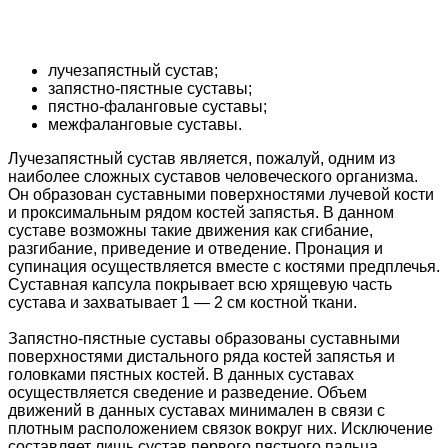
лучезапястный сустав;
запястно-пястные суставы;
пястно-фаланговые суставы;
межфаланговые суставы.
Лучезапястный сустав является, пожалуй, одним из
наиболее сложных суставов человеческого организма.
Он образован суставными поверхностями лучевой кости
и проксимальным рядом костей запястья. В данном
суставе возможны такие движения как сгибание,
разгибание, приведение и отведение. Пронация и
супинация осуществляется вместе с костями предплечья.
Суставная капсула покрывает всю хрящевую часть
сустава и захватывает 1 — 2 см костной ткани.
Запястно-пястные суставы образованы суставными
поверхностями дистального ряда костей запястья и
головками пястных костей. В данных суставах
осуществляется сведение и разведение. Объем
движений в данных суставах минимален в связи с
плотным расположением связок вокруг них. Исключение
составляет лишь сустав первого пястного пальца,