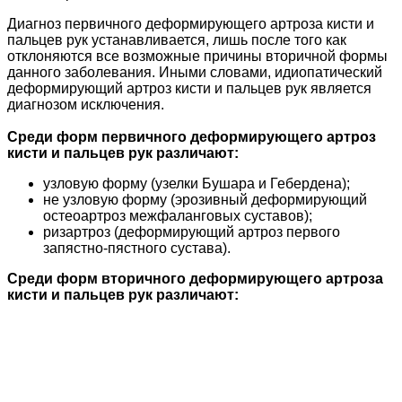
Диагноз первичного деформирующего артроза кисти и
пальцев рук устанавливается, лишь после того как
отклоняются все возможные причины вторичной формы
данного заболевания. Иными словами, идиопатический
деформирующий артроз кисти и пальцев рук является
диагнозом исключения.
Среди форм первичного деформирующего артроз
кисти и пальцев рук различают:
узловую форму (узелки Бушара и Гебердена);
не узловую форму (эрозивный деформирующий
остеоартроз межфаланговых суставов);
ризартроз (деформирующий артроз первого
запястно-пястного сустава).
Среди форм вторичного деформирующего артроза
кисти и пальцев рук различают: