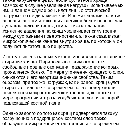
Также нарушение целостности суставного хряща
возможно в случае увеличения нагрузок, испытываемых
им. В данном случае речь идет лишь о статической
нагрузке, но не динамической. Иными словами, занятия
борьбой, боксом и тяжелой атлетикой более опасны для
суставов, нежели танцы, гимнастика и плавание.
Усиление давления на хрящ увеличивает силу трения
между суставными поверхностями, а также сдавливает
микроскопические каналы внутри хряща, по которым он
получает питательные вещества.
Итогом вышесказанных механизмов является послойное
стирание хряща. Параллельно с этим оголяются
свободные нервные окончания, раздражение которых
проявляется болью. По мере утончения хрящевого слоя,
снижаются и его амортизационные свойства. Таким
образом, при тех же нагрузках, как и ранее, хрящ будет
стираться сильнее. Со временем на его поверхности
появляются микроскопические трещины, которые по
мере прогрессии артроза углубляются, достигая порой
подлежащей костной ткани.
Однако задолго до того как хрящ подвергнется такому
разрушению в подхрящевом костном слое также
образуются микроскопические трещины. Со временем