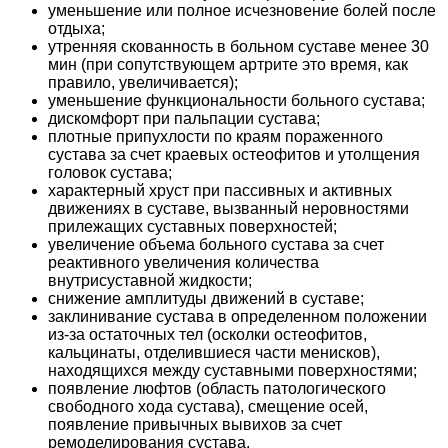
уменьшение или полное исчезновение болей после
отдыха;
утренняя скованность в больном суставе менее 30
мин (при сопутствующем артрите это время, как
правило, увеличивается);
уменьшение функциональности больного сустава;
дискомфорт при пальпации сустава;
плотные припухлости по краям пораженного
сустава за счет краевых остеофитов и утолщения
головок сустава;
характерный хруст при пассивных и активных
движениях в суставе, вызванный неровностями
прилежащих суставных поверхностей;
увеличение объема больного сустава за счет
реактивного увеличения количества
внутрисуставной жидкости;
снижение амплитуды движений в суставе;
заклинивание сустава в определенном положении
из-за остаточных тел (осколки остеофитов,
кальцинаты, отделившиеся части менисков),
находящихся между суставными поверхностями;
появление люфтов (область патологического
свободного хода сустава), смещение осей,
появление привычных вывихов за счет
ремоделирования сустава.