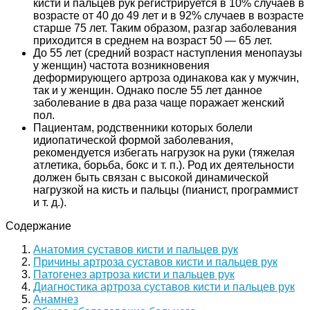
кисти и пальцев рук регистрируется в 10% случаев в
возрасте от 40 до 49 лет и в 92% случаев в возрасте
старше 75 лет. Таким образом, разгар заболевания
приходится в среднем на возраст 50 — 65 лет.
До 55 лет (средний возраст наступления менопаузы
у женщин) частота возникновения
деформирующего артроза одинакова как у мужчин,
так и у женщин. Однако после 55 лет данное
заболевание в два раза чаще поражает женский
пол.
Пациентам, родственники которых болели
идиопатической формой заболевания,
рекомендуется избегать нагрузок на руки (тяжелая
атлетика, борьба, бокс и т. п.). Род их деятельности
должен быть связан с высокой динамической
нагрузкой на кисть и пальцы (пианист, программист
и т. д.).
Содержание
Анатомия суставов кисти и пальцев рук
Причины артроза суставов кисти и пальцев рук
Патогенез артроза кисти и пальцев рук
Диагностика артроза суставов кисти и пальцев рук
Анамнез