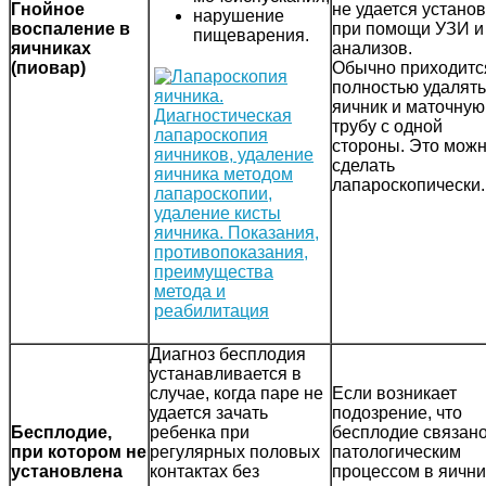
Гнойное
не удается устано
нарушение
воспаление в
при помощи УЗИ и
пищеварения.
яичниках
анализов.
(пиовар)
Обычно приходитс
полностью удалять
яичник и маточную
трубу с одной
стороны. Это мож
сделать
лапароскопически.
Диагноз бесплодия
устанавливается в
случае, когда паре не
Если возникает
удается зачать
подозрение, что
Бесплодие,
ребенка при
бесплодие связано
при котором не
регулярных половых
патологическим
установлена
контактах без
процессом в яични