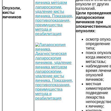
опухоли от других
Опухоли,
патологий.
кисты
Цели проведения
яичников
лапароскопии
яичников при
злокачественных
опухолях
:
осмотр опухо
определение
типа;
поиск опухол
когда имеютс
метастазы;
наблюдение 
время лечен
опухолей
яичников;
местная
химиотерапи
подведение
лекарства
непосредств
к яичнику;
контроль