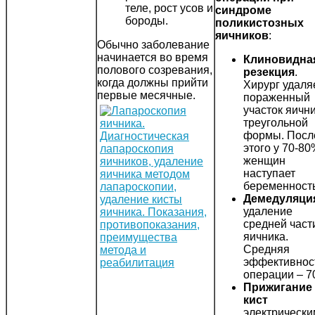
теле, рост усов и
синдроме
бороды.
поликистозных
яичников
:
Обычно заболевание
начинается во время
Клиновидна
полового созревания,
резекция
.
когда должны прийти
Хирург удаля
первые месячные.
пораженный
участок яичн
треугольной
формы. Посл
этого у 70-8
женщин
наступает
беременность
Демедуляци
удаление
средней част
яичника.
Средняя
эффективнос
операции – 7
Прижигание
кист
электрически