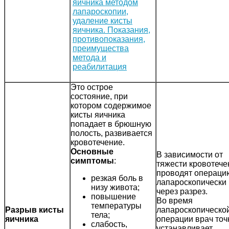
Это острое
состояние, при
котором содержимое
кисты яичника
попадает в брюшную
полость, развивается
кровотечение.
Основные
В зависимости от
симптомы
:
тяжести кровотече
проводят операци
резкая боль в
лапароскопически
низу живота;
через разрез.
повышение
Во время
температуры
Разрыв кисты
лапароскопическо
тела;
яичника
операции врач точ
слабость,
устанавливает