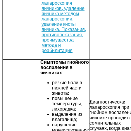
Симптомы гнойного
воспаления в
яичниках
:
резкие боли в
нижней части
живота;
повышение
Диагностическая
температуры,
лапароскопия при
лихорадка;
гнойном воспален
выделения из
яичнике проводитс
влагалища;
сомнительных
нарушение
случаях, когда диа
мочеиспускания;