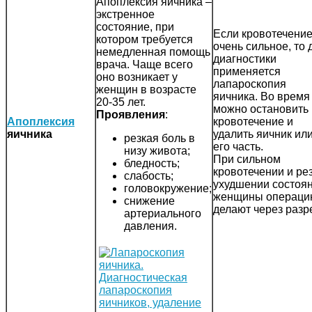
Апоплексия яичника –
экстренное
состояние, при
Если кровотечение
котором требуется
очень сильное, то 
немедленная помощь
диагностики
врача. Чаще всего
применяется
оно возникает у
лапароскопия
женщин в возрасте
яичника. Во время
20-35 лет.
можно остановить
Проявления
:
Апоплексия
кровотечение и
яичника
удалить яичник ил
резкая боль в
его часть.
низу живота;
При сильном
бледность;
кровотечении и ре
слабость;
ухудшении состоя
головокружение;
женщины операци
снижение
делают через разр
артериального
давления.