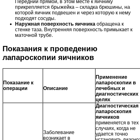
Передний прямой, в этом месте к яичнику
прикрепляется брыжейка – складка брюшины, на
которой яичник подвешен и через которую к нему
подходят сосуды.
Наружная поверхность яичника
обращена к
стенке таза. Внутренняя поверхность примыкает к
маточной трубе.
Показания к проведению
лапароскопии яичников
Применение
Показание к
лапароскопии в
операции
Описание
лечебных и
диагностических
целях
Диагностическая
лапароскопия
яичников
применяется в тех
случаях, когда не
Заболевание
удается точно
возникает в
установить диагно