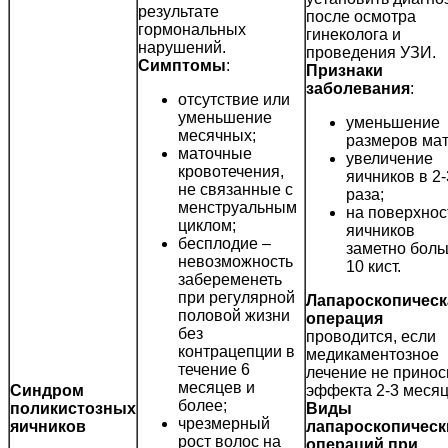
результате
после осмотра
гормональных
гинеколога и
нарушений.
проведения УЗИ.
Симптомы
:
Признаки
заболевания
:
отсутствие или
уменьшение
уменьшение
месячных;
размеров мат
маточные
увеличение
кровотечения,
яичников в 2-
не связанные с
раза;
менструальным
на поверхнос
циклом;
яичников
бесплодие –
заметно бол
невозможность
10 кист.
забеременеть
при регулярной
Лапароскопическ
половой жизни
операция
без
проводится, если
контрацепции в
медикаментозное
течение 6
лечение не принос
месяцев и
Синдром
эффекта 2-3 месяц
более;
поликистозных
Виды
чрезмерный
яичников
лапароскопическ
рост волос на
операций при