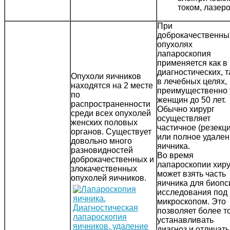
током, лазер
При
доброкачественны
опухолях
лапароскопия
применяется как в
диагностических, т
Опухоли яичников
в лечебных целях,
находятся на 2 месте
преимущественно 
по
женщин до 50 лет.
распространенности
Обычно хирург
среди всех опухолей
осуществляет
женских половых
частичное (резекц
органов. Существует
или полное удале
довольно много
яичника.
разновидностей
Во время
доброкачественных и
лапароскопии хиру
злокачественных
может взять часть
опухолей яичников.
яичника для биопс
исследования под
микроскопом. Это
позволяет более т
устанавливать
диагноз и отличать