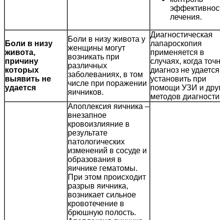
эффективнос
лечения.
Диагностическая
Боли в низу живота у
Боли в низу
лапароскопия
женщины могут
живота,
применяется в
возникать при
причину
случаях, когда точ
различных
которых
диагноз не удается
заболеваниях, в том
выявить не
установить при
числе при поражении
удается
помощи УЗИ и дру
яичников.
методов диагности
Апоплексия яичника –
внезапное
кровоизлияние в
результате
патологических
изменений в сосуде и
образования в
яичнике гематомы.
При этом происходит
разрыв яичника,
возникает сильное
кровотечение в
брюшную полость.