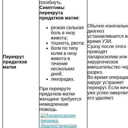
погибнуть.
Симптомы
перекрута
придатков матки
:
Обычно изначальн
резкая сильная
диагноз
боль в низу
устанавливается в
живота;
время УЗИ.
тошнота, рвота;
Сразу после этого
боли по типу
проводят
колик в низу
Перекрут
лапароскопию или
живота в
придатков
хирургическое
течение
матки
вмешательство че
нескольких
разрез.
дней;
Во время операци
лихорадка.
хирург устраняет
перекрут. Если яич
При перекруте
уже успел омертве
придатков матки
его удаляют.
женщине требуется
немедленная
помощь.