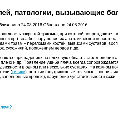
лей, патологии, вызывающие бо
бликовано
24.08.2016
Обновлено
24.08.2016
новидность закрытой
травмы
, при которой повреждаются п
шцы и др.) тела без нарушения их анатомической целостност
идами травм – переломами костей, вывихами суставов, вос
к, сухожилий, поражением нервов и др.
чаются при падениях на плечевую область, столкновении с
а плечо и др. Появление ушиба плеча всегда сопровождает
движности в одном или нескольких суставах. На кожном по
теки (
синяки
), петехии (внутрикожные точечные кровоизли
, заполненные кровью), нарушение чувствительности кожи.
плеча?