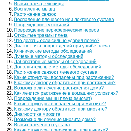
Вывих плеча, ключицы
Воспаление мышц
Растяжение связок
Воспаление плечевого или локтевого сустава
Повреждение сухожилий
Повреждение периферических нервов
Открытые травмы плеча
Что делать, если сильно ударил плечо?
Диагностика повреждений при ушибе плеча
Клинические методы обследований
Лучевые методы обследований
Лабораторные методы обследований
Дополнительные методы обследований
Растяжение связок плечевого сустава
Какие структуры воспалены при растяжении?
К какому доктору обратиться при растяжении?
Возможно ли лечение растяжения дома?
Как лечится растяжение в домашних условиях?
Повреждение мышц плеча (миозит)
Какие структуры воспалены при миозите?
К какому доктору обратиться при миозите?
Диагностика миозита
Возможно ли лечение миозита дома?
Вывих плечевого сустава
Какие структуры повреждены при вывихе?