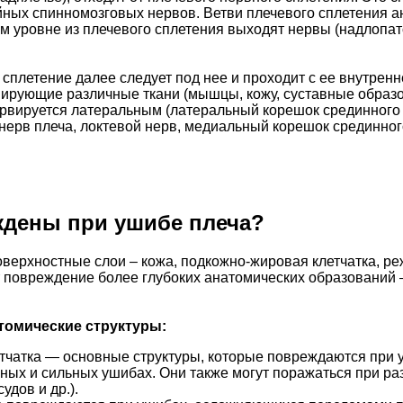
ейных спинномозговых нервов. Ветви плечевого сплетения ан
ом уровне из плечевого сплетения выходят нервы (надлоп
плетение далее следует под нее и проходит с ее внутренне
ирующие различные ткани (мышцы, кожу, суставные образов
нервируется латеральным (латеральный корешок срединного
рв плеча, локтевой нерв, медиальный корешок срединного
ждены при ушибе плеча?
оверхностные слои – кожа, подкожно-жировая клетчатка, р
 повреждение более глубоких анатомических образований – 
томические структуры:
тчатка — основные структуры, которые повреждаются при 
ых и сильных ушибах. Они также могут поражаться при р
удов и др.).