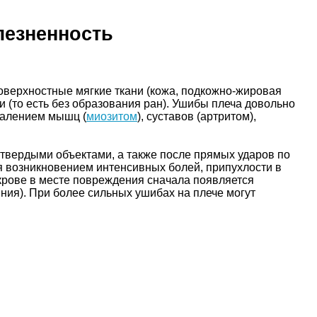
лезненность
оверхностные мягкие ткани (кожа, подкожно-жировая
и (то есть без образования ран). Ушибы плеча довольно
палением мышц (
миозитом
), суставов (артритом),
 твердыми объектами, а также после прямых ударов по
ся возникновением интенсивных болей, припухлости в
крове в месте повреждения сначала появляется
яния). При более сильных ушибах на плече могут