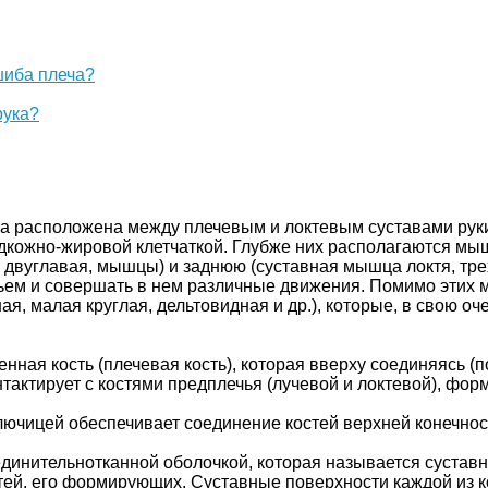
шиба плеча?
рука?
на расположена между плечевым и локтевым суставами руки
подкожно-жировой клетчаткой. Глубже них располагаются м
 двуглавая, мышцы) и заднюю (суставная мышца локтя, тр
ем и совершать в нем различные движения. Помимо этих 
, малая круглая, дельтовидная и др.), которые, в свою оч
нная кость (плечевая кость), которая вверху соединяясь (
онтактирует с костями предплечья (лучевой и локтевой), фор
ключицей обеспечивает соединение костей верхней конечнос
динительнотканной оболочкой, которая называется суставно
остей, его формирующих. Суставные поверхности каждой из