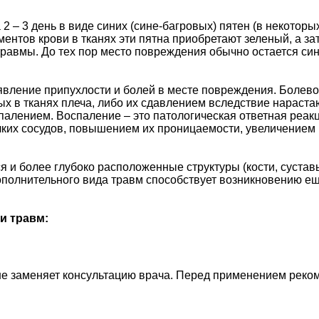
 – 3 день в виде синих (сине-багровых) пятен (в некоторых
ентов крови в тканях эти пятна приобретают зеленый, а за
 травмы. До тех пор место повреждения обычно остается с
явление припухлости и болей в месте повреждения. Болев
в тканях плеча, либо их сдавлением вследствие нарастаю
оспалением. Воспаление – это патологическая ответная реа
их сосудов, повышением их проницаемости, увеличением п
 и более глубоко расположенные структуры (кости, сустав
дополнительного вида травм способствует возникновению 
и травм:
не заменяет консультацию врача. Перед применением реком