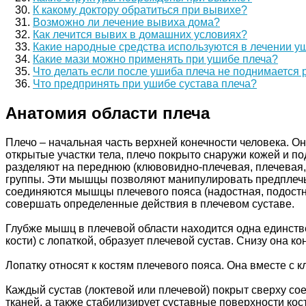
К какому доктору обратиться при вывихе?
Возможно ли лечение вывиха дома?
Как лечится вывих в домашних условиях?
Какие народные средства используются в лечении у
Какие мази можно применять при ушибе плеча?
Что делать если после ушиба плеча не поднимается 
Что предпринять при ушибе сустава плеча?
Анатомия области плеча
Плечо – начальная часть верхней конечности человека. О
открытые участки тела, плечо покрыто снаружи кожей и 
разделяют на переднюю (клювовидно-плечевая, плечевая,
группы. Эти мышцы позволяют манипулировать предплечь
соединяются мышцы плечевого пояса (надостная, подостная
совершать определенные действия в плечевом суставе.
Глубже мышц в плечевой области находится одна единстве
кости) с лопаткой, образует плечевой сустав. Снизу она к
Лопатку относят к костям плечевого пояса. Она вместе с 
Каждый сустав (локтевой или плечевой) покрыт сверху сое
тканей, а также стабилизирует суставные поверхности к