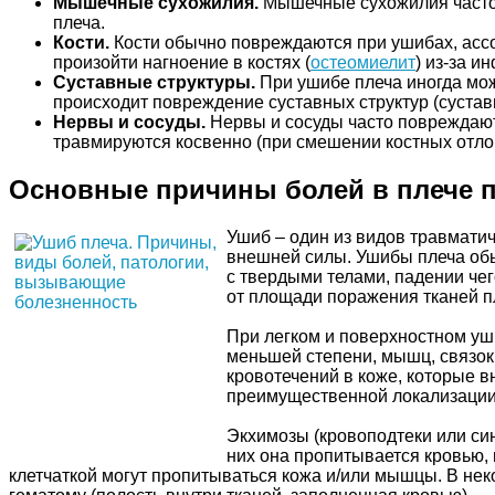
Мышечные сухожилия.
Мышечные сухожилия часто
плеча.
Кости.
Кости обычно повреждаются при ушибах, асс
произойти нагноение в костях (
остеомиелит
) из-за 
Суставные структуры.
При ушибе плеча иногда мож
происходит повреждение суставных структур (суставн
Нервы и сосуды.
Нервы и сосуды часто повреждаютс
травмируются косвенно (при смешении костных отлом
Основные причины болей в плече 
Ушиб – один из видов травмати
внешней силы. Ушибы плеча обыч
с твердыми телами, падении чег
от площади поражения тканей п
При легком и поверхностном уши
меньшей степени, мышц, связок
кровотечений в коже, которые в
преимущественной локализации в
Экхимозы (кровоподтеки или си
них она пропитывается кровью, 
клетчаткой могут пропитываться кожа и/или мышцы. В нек