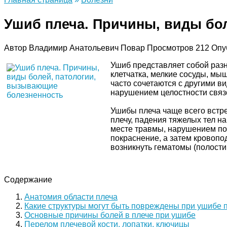
Ушиб плеча. Причины, виды бо
Автор
Владимир Анатольевич Повар
Просмотров
212
Опу
Ушиб представляет собой раз
клетчатка, мелкие сосуды, мы
часто сочетаются с другими в
нарушением целостности связо
Ушибы плеча чаще всего встре
плечу, падения тяжелых тел н
месте травмы, нарушением по
покраснение, а затем кровопод
возникнуть гематомы (полости
Содержание
Анатомия области плеча
Какие структуры могут быть повреждены при ушибе 
Основные причины болей в плече при ушибе
Перелом плечевой кости, лопатки, ключицы