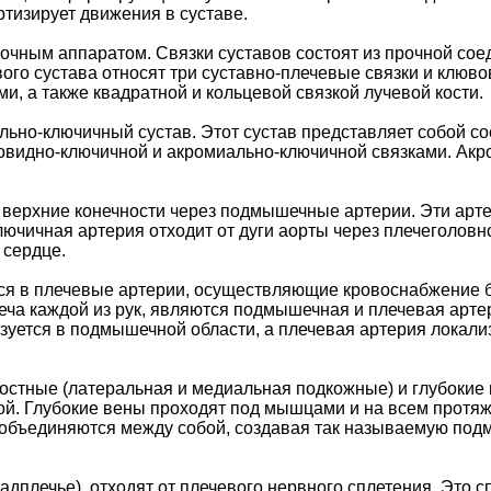
тизирует движения в суставе.
очным аппаратом. Связки суставов состоят из прочной соед
евого сустава относят три суставно-плечевые связки и клюв
и, а также квадратной и кольцевой связкой лучевой кости.
ьно-ключичный сустав. Этот сустав представляет собой со
вовидно-ключичной и акромиально-ключичной связками. А
 верхние конечности через подмышечные артерии. Эти ар
ючичная артерия отходит от дуги аорты через плечеголовн
 сердце.
я в плечевые артерии, осуществляющие кровоснабжение б
еча каждой из рук, являются подмышечная и плечевая арте
уется в подмышечной области, а плечевая артерия локализ
хностные (латеральная и медиальная подкожные) и глубок
ой. Глубокие вены проходят под мышцами и на всем протяж
 объединяются между собой, создавая так называемую под
адплечье), отходят от плечевого нервного сплетения. Это 