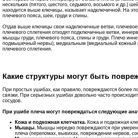
нескольких (пятого, шестого, седьмого, восьмого и др.) ш
находится выше ключицы, называет надключичной. На эт
плечевого пояса, шеи, груди и спины.
Отдав выше ключицы свои надключичные ветви, плечевое с
плечевого сплетения отходят подключичные ветви, иннерв
мышцы груди, плечевого пояса, спины и груди. Плечо ин
подмышечный нервы), медиальным (медиальный кожный не
плечевого сплетения.
Какие структуры могут быть повре
При простых ушибах, как правило, повреждаются более п
связки. При серьезных ушибах довольно часто происходит
сосудов.
При ушибе плеча могут повреждаться следующие ана
Кожа и подкожная клетчатка.
Кожа и подкожная кле
Мышцы.
Мышцы нередко повреждаются при умеренн
плеча (переломах, вывихах, повреждении нервов, сос