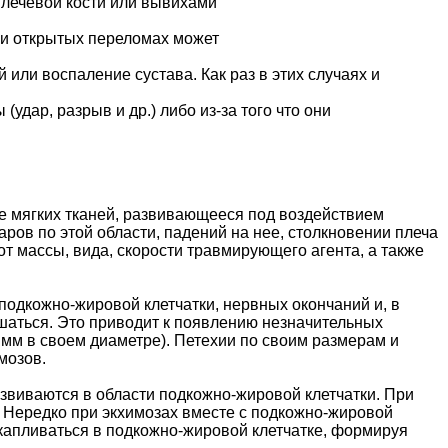
лечевой кости или вывихами
ри открытых переломах может
или воспаление сустава. Как раз в этих случаях и
дар, разрыв и др.) либо из-за того что они
е мягких тканей, развивающееся под воздействием
ров по этой области, падений на нее, столкновении плеча
от массы, вида, скорости травмирующего агента, а также
подкожно-жировой клетчатки, нервных окончаний и, в
ушаться. Это приводит к появлению незначительных
 мм в своем диаметре). Петехии по своим размерам и
мозов.
звиваются в области подкожно-жировой клетчатки. При
т. Нередко при экхимозах вместе с подкожно-жировой
акапливаться в подкожно-жировой клетчатке, формируя