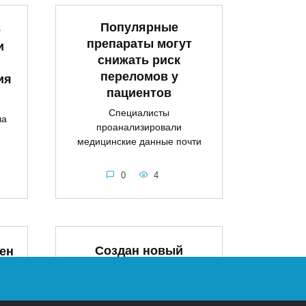
Популярные
е
препараты могут
и
снижать риск
переломов у
ия
пациентов
Специалисты
ла
проанализировали
медицинские данные почти
0
4
Создан новый
ен
препарат от малярии
ия
с одной дозой для
полного излечения