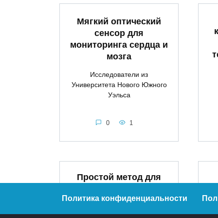
Мягкий оптический
сенсор для
мониторинга сердца и
т
мозга
Исследователи из
Университета Нового Южного
Уэльса
0
1
Простой метод для
снижения риска
с
Политика конфиденциальности
Пол
инсульта выявили
врачи