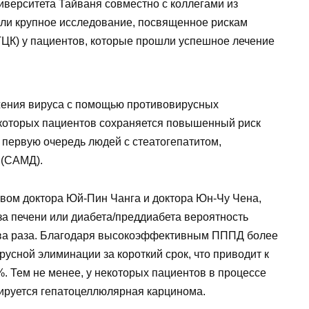
верситета Тайваня совместно с коллегами из
ли крупное исследование, посвященное рискам
ЦК) у пациентов, которые прошли успешное лечение
жения вируса с помощью противовирусных
екоторых пациентов сохраняется повышенный риск
в первую очередь людей с стеатогепатитом,
 (САМД).
вом доктора Юй‑Пин Чанга и доктора Юн‑Чу Чена,
оза печени или диабета/преддиабета вероятность
два раза. Благодаря высокоэффективным ПППД более
русной элиминации за короткий срок, что приводит к
. Тем не менее, у некоторых пациентов в процессе
ируется гепатоцеллюлярная карцинома.