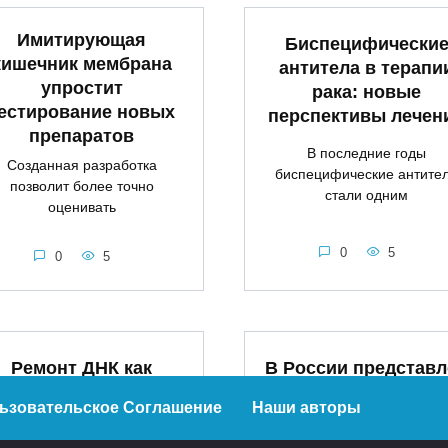
Имитирующая
Биспецифически
кишечник мембрана
антитела в терапи
упростит
рака: новые
естирование новых
перспективы лечен
препаратов
В последние годы
Созданная разработка
биспецифические антите
позволит более точно
стали одним
оценивать
0
5
0
5
Ремонт ДНК как
В России представл
редство замедления
новый метод лечен
ьзовательское Соглашение
Наши авторы
старения организма
сложных ран