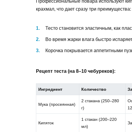
Профессиональные повара используют кип
крахмал, что дает сразу три преимущества:
Тесто становится эластичным, как плас
Во время жарки влага быстро испаряет
Корочка покрывается аппетитными пуз
Рецепт теста (на 8–10 чебуреков):
Ингредиент
Количество
З
2 стакана (250–280
Ос
Мука (просеянная)
г)
1
1 стакан (200–220
Кипяток
За
мл)