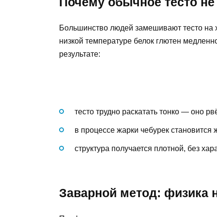
Почему обычное тесто не
Большинство людей замешивают тесто на х
низкой температуре белок глютен медленно
результате:
тесто трудно раскатать тонко — оно рв
в процессе жарки чебурек становится 
структура получается плотной, без хар
Заварной метод: физика н