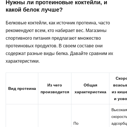
Нужны ли протеиновые коктейли, и
какой белок лучше?
Белковые коктейли, как источник протеина, часто
рекомендуют всем, кто набирает вес. Магазины
спортивного питания предлагают множество
протеиновых продуктов. В своем составе они
содержат разные виды белка. Давайте сравним их
характеристики.
Скор
Из чего
Общая
всасы
Вид протеина
производится
характеристика
из киш
и усв
Высока
скорост
По
адсорбц