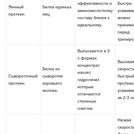
эффективности и
Быстро
Яичный
Белок куриных
аминокислотному
усваива
протеин
яиц.
составу близок к
можно
идеальному.
приним
перед
трениро
Выпускается в 3-
х формах:
Высока
концентрат,
Белок из
скорост
изолят,
Сывороточный
сыворотки
быстры
гидролизат,
протеин
коровьего
протеин
которые
молока.
усваива
отличаются
за 2-3 ч
степенью
очистки.
Низкая
скорость