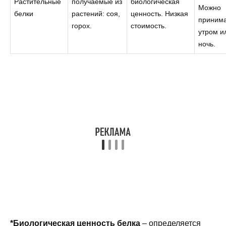
Растительные
получаемые из
биологическая
Можно
белки
растений: соя,
ценность. Низкая
приним
горох.
стоимость.
утром и
ночь.
*Биологическая ценность белка
– определяется