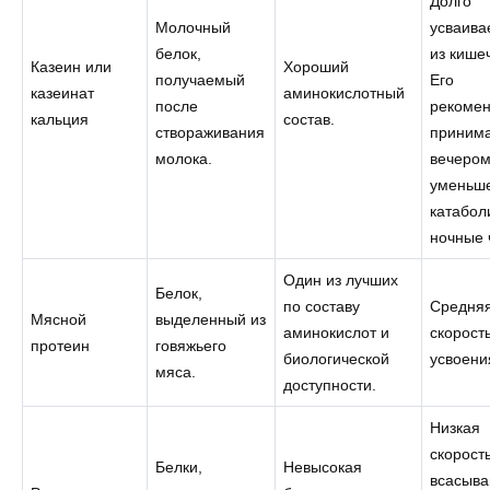
Долго
Молочный
усваива
белок,
из кише
Казеин или
Хороший
получаемый
Его
казеинат
аминокислотный
после
рекоме
кальция
состав.
створаживания
приним
молока.
вечером
уменьш
катабол
ночные 
Один из лучших
Белок,
по составу
Средня
Мясной
выделенный из
аминокислот и
скорост
протеин
говяжьего
биологической
усвоени
мяса.
доступности.
Низкая
скорост
Белки,
Невысокая
всасыва