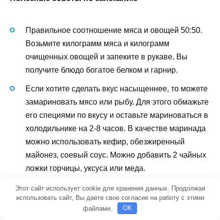
Правильное соотношение мяса и овощей 50:50.
Возьмите килограмм мяса и килограмм
очищенных овощей и запеките в рукаве. Вы
получите блюдо богатое белком и гарнир.
Если хотите сделать вкус насыщеннее, то можете
замариновать мясо или рыбу. Для этого обмажьте
его специями по вкусу и оставьте мариноваться в
холодильнике на 2-8 часов. В качестве маринада
можно использовать кефир, обезжиренный
майонез, соевый соус. Можно добавить 2 чайных
ложки горчицы, уксуса или меда.
Улучшить вкус мясных и рыбных запеканок,
Этот сайт использует cookie для хранения данных. Продолжая
использовать сайт, Вы даете свое согласие на работу с этими
можно добавив к ним пассированные лук и
файлами.
OK
морковь.