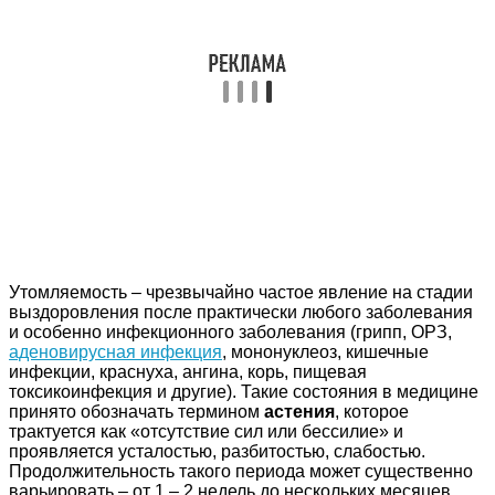
Утомляемость – чрезвычайно частое явление на стадии
выздоровления после практически любого заболевания
и особенно инфекционного заболевания (грипп, ОРЗ,
аденовирусная инфекция
, мононуклеоз, кишечные
инфекции, краснуха, ангина, корь, пищевая
токсикоинфекция и другие). Такие состояния в медицине
принято обозначать термином
астения
, которое
трактуется как «отсутствие сил или бессилие» и
проявляется усталостью, разбитостью, слабостью.
Продолжительность такого периода может существенно
варьировать – от 1 – 2 недель до нескольких месяцев.