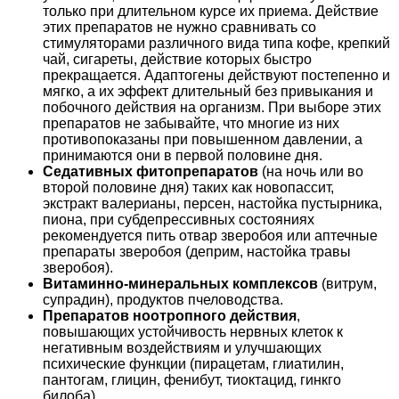
только при длительном курсе их приема. Действие
этих препаратов не нужно сравнивать со
стимуляторами различного вида типа кофе, крепкий
чай, сигареты, действие которых быстро
прекращается. Адаптогены действуют постепенно и
мягко, а их эффект длительный без привыкания и
побочного действия на организм. При выборе этих
препаратов не забывайте, что многие из них
противопоказаны при повышенном давлении, а
принимаются они в первой половине дня.
Седативных фитопрепаратов
(на ночь или во
второй половине дня) таких как новопассит,
экстракт валерианы, персен, настойка пустырника,
пиона, при субдепрессивных состояниях
рекомендуется пить отвар зверобоя или аптечные
препараты зверобоя (деприм, настойка травы
зверобоя).
Витаминно-минеральных комплексов
(витрум,
супрадин), продуктов пчеловодства.
Препаратов ноотропного действия
,
повышающих устойчивость нервных клеток к
негативным воздействиям и улучшающих
психические функции (пирацетам, глиатилин,
пантогам, глицин, фенибут, тиоктацид, гинкго
билоба).