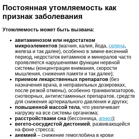
Постоянная утомляемость как
признак заболевания
Утомляемость может быть вызвана:
авитаминозом или недостатком
микроэлементов
(магния, калия, йода,
селена
,
железа и так далее), особенно в зимне-весенний
период, недостаток витаминов и минералов часто
проявляется нарушениями функции нервной
системы (концентрации внимания, скорости
мышления, снижения памяти и так далее);
приемом лекарственных препаратов
(без
назначения врача, в неправильных дозировках,
после резкой отмены), особенно транквилизаторов,
снотворных, антигистаминных препаратов, средств
для снижения артериального давления и других;
повышенной массой тела
, что увеличивает
нагрузку на все системы организма;
расстройствами сна
(бессонница,
апноэ
);
вегето-сосудистой дистонией
, развивающейся
на фоне стресса;
анемией
– снижение гемоглобина в крови