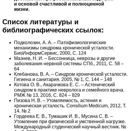
и основой счастливой и полноценной
жизни.
Список литературы и
библиографических ссылок:
Подколозин, А. А. – Патофизиологические
механизмы синдрома хронической усталости.
БиоИнформСервис, 2000, С. 124
Мазнев, Н. И. – Бессонница, неврозы и другие
заболевания нервной системы СПб., 2011, С. 58 –
64
Клебанова, В. А. – Синдром хронической усталости.
Гигиена и санитария. 2005, № 1, С. 144 – 148
Котова О. В., Акарачкова Е. С. – Астенический
синдром в практике невролога и семейного врача.
РМЖ № 13, 2016, С. 824 – 829
Пизова Н. В. – Утомляемость, астения и
хроническая усталость. Consilium Medicum, 2012, T.
14. № 2
Гордеева Е. В., Тумашик И. В., Мусина С. В. –
Утомление при физической и умственной нагрузке.
Международный студенческий научный вестник. №