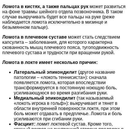
Ломота в кистях, а также пальцах рук
может развиться
на фоне травмы шейного отдела позвоночника. В таком
случае выкручивать будет все пальцы на руке (реже
наблюдается ломота исключительно в мизинце и
безымянном пальце).
Ломота в плечевом суставе
может стать следствием
капсулита – заболевания, для которого характерна
скованность мышц плечевого пояса, тугоподвижность
плечевого сустава и трудности при вращении рукой.
Ломота в локте имеет несколько причин:
Латеральный эпикондилит
(другое название
патологии – «локоть теннисиста»): сначала
появляется ломота, которая впоследствии
трансформируется в постоянную ноющую боль,
усиливающуюся во время разгибания руки.
Медиальный эпикондилит
(так называемый
«локоть игрока в гольф»): выкручивает и тянет в
области внутренней поверхности локтя, при этом
боль может отдавать в предплечье. Ломота и боль
усиливаются при сгибании руки.
Фасциит:
ломит локтевой сустав. Кроме того,