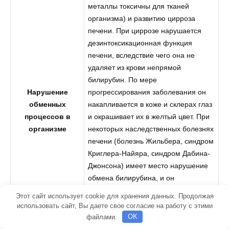
металлы токсичны для тканей
организма) и развитию цирроза
печени. При циррозе нарушается
дезинтоксикационная функция
печени, вследствие чего она не
удаляет из крови непрямой
билирубин. По мере
Нарушение
прогрессирования заболевания он
обменных
накапливается в коже и склерах глаз
процессов в
и окрашивает их в желтый цвет. При
организме
некоторых наследственных болезнях
печени (болезнь Жильбера, синдром
Криглера-Найяра, синдром Дабина-
Джонсона) имеет место нарушение
обмена билирубина, и он
накапливается в крови и
Этот сайт использует cookie для хранения данных. Продолжая
периферических тканях (коже и
использовать сайт, Вы даете свое согласие на работу с этими
склерах глаз). При амилоидозе
файлами.
OK
(патология, связанная с нарушением