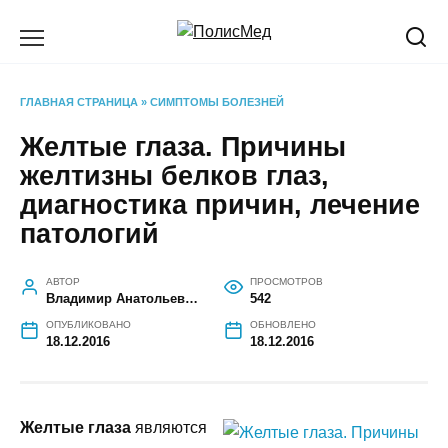
Перейти
к
содержанию
ГЛАВНАЯ СТРАНИЦА
»
СИМПТОМЫ БОЛЕЗНЕЙ
Желтые глаза. Причины
желтизны белков глаз,
диагностика причин, лечение
патологий
АВТОР
ПРОСМОТРОВ
Владимир Анатольевич Повар
542
ОПУБЛИКОВАНО
ОБНОВЛЕНО
18.12.2016
18.12.2016
Желтые глаза
являются