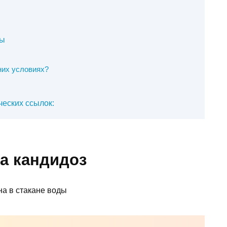
цы
них условиях?
еских ссылок:
а кандидоз