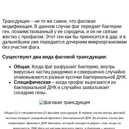
Трансдукция – не то же самое, что фаговая
модификация. В данном случае фаг передает бактерии
ген, позаимствованный у ее сородича, и он не связан
жестко с профагом. Этот ген как бы приносится в дар, и в
дальнейшем уже передается дочерним микроорганизмам
без участия фага.
Существуют два вида фаговой трансдукции:
Общая.
Когда фаг разрушает бактерию, внутрь
вирусных частиц рандомно и совершенно случайно
упаковываются разные кусочки бактериальной ДНК.
Специфическая –
когда профаг вырезается из
бактериальной ДНК и случайно захватывает
соседние гены.
Общая (1) и специфическая (2) фаговая трансдукция. В первом случае внутрь фаговой
частицы попадает рандомный фрагмент бактериальной ДНК. Во втором случае фаг
захватывает фрагмент ДНК бактерии, который находится рядом с ним, когда он
вырезается. ДНК фага на рисунке красного цвета, а бактерии – черного.