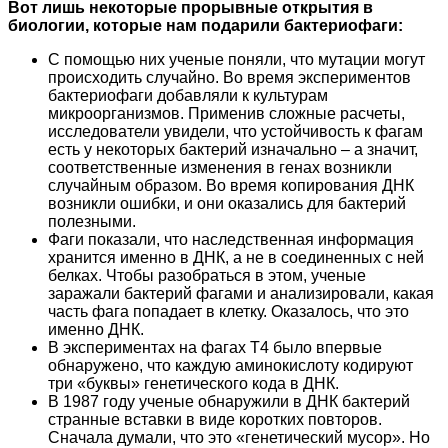
Вот лишь некоторые прорывные открытия в
биологии, которые нам подарили бактериофаги:
С помощью них ученые поняли, что мутации могут
происходить случайно. Во время экспериментов
бактериофаги добавляли к культурам
микроорганизмов. Применив сложные расчеты,
исследователи увидели, что устойчивость к фагам
есть у некоторых бактерий изначально – а значит,
соответственные изменения в генах возникли
случайным образом. Во время копирования ДНК
возникли ошибки, и они оказались для бактерий
полезными.
Фаги показали, что наследственная информация
хранится именно в ДНК, а не в соединенных с ней
белках. Чтобы разобраться в этом, ученые
заражали бактерий фагами и анализировали, какая
часть фага попадает в клетку. Оказалось, что это
именно ДНК.
В экспериментах на фагах T4 было впервые
обнаружено, что каждую аминокислоту кодируют
три «буквы» генетического кода в ДНК.
В 1987 году ученые обнаружили в ДНК бактерий
странные вставки в виде коротких повторов.
Сначала думали, что это «генетический мусор». Но