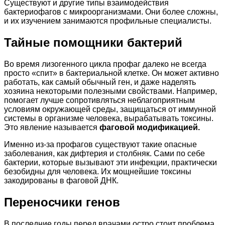
Существуют и другие типы взаимодействия
бактериофагов с микроорганизмами. Они более сложны,
и их изучением занимаются профильные специалисты.
Тайные помощники бактерий
Во время лизогенного цикла профаг далеко не всегда
просто «спит» в бактериальной клетке. Он может активно
работать, как самый обычный ген, и даже наделять
хозяина некоторыми полезными свойствами. Например,
помогает лучше сопротивляться неблагоприятным
условиям окружающей среды, защищаться от иммунной
системы в организме человека, вырабатывать токсины.
Это явление называется
фаговой модификацией.
Именно из-за профагов существуют такие опасные
заболевания, как дифтерия и столбняк. Сами по себе
бактерии, которые вызывают эти инфекции, практически
безобидны для человека. Их мощнейшие токсины
закодированы в фаговой ДНК.
Переносчики генов
В последние годы перед врачами остро стоит проблема