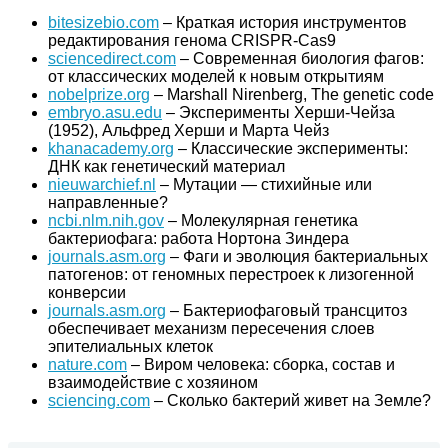
bitesizebio.com
– Краткая история инструментов
редактирования генома CRISPR-Cas9
sciencedirect.com
– Современная биология фагов:
от классических моделей к новым открытиям
nobelprize.org
– Marshall Nirenberg, The genetic code
embryo.asu.edu
– Эксперименты Херши-Чейза
(1952), Альфред Херши и Марта Чейз
khanacademy.org
– Классические эксперименты:
ДНК как генетический материал
nieuwarchief.nl
– Мутации — стихийные или
направленные?
ncbi.nlm.nih.gov
– Молекулярная генетика
бактериофага: работа Нортона Зиндера
journals.asm.org
– Фаги и эволюция бактериальных
патогенов: от геномных перестроек к лизогенной
конверсии
journals.asm.org
– Бактериофаговый трансцитоз
обеспечивает механизм пересечения слоев
эпителиальных клеток
nature.com
– Виром человека: сборка, состав и
взаимодействие с хозяином
sciencing.com
– Сколько бактерий живет на Земле?