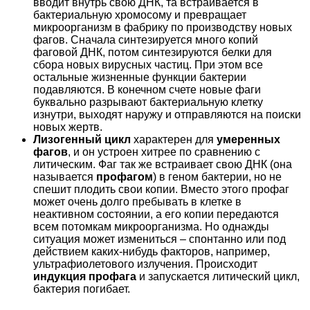
вводит внутрь свою ДНК, та встраивается в
бактериальную хромосому и превращает
микроорганизм в фабрику по производству новых
фагов. Сначала синтезируется много копий
фаговой ДНК, потом синтезируются белки для
сбора новых вирусных частиц. При этом все
остальные жизненные функции бактерии
подавляются. В конечном счете новые фаги
буквально разрывают бактериальную клетку
изнутри, выходят наружу и отправляются на поиски
новых жертв.
Лизогенный цикл
характерен для
умеренных
фагов
, и он устроен хитрее по сравнению с
литическим. Фаг так же встраивает свою ДНК (она
называется
профагом
) в геном бактерии, но не
спешит плодить свои копии. Вместо этого профаг
может очень долго пребывать в клетке в
неактивном состоянии, а его копии передаются
всем потомкам микроорганизма. Но однажды
ситуация может измениться – спонтанно или под
действием каких-нибудь факторов, например,
ультрафиолетового излучения. Происходит
индукция профага
и запускается литический цикл,
бактерия погибает.