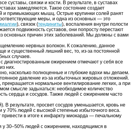
 суставы, связки и кости. В результате, в суставах
суставах замедляются. Такое состояние создает
лий и примыкающих мышц. Острые крупинки солей ранят
соответствующие меры, и одна из основных — это
миалгии
), связок (
тендиниты
), воспаления внутри полости
ижается подвижность суставов, они попросту перестают
из основных причин этих заболеваний. Мы должны с вами
защемлению нервных волокон. К сожалению, данное
ще и существенный лишний вес, то, из-за постоянной
бных случаев.
 с диагностированным ожирением отмечают у себя все
из них.
жно, насколько полноценные и глубокие вдохи мы делаем.
остоянное давление из-за избыточных жировых отложений.
, прекращается нормальное вентилирование легких, а при
рямом смысле задыхаться: необходимое количество
ность сердца и сосудов. Также людей с ожирением часто
. В результате, просвет сосудов уменьшается, кровь не
ки у 70% людей с высокой степенью избыточного веса.
ет привести в итоге к инфаркту миокарда — печальному
я у 30–50% людей с ожирением, находящимся в