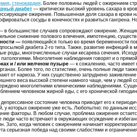
емия
,
стенокардия
. Более половины людей с ожирением стр
арный диабет
— критически высокий уровень сахара в кров
рессирующее ожирение. Повышенная доля сахара в крови н
рофироваться сосуды в конечностях и развиться гангрена. 
 — в большинстве случаев сопровождают ожирение. Женщи
ельное снижение полового влечения, импотенцию, существ
нности —
появляющийся только во время беременности по
дпосылкой диабета 2-го типа. Также, развитие инфекций в 
ые роды, многочисленные случаи кесарева сечения. Исход
патологиями. Многолетние наблюдения говорят и о прямой
ках и / или желчном пузыре
— к сожалению, часто имеет
рганах. Более того, по статистике, очень полные люди т
ют от наркоза. У них существенно затруднено заживление 
ишнего веса высокой степени намного чаще, чем у людей 
верждено многолетними клиническими наблюдениями. Сущест
еблением человеком жирной еды, с его хронической гиподи
депрессивное состояние человека приводит его к периодиче
, у которых ожирение уже есть. Любопытно: по данным исс
шние факторы. В любом случае, проблема ожирения остает
ие люди часто встречают в окружающих осуждение и избега
. Зато, когда человек с ожирением начинает корректироват
Эта серьезная победа над своими слабостями и ограничени