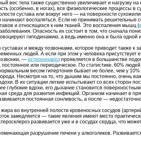
вес тела также существенно увеличивает и нагрузку на все
сть (особенно, в ногах), все физиологические процессы в 
полости сустава или вокруг него — на поверхности сухожи
ни начинают воспаляться. Если не принимать решительные 
тавов и относящихся к ним тканей. Это воспаления мышц (
заболевания. Опасность их состоит в том, что сначала пон
ровоцируют гиподинамию, а ведь именно она и была одной 
 суставах и между позвонками, которое приводит также к 
менных людей. А если при этом у человека присутствует е
позвонки, —
остеохондроз
проявляется в большинстве подо
постоянное или периодическое. По статистике, 60% людей
 нормальным весом гипертония бывает не более, чем у 10% 
орода. Несмотря на то, что дышим мы постоянно, очень ва
вдохи. В их ситуации легкие испытывают со всех сторон п
ее глубокие вдохи, его дыхание становится поверхностным
тная среда для развития инфекций. Организм начинает в п
, развивается постоянная сонливость, а после — недостаточ
жира во внутренней полости кровеносных сосудов (артерий)
овоток замедляется — такие явления имеют место практичес
 атеросклероз развивается уже и в сосудах сердца, что мож
поминающая разрушение печени у алкоголиков. Развиваетс