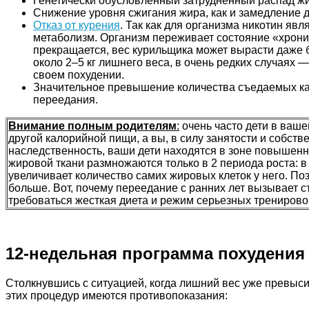
Генетически обусловленный затрудненный распад жи
Снижение уровня сжигания жира, как и замедление 
Отказ от курения
. Так как для организма никотин яв
метаболизм. Организм переживает состояние «хрониче
прекращается, вес курильщика может вырасти даже б
около 2–5 кг лишнего веса, в очень редких случаях —
своем похудении.
Значительное превышение количества съедаемых ка
переедания.
Внимание полным родителям
:
очень часто дети в ваш
другой калорийной пищи, а вы, в силу занятости и собс
наследственность, ваши дети находятся в зоне повышенно
жировой ткани размножаются только в 2 периода роста: в 
увеличивает количество самих жировых клеток у него. Поз
больше. Вот, почему переедание с ранних лет вызывает с
требоваться жесткая диета и режим серьезных тренирово
12-недельная программа похудения
Столкнувшись с ситуацией, когда лишний вес уже превысил
этих процедур имеются противопоказания: