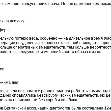
не заменяет консультацию врача. Перед применением реком
х на психику.
феры.
ельную потерю веса, особенно — на длительное время (час
перации по удалению жировых отложений приходится провод
 больше оперативных вмешательств, тем больше вероятност
ерживаться следующих изменений своего образа жизни:
ов.
ежима дня.
щью или нет, нам все равно придется работать самим над 
удачно справлялись без хирургических вмешательств. Их ц
ть по возможности без «проб и ошибок».
ов Британской ассоциации диетологов была составлена 12-