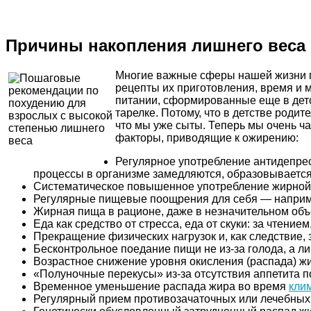
Причины накопления лишнего веса
Многие важные сферы нашей жизни по
рецепты их приготовления, время и 
питании, сформированные еще в детст
тарелке. Потому, что в детстве роди
что мы уже сыты. Теперь мы очень ч
факторы, приводящие к ожирению:
Регулярное употребление антидепрес
процессы в организме замедляются, образовываетс
Систематическое повышенное употребление жирной 
Регулярные пищевые поощрения для себя — например
Жирная пища в рационе, даже в незначительном объ
Еда как средство от стресса, еда от скуки: за чтени
Прекращение физических нагрузок и, как следствие,
Бесконтрольное поедание пищи не из-за голода, а ли
Возрастное снижение уровня окисления (распада) жи
«Полуночные перекусы» из-за отсутствия аппетита п
Временное уменьшение распада жира во время
кли
Регулярный прием противозачаточных или лечебных