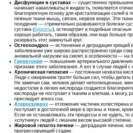
Дисфункции в суставах
— существенно превышенный 
начинает накапливаться жидкость, появляется отечно
благоприятную основу для кристаллизации солей в 
нежные ткани мышц, связок, нервов вокруг. Эти тка
похудение — стремительно развиваются болезни сус
сустава (
бурситы
), остеоартрит и подобные опасные 
хорошо работать, таким образом, они еще больше п
разорвать этот замкнутый круг.
Остеохондроз
— истончение и деградация хрящей в
заболевание уже широко распространено среди совре
аномальной нагрузки на скелет, в особенности — на 
Гипертония
— повышение артериального давления, 
признаки этого заболевания. А вот в случае людей с
Хроническая гипоксия
— постоянная нехватка кисл
Люди с ожирением тратят больше сил, чтобы делать 
Не замечая сам, человек делает неполноценные, мен
недостатке в легких кислорода создается благоприя
кислорода не поступает к тканям и клеткам, к мозгу
преследует апноэ сна.
Атеросклероз
— отложение частичек холестерина и 
поступает в достаточной мере в органы и ткани, кр
Если не останавливать эти процессы и не худеть, то
«спутнику» людей с лишним весом высокой степени.
Жировой гепатоз печени
— деградация печени, на
прогрессирующей стадии.