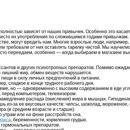
лностью зависят от наших привычек. Особенно это касает
место их употребления по сложившимся годами привычкам. 
ве, могут вредить нам. Многие взрослые люди, например, ч
тели требовали от них оставлять тарелку чистой. Мы научил
асто переедаем, особенно — когда выбираем в магазине вы
сантов и других психотропных препаратов. Помимо ожидае
я лишний жир, обмен веществ нарушается.
пищи в силу личных предпочтений в питании.
, сладкое в конце трудного рабочего дня.
еме, но — одновременно с высоким содержанием в еде угле
ем, перед компьютером, телевизором.
 замедление распада (окисления) жира в мышцах. Гиподина
шь из-за ее вкусовых качеств: чипсы, шоколад, мороженое, 
ра (в среднем возрасте и старше).
о утрам или на фоне расстройств сна.
макса
, беременности, кормления грудью.
 гормональных препаратов.