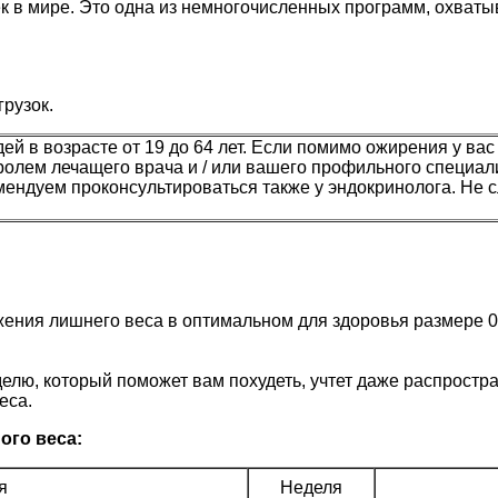
ек в мире. Это одна из немногочисленных программ, охва
рузок.
й в возрасте от 19 до 64 лет. Если помимо ожирения у ва
олем лечащего врача и / или вашего профильного специали
ендуем проконсультироваться также у эндокринолога. Не 
жения лишнего веса в оптимальном для здоровья размере 0
елю, который поможет вам похудеть, учтет даже распростр
еса.
ого веса:
я
Неделя