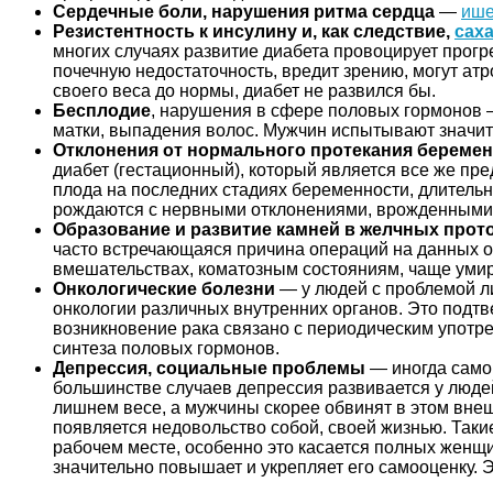
Сердечные боли, нарушения ритма сердца
—
иш
Резистентность к инсулину и, как следствие,
сах
многих случаях развитие диабета провоцирует прог
почечную недостаточность, вредит зрению, могут ат
своего веса до нормы, диабет не развился бы.
Бесплодие
, нарушения в сфере половых гормонов
матки, выпадения волос. Мужчин испытывают значит
Отклонения от нормального протекания береме
диабет (гестационный), который является все же пре
плода на последних стадиях беременности, длительн
рождаются с нервными отклонениями, врожденными 
Образование и развитие камней в желчных прото
часто встречающаяся причина операций на данных о
вмешательствах, коматозным состояниям, чаще умира
Онкологические болезни
— у людей с проблемой л
онкологии различных внутренних органов. Это подт
возникновение рака связано с периодическим употр
синтеза половых гормонов.
Депрессия, социальные проблемы
— иногда само 
большинстве случаев депрессия развивается у людей
лишнем весе, а мужчины скорее обвинят в этом вне
появляется недовольство собой, своей жизнью. Так
рабочем месте, особенно это касается полных женщин
значительно повышает и укрепляет его самооценку. 