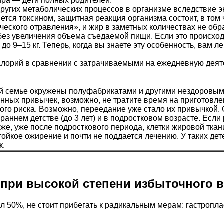
ра — дети полных родителей.
других метаболических процессов в организме вследствие 
ляется токсином, защитная реакция организма состоит, в то
ского отравления», и жир в заметных количествах не образ
ез увеличения объема съедаемой пищи. Если это происходи
 до 9–15 кг. Теперь, когда вы знаете эту особенность, вам л
лорий в сравнении с затрачиваемыми на ежедневную деят
ей семье окружены полуфабрикатами и другими нездоровыми
твенных привычек, возможно, не тратите время на приготов
го риска. Возможно, переедание уже стало их привычкой. О
раннем детстве (до 3 лет) и в подростковом возрасте. Если
же, уже после подросткового периода, клетки жировой ткани
тойкое ожирение и почти не поддается лечению. У таких дет
к.
 при высокой степени избыточного в
 50%, не стоит прибегать к радикальным мерам: гастроплас