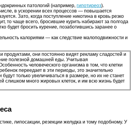
эндокринных патологий (например,
гипотиреоз
).
м числе, в ускорении всех процессов — повышается
уется. Зато, когда поступление никотина в кровь резко
т, то чаще всего, бросившие курить набирают за полгода
егко будет бросить курение, позаботившись заранее о
ельность калориями — как следствие малоподвижности и
 продуктами, они постоянно видят рекламу сладостей и
ление полезной домашней еды. Учитывая
собенность человеческого организма в том, что клетки
 ребенок переедает в эти периоды, это значительно
 будут только увеличиваться в размере, но их не станет
ей слишком много жировых клеток, и им всю жизнь будет
еса
тике, липосакции, резекции желудка и тому подобному. У