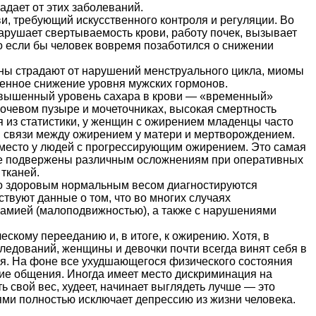
адает от этих заболеваний.
и, требующий искусственного контроля и регуляции. Во
арушает свертываемость крови, работу почек, вызывает
Но если бы человек вовремя позаботился о снижении
ны страдают от нарушений менструального цикла, миомы
енное снижение уровня мужских гормонов.
вышенный уровень сахара в крови — «временный»
мочевом пузыре и мочеточниках, высокая смертность
я из статистики, у женщин с ожирением младенцы часто
 связи между ожирением у матери и мертворождением.
 место у людей с прогрессирующим ожирением. Это самая
акже подвержены различным осложнениям при оперативных
тканей.
со здоровым нормальным весом диагностируются
вуют данные о том, что во многих случаях
намией (малоподвижностью), а также с нарушениями
скому перееданию и, в итоге, к ожирению. Хотя, в
ледований, женщины и девочки почти всегда винят себя в
ся. На фоне все ухудшающегося физического состояния
ние общения. Иногда имеет место дискриминация на
ь свой вес, худеет, начинает выглядеть лучше — это
ями полностью исключает депрессию из жизни человека.