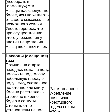
(«собирать в
гармошку») эти
мышцы вас следует не
более, чем на четверть
от своего максимально
возможного усилия.
Удостоверьтесь, что
при осуществлении
этого упражнения у
вас нет напряжения
мышц шеи, плеч и ног.
Наклоны (смещения)
таза
Позиция на старте:
находясь лежа на полу,
положите под голову
небольшую плоскую
подушечку, сложенное
полотенце или книгу.
Растягивание и
Колени расставлены
укрепление
строго по ширине
пояснично-
бедер и согнуты.
крестцового
Стопы плотно
отдела спины.
установлены на пол.
Чтобы