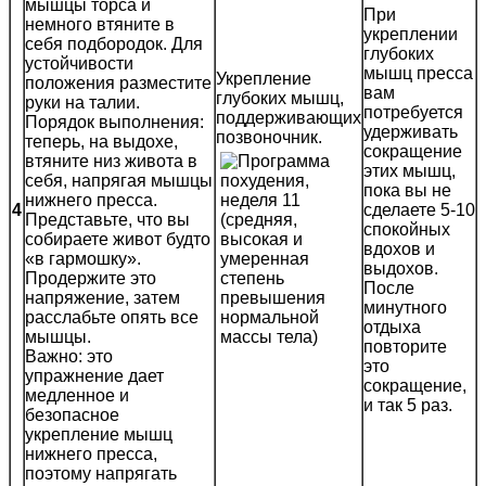
мышцы торса и
При
немного втяните в
укреплении
себя подбородок. Для
глубоких
устойчивости
мышц пресса
Укрепление
положения разместите
вам
глубоких мышц,
руки на талии.
потребуется
поддерживающих
Порядок выполнения:
удерживать
позвоночник.
теперь, на выдохе,
сокращение
втяните низ живота в
этих мышц,
себя, напрягая мышцы
пока вы не
нижнего пресса.
4
сделаете 5-10
Представьте, что вы
спокойных
собираете живот будто
вдохов и
«в гармошку».
выдохов.
Продержите это
После
напряжение, затем
минутного
расслабьте опять все
отдыха
мышцы.
повторите
Важно: это
это
упражнение дает
сокращение,
медленное и
и так 5 раз.
безопасное
укрепление мышц
нижнего пресса,
поэтому напрягать