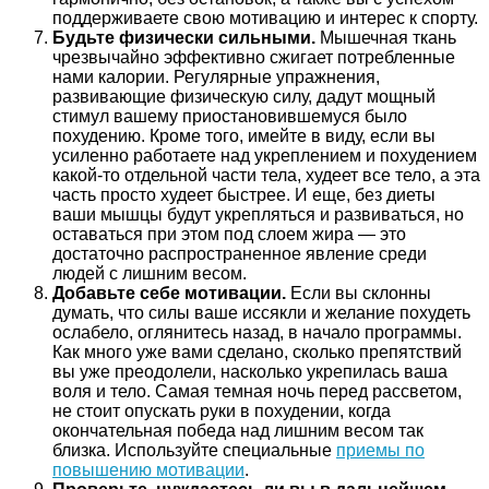
поддерживаете свою мотивацию и интерес к спорту.
Будьте физически сильными.
Мышечная ткань
чрезвычайно эффективно сжигает потребленные
нами калории. Регулярные упражнения,
развивающие физическую силу, дадут мощный
стимул вашему приостановившемуся было
похудению. Кроме того, имейте в виду, если вы
усиленно работаете над укреплением и похудением
какой-то отдельной части тела, худеет все тело, а эта
часть просто худеет быстрее. И еще, без диеты
ваши мышцы будут укрепляться и развиваться, но
оставаться при этом под слоем жира — это
достаточно распространенное явление среди
людей с лишним весом.
Добавьте себе мотивации.
Если вы склонны
думать, что силы ваше иссякли и желание похудеть
ослабело, оглянитесь назад, в начало программы.
Как много уже вами сделано, сколько препятствий
вы уже преодолели, насколько укрепилась ваша
воля и тело. Самая темная ночь перед рассветом,
не стоит опускать руки в похудении, когда
окончательная победа над лишним весом так
близка. Используйте специальные
приемы по
повышению мотивации
.