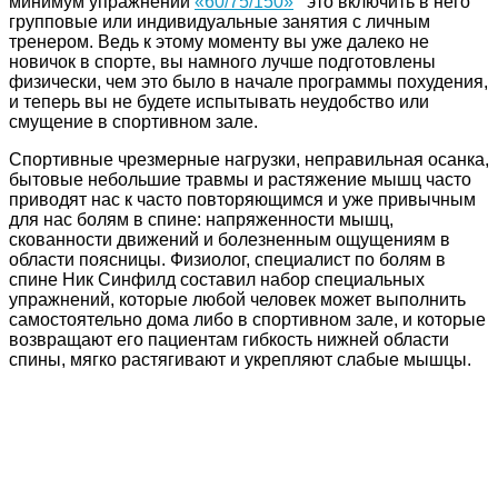
минимум упражнений
«60/75/150»
это включить в него
групповые или индивидуальные занятия с личным
тренером. Ведь к этому моменту вы уже далеко не
новичок в спорте, вы намного лучше подготовлены
физически, чем это было в начале программы похудения,
и теперь вы не будете испытывать неудобство или
смущение в спортивном зале.
Спортивные чрезмерные нагрузки, неправильная осанка,
бытовые небольшие травмы и растяжение мышц часто
приводят нас к часто повторяющимся и уже привычным
для нас болям в спине: напряженности мышц,
скованности движений и болезненным ощущениям в
области поясницы. Физиолог, специалист по болям в
спине Ник Синфилд составил набор специальных
упражнений, которые любой человек может выполнить
самостоятельно дома либо в спортивном зале, и которые
возвращают его пациентам гибкость нижней области
спины, мягко растягивают и укрепляют слабые мышцы.