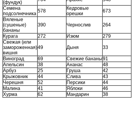
(фундук)
Семена
Кедровые
578
673
подсолнечника
орешки
Вяленые
(сушеные)
390
Чернослив
264
бананы
Курага
272
Изюм
279
Свежая (или
замороженная)
49
Дыня
33
вишня
Виноград
69
Свежие бананы
91
Апельсин
38
Ананас
48
Арбуз
25
Груша
42
Крыжовник
44
Слива
43
Черешня
52
Персики
44
Малина
41
Яблоки
46
Хурма
62
Мандарин
38