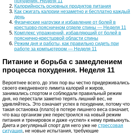
похудения. Неделя 11
Калорийность основных продуктов питания
Как сжигать калории незаметно и бесплатно каждый
день
Физические нагрузки и избавление от болей в
крестцово-поясничном отделе спины — Неделя 11
Комплекс упражнений, избавляющий от болей в
пояснично-крестцовой области спины
Режим дня и работы, как правильно сидеть при
работе за компьютером — Неделя 11
Питание и борьба с замедлением
процесса похудения. Неделя 11
Вероятнее всего, до этих пор вы честно придерживались
своего ежедневного лимита калорий и жиров,
занимались спортом и соблюдали правильный режим
дня, но перестали заметно терять лишний вес, не
удивляйтесь. Это означает успех в похудении, потому что
такая остановка (плато) в потере лишнего веса означает,
что ваш организм уже перестроился на новый режим
питания и тренировок и даже «успел» к нему привыкнуть.
Диета и регулярный спорт для него уже не
стрессовая
ситуация
, не новые испытания, требующие