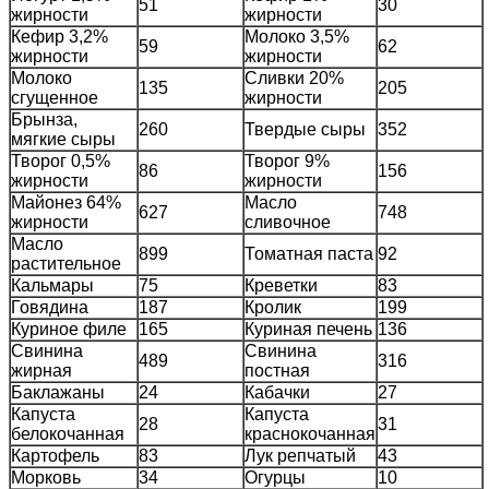
51
30
жирности
жирности
Кефир 3,2%
Молоко 3,5%
59
62
жирности
жирности
Молоко
Сливки 20%
135
205
сгущенное
жирности
Брынза,
260
Твердые сыры
352
мягкие сыры
Творог 0,5%
Творог 9%
86
156
жирности
жирности
Майонез 64%
Масло
627
748
жирности
сливочное
Масло
899
Томатная паста
92
растительное
Кальмары
75
Креветки
83
Говядина
187
Кролик
199
Куриное филе
165
Куриная печень
136
Свинина
Свинина
489
316
жирная
постная
Баклажаны
24
Кабачки
27
Капуста
Капуста
28
31
белокочанная
краснокочанная
Картофель
83
Лук репчатый
43
Морковь
34
Огурцы
10