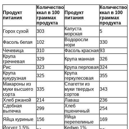
Количество
Количество
Продукт
ккал в 100
Продукт
ккал в 100
питания
граммах
питания
граммах
продукта
продукта
Капуста
Горох сухой
303
5
морская
Водоросли
Фасоль белая
102
330
нори
Чечевица
310
Фасоль красная
93
Крупа
329
Крупа манная
326
гречневая
Рис
323
Крупа перловая
324
Крупа
Крупа
325
355
кукурузная
геркулесовая
Макароны из
Спагетти из
муки высшего
335
муки твердых
343
сорта
сортов
Хлеб ржаной
214
Лаваш
236
Сдобная
Хлеб
299
254
выпечка
пшеничный
Яйца
Яйца куриные
156
169
перепелиные
Йогурт 1,5%
Кефир 1%