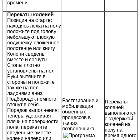
времени.
Перекаты коленей
Позиция на старте:
находясь лежа на полу,
положите под голову
небольшую плоскую
подушечку, сложенное
полотенце или книгу.
Колени сведены
вместе и согнуты.
Стопы плотно
установлены на пол.
Руки вытяните в
стороны и положите
так же на пол
ладонями вниз.
Подбородок немного
Растягивание и
Перекаты
втянут в себя.
мобилизация
коленей
Порядок выполнения:
обменных
выполняются
теперь, удерживая
процессов в
с задержкой
плечи на поверхности
тканях
коленей на
пола, перекатите
позвоночника.
полу на
сведенные вместе
время одного
колени налево или