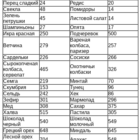
Перец сладкий
24
Редис
20
Свекла
48
Помидоры
14
Зелень
45
Листовой салат
14
петрушки
Шампиньоны
27
Опята
17
Икра красная
250
Подчеревок
500
Вареная
Ветчина
279
колбаса,
257
паризер
Сардельки
226
Сосиски
266
Сырокопченая
Охотничьи
колбаса,
465
326
колбаски
сервелат
Семга
219
Минтай
70
Скумбрия
153
Тунец
96
Сельдь
242
Хек
86
Зефир
301
Мармелад
296
Мед
308
Сахар
375
Халва
515
Пастила
305
Шоколад
Шоколад
540
549
черный
молочный
Грецкий орех
648
Миндаль
645
Лесной орех
704
Арахис
548