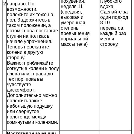
глубокого
2
направо. По
вдоха.
возможности,
Сделайте за
положите их тоже на
один подход
пол. Задержитесь в
8-10
таком положении, а
перекатов,
потом снова поставьте
каждый раз
ступни на пол как в
меняя
начале упражнения.
сторону.
Теперь перекатите
колени в другую
сторону.
Важно: приближайте
согнутые колени к полу
слева или справа до
тех пор, пока вы
чувствуете
дискомфорт.
Дополнительно можно
положить также
небольшую подушку
или свернутое
полотенце между
сомкнутыми коленями.
Растягивание мышц