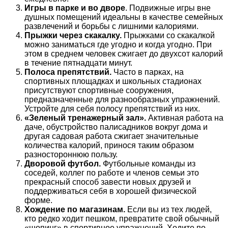
Игры в парке и во дворе
. Подвижные игры вне
душных помещений идеальны в качестве семейных
развлечений и борьбы с лишними калориями.
Прыжки через скакалку.
Прыжками со скакалкой
можно заниматься где угодно и когда угодно. При
этом в среднем человек сжигает до двухсот калорий
в течение пятнадцати минут.
Полоса препятствий.
Часто в парках, на
спортивных площадках и школьных стадионах
присутствуют спортивные сооружения,
предназначенные для разнообразных упражнений.
Устройте для себя полосу препятствий из них.
«Зеленый тренажерный зал».
Активная работа на
даче, обустройство палисадников вокруг дома и
другая садовая работа сжигает значительные
количества калорий, принося таким образом
разностороннюю пользу.
Дворовой футбол.
Футбольные команды из
соседей, коллег по работе и членов семьи это
прекрасный способ завести новых друзей и
поддерживаться себя в хорошей физической
форме.
Хождение по магазинам.
Если вы из тех людей,
кто редко ходит пешком, превратите свой обычный
«шопинг» в спортивное упражнений. Ходите по