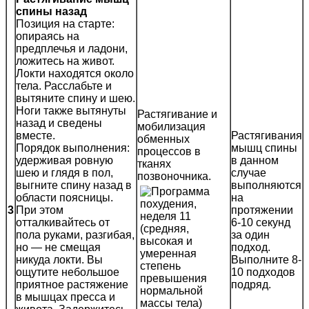
спины назад
Позиция на старте:
опираясь на
предплечья и ладони,
ложитесь на живот.
Локти находятся около
тела. Расслабьте и
вытяните спину и шею.
Ноги также вытянуты
Растягивание и
назад и сведены
мобилизация
вместе.
Растягивания
обменных
Порядок выполнения:
мышц спины
процессов в
удерживая ровную
в данном
тканях
шею и глядя в пол,
случае
позвоночника.
выгните спину назад в
выполняются
области поясницы.
на
3
При этом
протяжении
отталкивайтесь от
6-10 секунд
пола руками, разгибая,
за один
но — не смещая
подход.
никуда локти. Вы
Выполните 8-
ощутите небольшое
10 подходов
приятное растяжение
подряд.
в мышцах пресса и