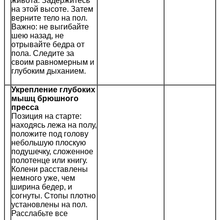
живота. Задержитесь
на этой высоте. Затем
верните тело на пол.
Важно: не выгибайте
шею назад, не
отрывайте бедра от
пола. Следите за
своим равномерным и
глубоким дыханием.
Укрепление глубоких
мышц брюшного
пресса
Позиция на старте:
находясь лежа на полу,
положите под голову
небольшую плоскую
подушечку, сложенное
полотенце или книгу.
Колени расставлены
немного уже, чем
ширина бедер, и
согнуты. Стопы плотно
установлены на пол.
Расслабьте все