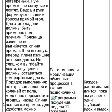
четвереньки. Руки
прямые, не согнутые в
локтях. Бедра и руки
формируют с вашим
торсом прямой угол.
Для этого ладони
должны быть
примерно под
плечами. Поясница
излишне не
выгибается, спина
прямая. Шея вытянута
вперед, плечи излишне
не приподняты. Не
слишком выгибайте
локти, ощущения
Растягивание и
должны оставаться
мобилизация
комфортными для вас.
обменных
Порядок выполнения:
Каждое
процессов в
не отрывая ладоней и
растягивание
тканях
коленей от пола,
длится, пока
позвоночника.
медленно переместите
вы делаете
ягодицы назад. Спина
один
1
все так же прямая. Для
глубокий
удобства можно
вдох и выдох.