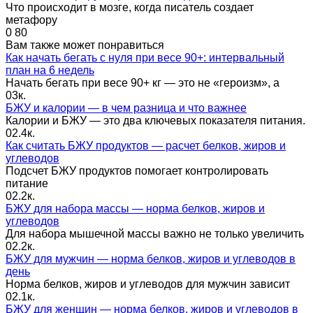
Что происходит в мозге, когда писатель создает
метафору
0
80
Вам также может понравиться
Как начать бегать с нуля при весе 90+: интервальный
план на 6 недель
Начать бегать при весе 90+ кг — это не «героизм», а
0
3к.
БЖУ и калории — в чем разница и что важнее
Калории и БЖУ — это два ключевых показателя питания.
0
2.4к.
Как считать БЖУ продуктов — расчет белков, жиров и
углеводов
Подсчет БЖУ продуктов помогает контролировать
питание
0
2.2к.
БЖУ для набора массы — норма белков, жиров и
углеводов
Для набора мышечной массы важно не только увеличить
0
2.2к.
БЖУ для мужчин — норма белков, жиров и углеводов в
день
Норма белков, жиров и углеводов для мужчин зависит
0
2.1к.
БЖУ для женщин — норма белков, жиров и углеводов в