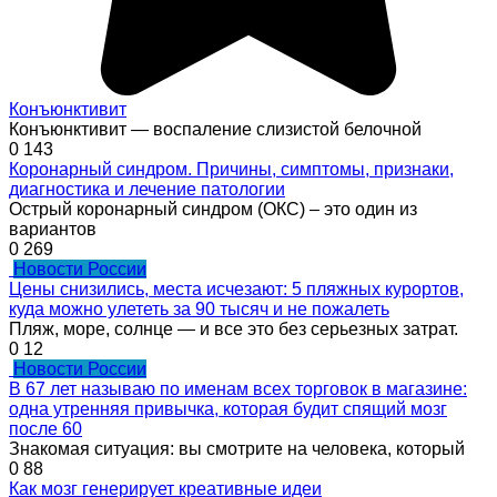
Конъюнктивит
Конъюнктивит — воспаление слизистой белочной
0
143
Коронарный синдром. Причины, симптомы, признаки,
диагностика и лечение патологии
Острый коронарный синдром (ОКС) – это один из
вариантов
0
269
Новости России
Цены снизились, места исчезают: 5 пляжных курортов,
куда можно улететь за 90 тысяч и не пожалеть
Пляж, море, солнце — и все это без серьезных затрат.
0
12
Новости России
В 67 лет называю по именам всех торговок в магазине:
одна утренняя привычка, которая будит спящий мозг
после 60
Знакомая ситуация: вы смотрите на человека, который
0
88
Как мозг генерирует креативные идеи