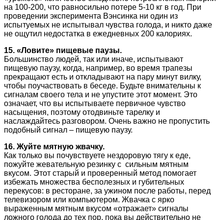
на 100-200, что равносильно потере 5-10 кг в год. При
проведении эксперимента Вэнсинка ни один из
испытуемых не испытывал чувства голода, и никто даже
не ощутил недостатка в ежедневных 200 калориях.
15. «Ловите» пищевые паузы.
Большинство людей, так или иначе, испытывают
пищевую паузу, когда, например, во время трапезы
прекращают есть и откладывают на пару минут вилку,
чтобы поучаствовать в беседе. Будьте внимательны к
сигналам своего тела и не упустите этот момент. Это
означает, что вы испытываете первичное чувство
насыщения, поэтому отодвиньте тарелку и
наслаждайтесь разговором. Очень важно не пропустить
подобный сигнал – пищевую паузу.
16. Жуйте мятную жвачку.
Как только вы почувствуете нездоровую тягу к еде,
пожуйте жевательную резинку с сильным мятным
вкусом. Этот старый и проверенный метод помогает
избежать множества бесполезных и губительных
перекусов: в ресторане, за ужином после работы, перед
телевизором или компьютером. Жвачка с ярко
выраженным мятным вкусом «отражает» сигналы
ложного голода до тех пор, пока вы действительно не