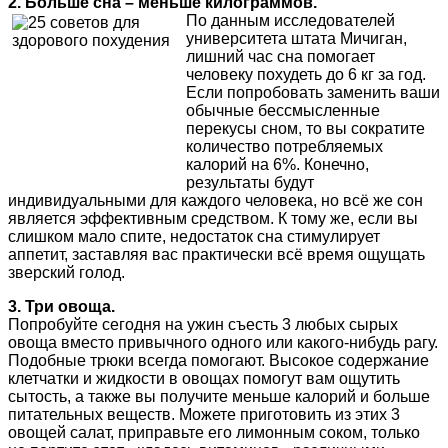
2. Больше сна – меньше килограммов.
По данным исследователей
университета штата Мичиган,
лишний час сна помогает
человеку похудеть до 6 кг за год.
Если попробовать заменить ваши
обычные бессмысленные
перекусы сном, то вы сократите
количество потребляемых
калорий на 6%. Конечно,
результаты будут
индивидуальными для каждого человека, но всё же сон
является эффективным средством. К тому же, если вы
слишком мало спите, недостаток сна стимулирует
аппетит, заставляя вас практически всё время ощущать
зверский голод.
3. Три овоща.
Попробуйте сегодня на ужин съесть 3 любых сырых
овоща вместо привычного одного или какого-нибудь рагу.
Подобные трюки всегда помогают. Высокое содержание
клетчатки и жидкости в овощах помогут вам ощутить
сытость, а также вы получите меньше калорий и больше
питательных веществ. Можете приготовить из этих 3
овощей салат, приправьте его лимонным соком, только