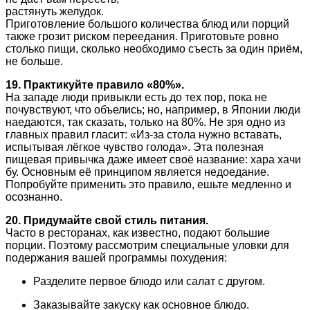
растянуть желудок.
Приготовление большого количества блюд или порций
также грозит риском переедания. Приготовьте ровно
столько пищи, сколько необходимо съесть за один приём,
не больше.
19. Практикуйте правило «80%».
На западе люди привыкли есть до тех пор, пока не
почувствуют, что объелись; но, например, в Японии люди
наедаются, так сказать, только на 80%. Не зря одно из
главных правил гласит: «Из-за стола нужно вставать,
испытывая лёгкое чувство голода». Эта полезная
пищевая привычка даже имеет своё название: хара хачи
бу. Основным её принципом является недоедание.
Попробуйте применить это правило, ешьте медленно и
осознанно.
20. Придумайте свой стиль питания.
Часто в ресторанах, как известно, подают большие
порции. Поэтому рассмотрим специальные уловки для
подержания вашей программы похудения:
Разделите первое блюдо или салат с другом.
Заказывайте закуску как основное блюдо.