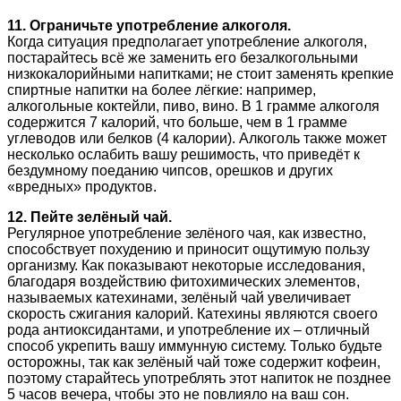
11. Ограничьте употребление алкоголя.
Когда ситуация предполагает употребление алкоголя,
постарайтесь всё же заменить его безалкогольными
низкокалорийными напитками; не стоит заменять крепкие
спиртные напитки на более лёгкие: например,
алкогольные коктейли, пиво, вино. В 1 грамме алкоголя
содержится 7 калорий, что больше, чем в 1 грамме
углеводов или белков (4 калории). Алкоголь также может
несколько ослабить вашу решимость, что приведёт к
бездумному поеданию чипсов, орешков и других
«вредных» продуктов.
12. Пейте зелёный чай.
Регулярное употребление зелёного чая, как известно,
способствует похудению и приносит ощутимую пользу
организму. Как показывают некоторые исследования,
благодаря воздействию фитохимических элементов,
называемых катехинами, зелёный чай увеличивает
скорость сжигания калорий. Катехины являются своего
рода антиоксидантами, и употребление их – отличный
способ укрепить вашу иммунную систему. Только будьте
осторожны, так как зелёный чай тоже содержит кофеин,
поэтому старайтесь употреблять этот напиток не позднее
5 часов вечера, чтобы это не повлияло на ваш сон.