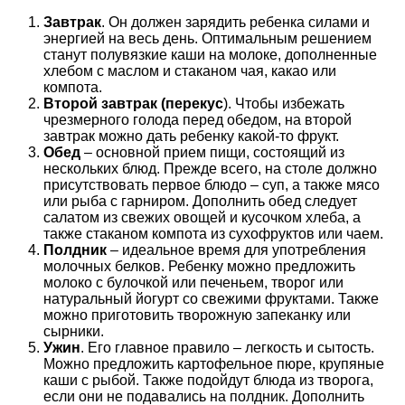
Завтрак
. Он должен зарядить ребенка силами и
энергией на весь день. Оптимальным решением
станут полувязкие каши на молоке, дополненные
хлебом с маслом и стаканом чая, какао или
компота.
Второй завтрак (перекус
). Чтобы избежать
чрезмерного голода перед обедом, на второй
завтрак можно дать ребенку какой-то фрукт.
Обед
– основной прием пищи, состоящий из
нескольких блюд. Прежде всего, на столе должно
присутствовать первое блюдо – суп, а также мясо
или рыба с гарниром. Дополнить обед следует
салатом из свежих овощей и кусочком хлеба, а
также стаканом компота из сухофруктов или чаем.
Полдник
– идеальное время для употребления
молочных белков. Ребенку можно предложить
молоко с булочкой или печеньем, творог или
натуральный йогурт со свежими фруктами. Также
можно приготовить творожную запеканку или
сырники.
Ужин
. Его главное правило – легкость и сытость.
Можно предложить картофельное пюре, крупяные
каши с рыбой. Также подойдут блюда из творога,
если они не подавались на полдник. Дополнить