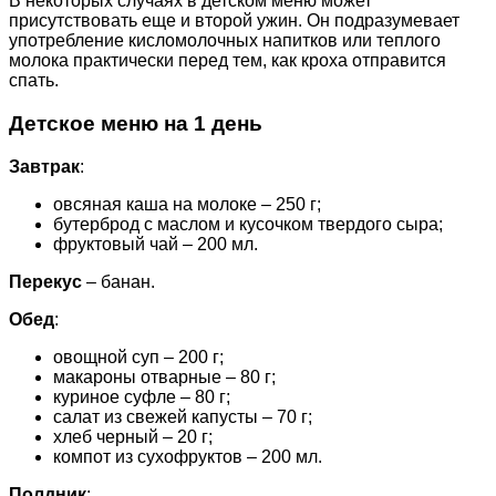
В некоторых случаях в детском меню может
присутствовать еще и второй ужин. Он подразумевает
употребление кисломолочных напитков или теплого
молока практически перед тем, как кроха отправится
спать.
Детское меню на 1 день
Завтрак
:
овсяная каша на молоке – 250 г;
бутерброд с маслом и кусочком твердого сыра;
фруктовый чай – 200 мл.
Перекус
– банан.
Обед
:
овощной суп – 200 г;
макароны отварные – 80 г;
куриное суфле – 80 г;
салат из свежей капусты – 70 г;
хлеб черный – 20 г;
компот из сухофруктов – 200 мл.
Полдник
: