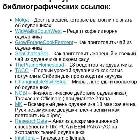
библиографических ссылок:
Mofga
– Десять вещей, которые вы могли не знать
об одуванчиках
WldWalksSouthWest
– Рецепт кофе из корня
одуванчика
GrowForageCookFerment
– Как приготовить чай из
одуванчика
SenChateaBar
– Как приготовить жареный и свежий
чай из одуванчика в своем саду
ThePrairieHomestead
– 18 рецептов из одуванчика
ТАСС
– Первый урожай одуванчика кок-сагыз
получили в Сибири для производства каучука
ChangingLifeStyleBlog
– Мифы, легенды и фольклор
об одуванчике
NCBI
– Физиологическое действие одуванчика (
Taraxacum Officinale ) при диабете 2 типа
MK
– Всемирный день одуванчика 13 мая: зачем на
Руси незамужние девушки плели венки и как
повторить их обряд
ResearchGate
– Анализ дискриминационной
способности FTIR-PCA и EEM-PARAFAC на
экстрактах тканей одуванчика
InfoFlora
– Taraxacum officinale