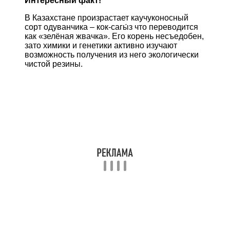
Интересный факт!
В Казахстане произрастает каучуконосный
сорт одуванчика – кок-сагы́з что переводится
как «зелёная жвачка». Его корень несъедобен,
зато химики и генетики активно изучают
возможность получения из него экологически
чистой резины.