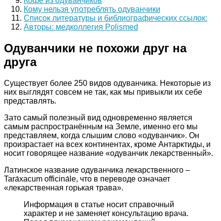
Кофе из одуванчиков
Кому нельзя употреблять одуванчики
Список литературы и библиографических ссылок:
Авторы: медколлегия Polismed
Одуванчики не похожи друг на
друга
Существует более 250 видов одуванчика. Некоторые из
них выглядят совсем не так, как мы привыкли их себе
представлять.
Зато самый полезный вид одновременно является
самым распространённым на Земле, именно его мы
представляем, когда слышим слово «одуванчик». Он
произрастает на всех континентах, кроме Антарктиды, и
носит говорящее название «одуванчик лекарственный».
Латинское название одуванчика лекарственного –
Tarа́xacum officinа́le, что в переводе означает
«лекарственная горькая трава».
Информация в статье носит справочный
характер и не заменяет консультацию врача.